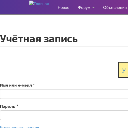
Новое
Форум
Объявления
Перейти
к
основному
содержанию
Учётная запись
У 
Имя или е-мейл
*
Пароль
*
Восстановить пароль