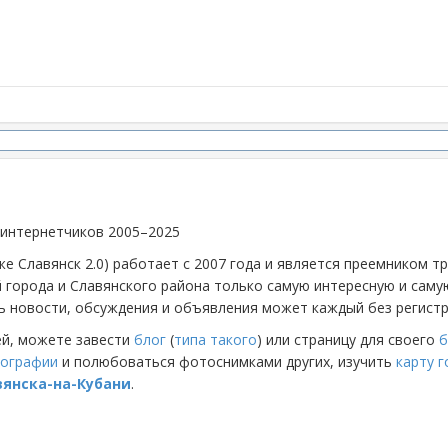
 интернетчиков 2005–2025
же Славянск 2.0) работает с 2007 года и является преемником 
й города и Славянского района только самую интересную и са
 новости, обсуждения и объявления может каждый без регистр
ей, можете завести
блог
(
типа такого
) или страницу для своего
б
ографии
и полюбоваться фотоснимками других, изучить
карту 
вянска-на-Кубани
.