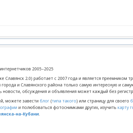
 интернетчиков 2005–2025
же Славянск 2.0) работает с 2007 года и является преемником 
й города и Славянского района только самую интересную и са
 новости, обсуждения и объявления может каждый без регистр
ей, можете завести
блог
(
типа такого
) или страницу для своего
б
ографии
и полюбоваться фотоснимками других, изучить
карту 
вянска-на-Кубани
.