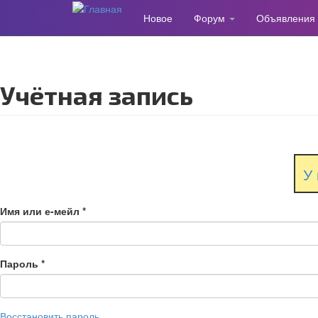
Новое
Форум
Объявления
Перейти
к
основному
содержанию
Учётная запись
У 
Имя или е-мейл
*
Пароль
*
Восстановить пароль