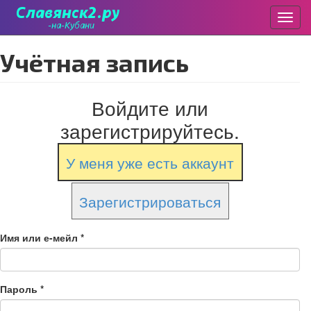
Пере
Перейти
Учётная запись
к
основному
содержанию
Войдите или
зарегистрируйтесь.
У меня уже есть аккаунт
Зарегистрироваться
Имя или е-мейл
*
Пароль
*