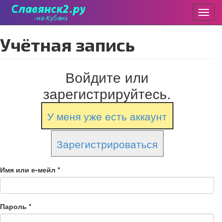
Пере
Перейти
Учётная запись
к
основному
содержанию
Войдите или
зарегистрируйтесь.
У меня уже есть аккаунт
Зарегистрироваться
Имя или е-мейл
*
Пароль
*