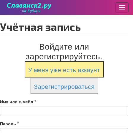
Пере
Перейти
Учётная запись
к
основному
содержанию
Войдите или
зарегистрируйтесь.
У меня уже есть аккаунт
Зарегистрироваться
Имя или е-мейл
*
Пароль
*