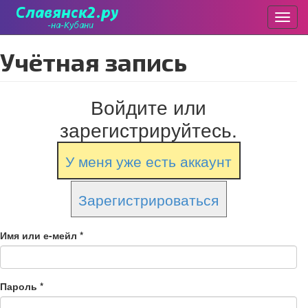
Пере
Перейти
Учётная запись
к
основному
содержанию
Войдите или
зарегистрируйтесь.
У меня уже есть аккаунт
Зарегистрироваться
Имя или е-мейл
*
Пароль
*