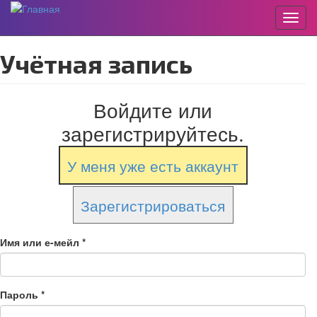
Пере
Перейти
Учётная запись
к
основному
содержанию
Войдите или
зарегистрируйтесь.
У меня уже есть аккаунт
Зарегистрироваться
Имя или е-мейл
*
Пароль
*