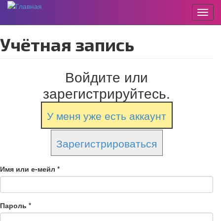
Пере
Перейти
Учётная запись
к
основному
содержанию
Войдите или
зарегистрируйтесь.
У меня уже есть аккаунт
Зарегистрироваться
Имя или е-мейл
*
Пароль
*