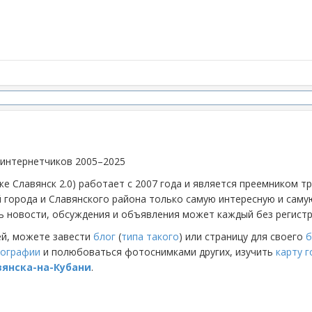
 интернетчиков 2005–2025
же Славянск 2.0) работает с 2007 года и является преемником 
й города и Славянского района только самую интересную и са
 новости, обсуждения и объявления может каждый без регистр
ей, можете завести
блог
(
типа такого
) или страницу для своего
б
ографии
и полюбоваться фотоснимками других, изучить
карту 
вянска-на-Кубани
.