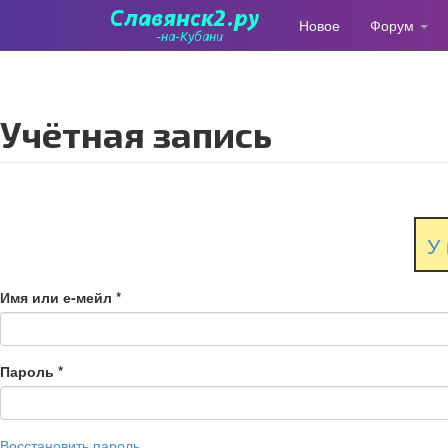
Новое
Форум
Перейти
к
основному
содержанию
Учётная запись
У 
Имя или е-мейл
*
Пароль
*
Восстановить пароль