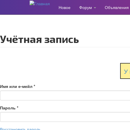
Новое
Форум
Объявления
Перейти
к
основному
содержанию
Учётная запись
У 
Имя или е-мейл
*
Пароль
*
Восстановить пароль