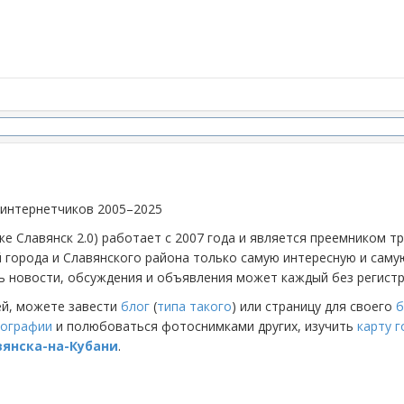
 интернетчиков 2005–2025
же Славянск 2.0) работает с 2007 года и является преемником 
й города и Славянского района только самую интересную и са
 новости, обсуждения и объявления может каждый без регистр
ей, можете завести
блог
(
типа такого
) или страницу для своего
б
ографии
и полюбоваться фотоснимками других, изучить
карту 
вянска-на-Кубани
.