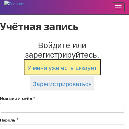
Пере
Перейти
Учётная запись
к
основному
содержанию
Войдите или
зарегистрируйтесь.
У меня уже есть аккаунт
Зарегистрироваться
Имя или е-мейл
*
Пароль
*