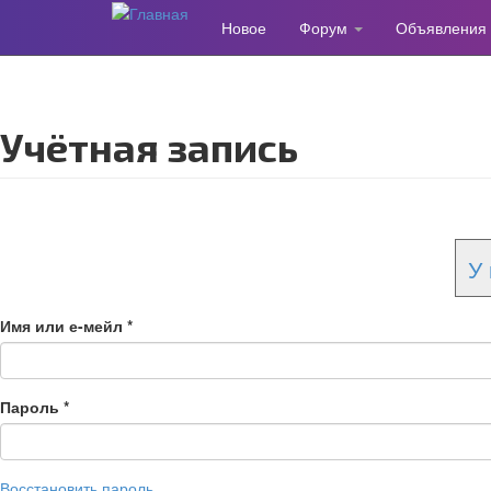
Новое
Форум
Объявления
Перейти
к
основному
содержанию
Учётная запись
У 
Имя или е-мейл
*
Пароль
*
Восстановить пароль