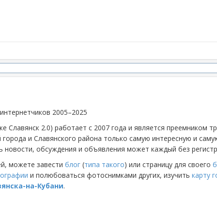
 интернетчиков 2005–2025
же Славянск 2.0) работает с 2007 года и является преемником 
й города и Славянского района только самую интересную и са
 новости, обсуждения и объявления может каждый без регистр
ей, можете завести
блог
(
типа такого
) или страницу для своего
б
ографии
и полюбоваться фотоснимками других, изучить
карту 
вянска-на-Кубани
.