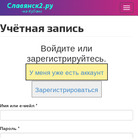
Пере
Перейти
Учётная запись
к
основному
содержанию
Войдите или
зарегистрируйтесь.
У меня уже есть аккаунт
Зарегистрироваться
Имя или е-мейл
*
Пароль
*