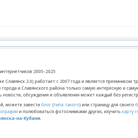
 интернетчиков 2005–2025
же Славянск 2.0) работает с 2007 года и является преемником 
й города и Славянского района только самую интересную и са
 новости, обсуждения и объявления может каждый без регистр
ей, можете завести
блог
(
типа такого
) или страницу для своего
б
ографии
и полюбоваться фотоснимками других, изучить
карту 
вянска-на-Кубани
.