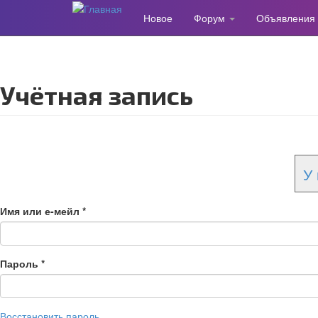
Новое
Форум
Объявления
Перейти
к
основному
содержанию
Учётная запись
У 
Имя или е-мейл
*
Пароль
*
Восстановить пароль