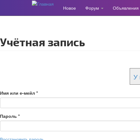
Новое
Форум
Объявления
Перейти
к
основному
содержанию
Учётная запись
У 
Имя или е-мейл
*
Пароль
*
Восстановить пароль