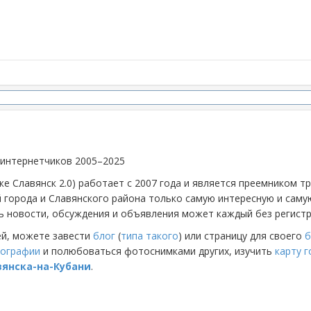
 интернетчиков 2005–2025
же Славянск 2.0) работает с 2007 года и является преемником 
й города и Славянского района только самую интересную и са
 новости, обсуждения и объявления может каждый без регистр
ей, можете завести
блог
(
типа такого
) или страницу для своего
б
ографии
и полюбоваться фотоснимками других, изучить
карту 
вянска-на-Кубани
.