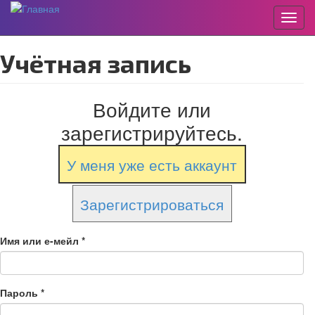
Пере
Перейти
Учётная запись
к
основному
содержанию
Войдите или
зарегистрируйтесь.
У меня уже есть аккаунт
Зарегистрироваться
Имя или е-мейл
*
Пароль
*