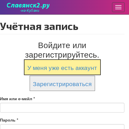
Пере
Перейти
Учётная запись
к
основному
содержанию
Войдите или
зарегистрируйтесь.
У меня уже есть аккаунт
Зарегистрироваться
Имя или е-мейл
*
Пароль
*