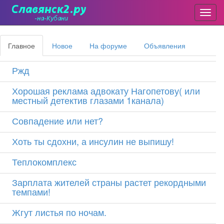
Пере
Перейти
Главные
к
Главное
(активная
Новое
На форуме
Объявления
основному
вкладки
вкладка)
содержанию
Ржд
Хорошая реклама адвокату Нагопетову( или
местный детектив глазами 1канала)
Совпадение или нет?
Хоть ты сдохни, а инсулин не выпишу!
Теплокомплекс
Зарплата жителей страны растет рекордными
темпами!
Жгут листья по ночам.