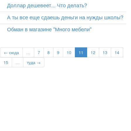
Доллар дешевеет... Что делать?
А ты все еще сдаешь деньги на нужды школы?
Обман в магазине "Много мебели"
← сюда
…
7
8
9
10
11
12
13
14
15
…
туда →