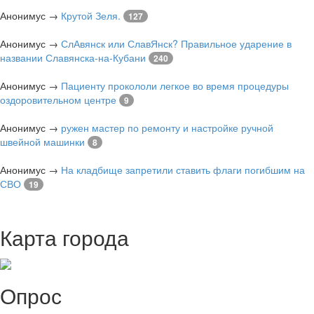
Анонимус
→
Крутой Зеля.
127
Анонимус
→
СлАвянск или СлавЯнск? Правильное ударение в
названии Славянска-на-Кубани
240
Анонимус
→
Пациенту прокололи легкое во время процедуры
оздоровительном центре
9
Анонимус
→
ружен мастер по ремонту и настройке ручной
швейной машинки
8
Анонимус
→
На кладбище запретили ставить флаги погибшим на
СВО
19
Карта города
Опрос