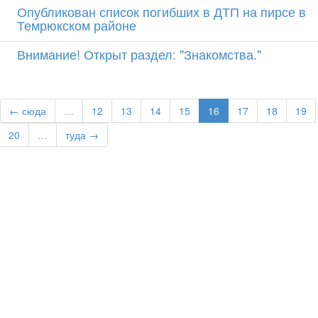
Опубликован список погибших в ДТП на пирсе в
Темрюкском районе
Внимание! Открыт раздел: "Знакомства."
← сюда
…
12
13
14
15
16
17
18
19
20
…
туда →