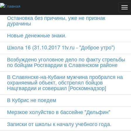
Перейти к основному содержанию
Главное
(активная
Новое
На форуме
Объявления
Главные вкладки
Пе
вкладка)
Остановка без причины, уже не признак
дурачины
Новые денежные знаки.
Школа 16 (31.10.2017 1tv.ru - "Доброе утро")
Возбуждено уголовное дело по факту стрельбы
по бойцам Росгвардии в Славянском районе
В Славянске-на-Кубани мужчина пробрался на
охраняемый объект, обстрелял бойцов
Нацгвардии и совершил [Роскомнадзор]
В Кубрис не поедем
Мерзкое холуйство в бассейне "Дельфин"
Записки от школы к началу учебного года.