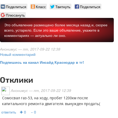
Поделиться
Класс
Твитнуть
Поделиться
Плюсануть
Это объявление размещено более месяца назад и, скорее
всего, устарело. Если это ваше объявление, укажите в
комментариях — актуально ли оно.
Анонимус
— пт, 2017-09-22 12:38
Новый комментарий
Подпишись на канал Инсайд Краснодар в тг!
Отклики
Анонимус
— пт, 2017-09-22 12:39
сомосвал газ-53, на ходу, пробег 1200км после
капитального ремонта двигателя. вынужден продать(
ответить
✚ 0
− 0