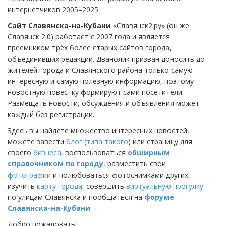
интернетчиков 2005–2025
Сайт Славянска-на-Кубани
«Славянск2.ру» (он же
Славянск 2.0) работает с 2007 года и является
преемником трёх более старых сайтов города,
объединивших редакции. Дванолик призван доносить до
жителей города и Славянского района только самую
интересную и самую полезную информацию, поэтому
новостную повестку формируют сами посетители.
Размещать новости, обсуждения и объявления может
каждый без регистрации.
Здесь вы найдете множество интересных новостей,
можете завести
блог
(
типа такого
) или страницу для
своего
бизнеса
, воспользоваться
обширным
справочником по городу
, разместить свои
фотографии
и полюбоваться фотоснимками других,
изучить
карту города
, совершить
виртуальную прогулку
по улицам Славянска и пообщаться на
форуме
Славянска-на-Кубани
.
Добро пожаловать!