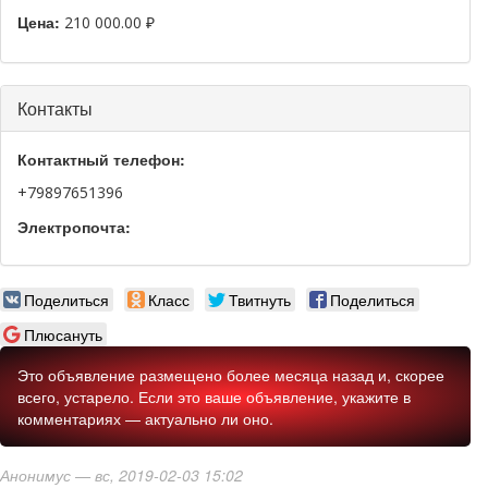
Цена:
210 000.00 ₽
Скрыть
Контакты
Контактный телефон:
+79897651396
Электропочта:
Поделиться
Класс
Твитнуть
Поделиться
Плюсануть
Это объявление размещено более месяца назад и, скорее
всего, устарело. Если это ваше объявление, укажите в
комментариях — актуально ли оно.
Анонимус
— вс, 2019-02-03 15:02