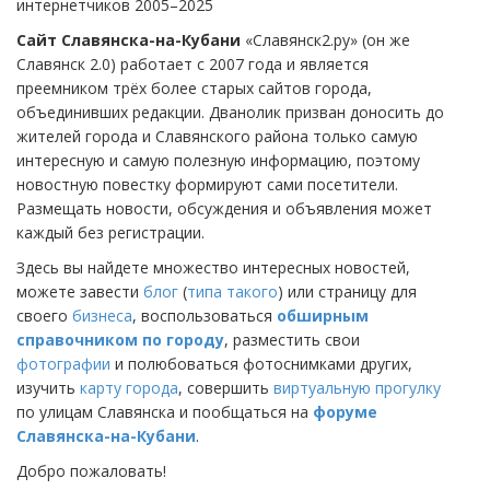
интернетчиков 2005–2025
Сайт Славянска-на-Кубани
«Славянск2.ру» (он же
Славянск 2.0) работает с 2007 года и является
преемником трёх более старых сайтов города,
объединивших редакции. Дванолик призван доносить до
жителей города и Славянского района только самую
интересную и самую полезную информацию, поэтому
новостную повестку формируют сами посетители.
Размещать новости, обсуждения и объявления может
каждый без регистрации.
Здесь вы найдете множество интересных новостей,
можете завести
блог
(
типа такого
) или страницу для
своего
бизнеса
, воспользоваться
обширным
справочником по городу
, разместить свои
фотографии
и полюбоваться фотоснимками других,
изучить
карту города
, совершить
виртуальную прогулку
по улицам Славянска и пообщаться на
форуме
Славянска-на-Кубани
.
Добро пожаловать!