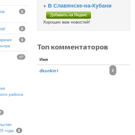
+
В Славянске-на-Кубани
0
Хороших вам новостей!
ов!
0
9
Топ комментаторов
ентре
17
Имя
dkonkin1
2
тия
кого района
7
льство
5 года.
6