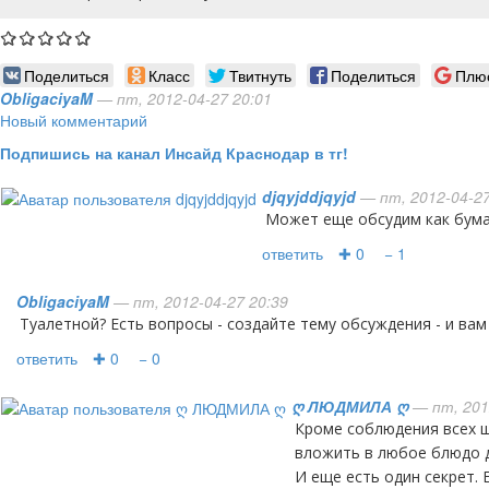
Поделиться
Класс
Твитнуть
Поделиться
Плю
ObligaciyaM
— пт, 2012-04-27 20:01
Новый комментарий
Подпишись на канал Инсайд Краснодар в тг!
djqyjddjqyjd
— пт, 2012-04-27
может еще обсудим как бум
ответить
✚ 0
− 1
ObligaciyaM
— пт, 2012-04-27 20:39
туалетной? Есть вопросы - создайте тему обсуждения - и ва
ответить
✚ 0
− 0
ღ ЛЮДМИЛА ღ
— пт, 201
Кроме соблюдения всех шагов рецепта, нужно
вложить в любое блюдо 
И еще есть один секрет. 