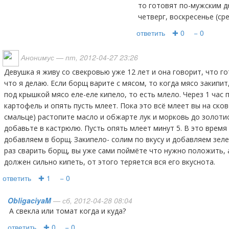
то готовят по-мужским д
четверг, воскресенье (ср
ответить
✚ 0
− 0
Анонимус
— пт, 2012-04-27 23:26
Девушка я живу со свекровью уже 12 лет и она говорит, что готовлю борщ лучше её. Вот
что я делаю. Если борщ варите с мясом, то когда мясо закипит
под крышкой мясо еле-еле кипело, то есть млело. Через 1 час
картофель и опять пусть млеет. Пока это всё млеет вы на ско
смальце) растопите масло и обжарте лук и морковь до золотис
добавьте в кастрюлю. Пусть опять млеет минут 5. В это время
добавляем в борщ. Закипело- солим по вкусу и добавляем зел
раз сварить борщ, вы уже сами поймёте что нужно положить, 
должен сильно кипеть, от этого теряется вся его вкуснота.
ответить
✚ 1
− 0
ObligaciyaM
— сб, 2012-04-28 08:04
А свекла или томат когда и куда?
ответить
✚ 0
− 0