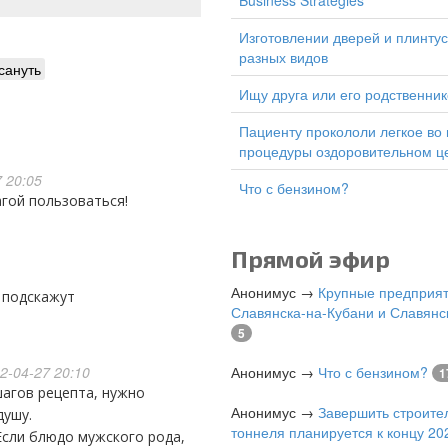
Business Strategies
изготовлении дверей и плинтусов
разных видов
сануть
Ищу друга или его родственник
Пациенту прокололи легкое во время
процедуры оздоровительном ц
 20:05
Что с бензином?
агой пользоваться!
Прямой эфир
Анонимус
→
Крупные предприя
м подскажут
Славянска-на-Кубани и Славянс
5
2-04-27 20:10
Анонимус
→
Что с бензином?
1
Анонимус
→
Завершить строите
душу.
тоннеля планируется к концу 202
Если блюдо мужского рода,