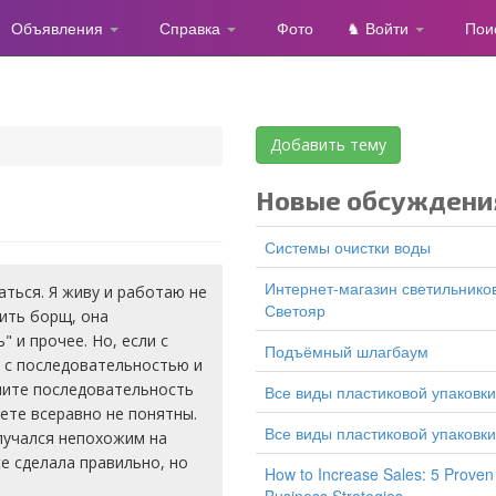
Объявления
Справка
Фото
♞ Войти
Пои
Добавить тему
Новые обсуждени
Системы очистки воды
Интернет-магазин светильников
ться. Я живу и работаю не
Светояр
рить борщ, она
" и прочее. Но, если с
подъёмный шлагбаум
о с последовательностью и
шите последовательность
все виды пластиковой упаковки
ете всеравно не понятны.
все виды пластиковой упаковки
лучался непохожим на
е сделала правильно, но
How to Increase Sales: 5 Proven