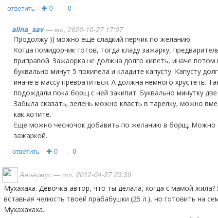
ответить
✚ 0
− 0
alina_sav
— вт, 2020-10-27 17:07
Продолжу )) можно еще сладкий перчик по желанию.
Когда помидорчик готов, тогда кладу зажарку, предварител
приправой. Зажаорка не должна долго кипеть, иначе потом
буквально минут 5 покипела и кладите капусту. Капусту дол
иначе в массу превратиться. А должна немного хрустеть. Та
подождали пока борщ с ней закипит. Буквально минутку две
Забыла сказать, зелень можно класть в тарелку, можно вме
как хотите.
Еще можно чесночок добавить по желанию в борщ. Можно 
зажаркой.
ответить
✚ 0
− 0
Анонимус
— пт, 2012-04-27 23:30
Мухахаха. Девочка-автор, что ты делала, когда с мамой жила? Я, может, древняя, как
вставная челюсть твоей прабабушки (25 л.), но готовить на сем
Мухахахаха.