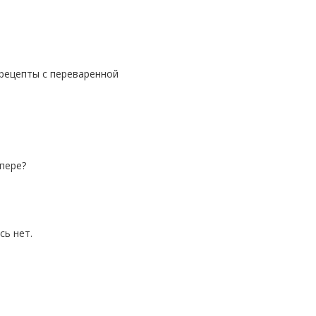
ипере?
сь нет.