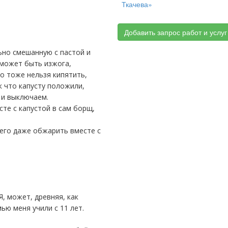
Ткачева»
Добавить запрос работ и услуг
ьно смешанную с пастой и
 может быть изжога,
го тоже нельзя кипятить,
к что капусту положили,
 и выключаем.
сте с капустой в сам борщ,
его даже обжарить вместе с
ью меня учили с 11 лет.