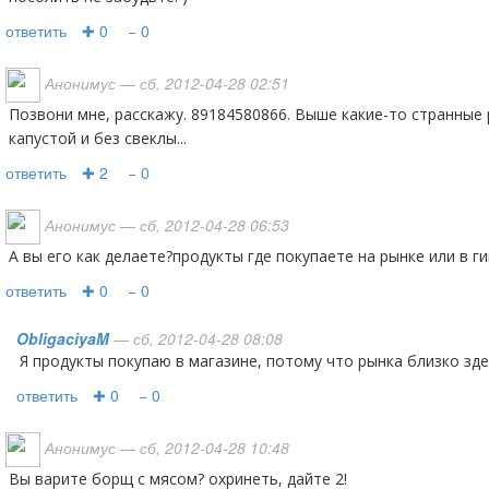
ответить
✚ 0
− 0
Анонимус
— сб, 2012-04-28 02:51
позвони мне, расскажу. 89184580866. Выше какие-то странные рецепты с переваренной
капустой и без свеклы...
ответить
✚ 2
− 0
Анонимус
— сб, 2012-04-28 06:53
а вы его как делаете?продукты где покупаете на рынке или в г
ответить
✚ 0
− 0
ObligaciyaM
— сб, 2012-04-28 08:08
я продукты покупаю в магазине, потому что рынка близко зде
ответить
✚ 0
− 0
Анонимус
— сб, 2012-04-28 10:48
вы варите борщ с мясом? охринеть, дайте 2!