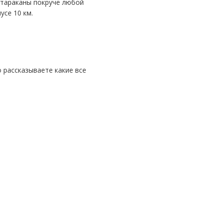
е тараканы покруче любой
усе 10 км.