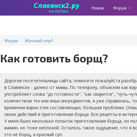
Новое
Форум
Перейти
к
основному
содержанию
Форум
Женский клуб
Как готовить борщ?
Дорогие посетительницы сайта, помогите пожалуйста разобра
в Славянске - далеко от мамы. По телефону, объясняя как ва
употребляет слова "до готовности", "как сварится", "чуть-чуть
количеством тех или иных ингредиентов, я уже справилась, т
временем варки этих составляющих, большая проблема. Опи
своих действий в приготовлении борща. Все рецепты в интерн
У меня было несколько попыток приготовления борща, он по
мамин, но тоже неплохой. Осталось такое ощущение, что я вс
это не борщ, а красный суп.