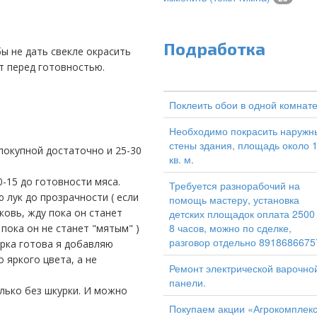
Подработка
т перед готовностью.
Поклеить обои в одной комнат
Необходимо покрасить наружн
стены здания, площадь около 
 покупной достаточно и 25-30
кв. м.
-15 до готовности мяса.
Требуется разнорабочий на
 лук до прозрачности ( если
помощь мастеру, установка
ковь, жду пока он станет
детских площадок оплата 2500
8 часов, можно по сделке,
пока он не станет "мятым" )
разговор отдельно 8918686675
арка готова я добавляю
 яркого цвета, а не
Ремонт электрической варочно
панели.
лько без шкурки. И можно
Покупаем акции «Агрокомплек