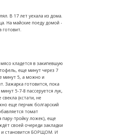
а. На майские поеду домой -
а готовит.
ртофель, еще минут через 7
е минут 5, а можно и
т. Зажарка готовится, пока
минут 5-7-8 пассеруется лук,
свекла (кстати, не
жно еще перчик болгарский
добавляется томат
а пару-тройку ложек), еще
ждёт своей очереди закладки
о, и становится БОРЩОМ. И