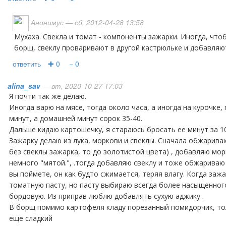
Анонимус
— сб, 2012-04-28 13:58
Мухаха. Свекла и томат - компоненты зажарки. Иногда, чтобы не дать свекле окрасить
борщ, свеклу проваривают в другой кастрюльке и добавляю
ответить
✚ 0
− 0
alina_sav
— вт, 2020-10-27 17:03
Я почти так же делаю.
Иногда варю на мясе, тогда около часа, а иногда на курочке,
минут, а домашней минут сорок 35-40.
Дальше кидаю картошечку, я стараюсь бросать ее минут за 10
Зажарку делаю из лука, моркови и свеклы. Сначала обжариваю
без свеклы зажарка, то до золотистой цвета) , добавляю мор
немного "мятой.", .тогда добавляю свеклу и тоже обжариваю 
вы поймете, он как будто сжимается, теряя влагу. Когда заж
томатную пасту, но пасту выбираю всегда более насыщенного
бордовую. Из приправ люблю добавлять сухую аджику .
В борщ помимо картофеля кладу порезанный помидорчик, то
еще сладкий