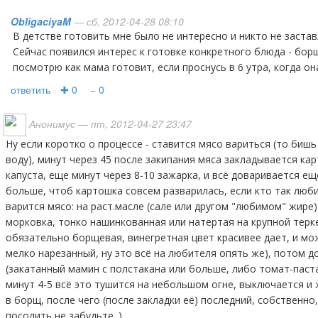
ObligaciyaM
— сб, 2012-04-28 08:10
В детстве готовить мне было не интересно и никто не заставлял. В 17 лет уехала из дома.
Сейчас появился интерес к готовке конкретного блюда - борщ
посмотрю как мама готовит, если проснусь в 6 утра, когда он
ответить
✚ 0
− 0
Анонимус
— пт, 2012-04-27 23:47
ну если коротко о процессе - ставится мясо вариться (то бишь мясо кладется в закипевшую
воду), минут через 45 после закипания мяса закладывается ка
капуста, еще минут через 8-10 зажарка, и всё доваривается ещ
больше, чтоб картошка совсем разварилась, если кто так люби
варится мясо: на раст.масле (сале или другом "любимом" жире) 
морковка, тонко нашинкованная или натертая на крупной терке 
обязательно борщевая, винегретная цвет красивее дает, и мо
мелко нарезанный, ну это всё на любителя опять же), потом 
(закатанный мамин с полстакана или больше, либо томат-паст
минут 4-5 всё это тушится на небольшом огне, выключается и 
в борщ, после чего (после закладки её) последний, собственн
посолить не забудьте. )