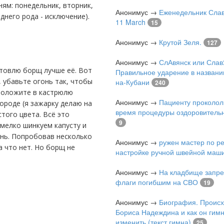
ням: понедельник, вторник,
Анонимус
→
Еженедельник Слав
еднего рода - исключение).
11 March
15
Анонимус
→
Крутой Зеля.
127
Анонимус
→
СлАвянск или Слав
Правильное ударение в названи
, убавьте огонь так, чтобы
на-Кубани
240
 положите в кастрюлю
Анонимус
→
Пациенту проколол
вороде (я зажарку делаю на
время процедуры оздоровитель
того цвета. Всё это
9
 мелко шинкуем капусту и
ень. Попробовав несколько
Анонимус
→
ружен мастер по р
а что нет. Но борщ не
настройке ручной швейной маш
Анонимус
→
На кладбище запре
флаги погибшим на СВО
19
Анонимус
→
Биография. Проис
Бориса Надеждина и как он гимн
изменить (текст гимна)
25