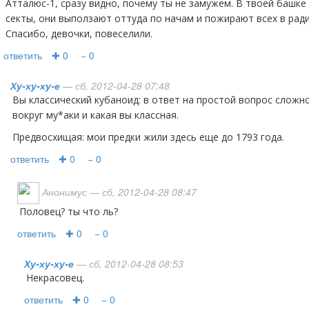
Атталюс-1, сразу видно, почему ты не замужем. В твоей башк
секты, они выползают оттуда по начам и пожирают всех в ради
Спасибо, девочки, повеселили.
ответить
✚ 0
− 0
Ху-ху-ху-е
— сб, 2012-04-28 07:48
Вы классический кубаноид: в ответ на простой вопрос сложно рассказываете какие все
вокруг му*аки и какая вы классная.
Предвосхищая: мои предки жили здесь еще до 1793 года.
ответить
✚ 0
− 0
Анонимус
— сб, 2012-04-28 08:47
половец? ты что ль?
ответить
✚ 0
− 0
Ху-ху-ху-е
— сб, 2012-04-28 08:53
Некрасовец.
ответить
✚ 0
− 0