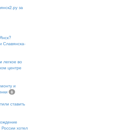
янск2.ру за
Янск?
и Славянска-
и легкое во
ном центре
емонту и
инки
8
тили ставить
хождение
 России хотел