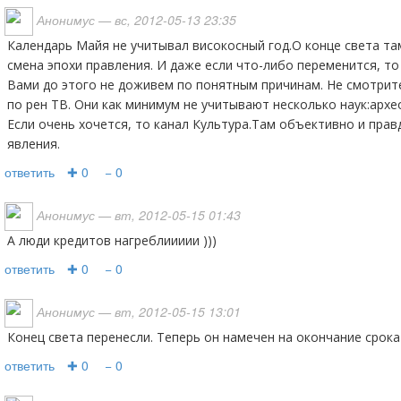
Анонимус
— вс, 2012-05-13 23:35
Календарь Майя не учитывал високосный год.О конце света там и речи не было.Просто
смена эпохи правления. И даже если что-либо переменится, то 
Вами до этого не доживем по понятным причинам. Не смотрит
по рен ТВ. Они как минимум не учитывают несколько наук:архе
Если очень хочется, то канал Культура.Там объективно и прав
явления.
ответить
✚ 0
− 0
Анонимус
— вт, 2012-05-15 01:43
а люди кредитов нагреблиииии )))
ответить
✚ 0
− 0
Анонимус
— вт, 2012-05-15 13:01
Конец света перенесли. Теперь он намечен на окончание срока
ответить
✚ 0
− 0