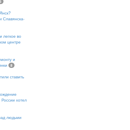
6
Янск?
и Славянска-
и легкое во
ном центре
емонту и
инки
8
тили ставить
хождение
 России хотел
 над людьми