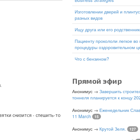
Business Strategies
изготовлении дверей и плинтусов
разных видов
Ищу друга или его родственник
Пациенту прокололи легкое во время
процедуры оздоровительном ц
Что с бензином?
Прямой эфир
.
Анонимус
→
Завершить строите
тоннеля планируется к концу 202
Анонимус
→
Еженедельник Слав
11 March
15
Анонимус
→
Крутой Зеля.
127