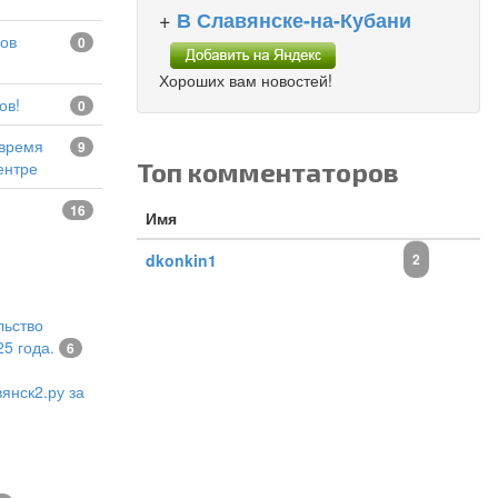
+
В Славянске-на-Кубани
0
Хороших вам новостей!
ов!
0
9
Топ комментаторов
ентре
16
Имя
dkonkin1
2
льство
5 года.
6
янск2.ру за