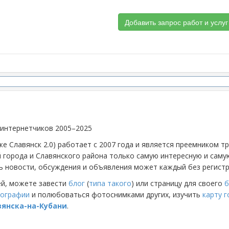
Добавить запрос работ и услуг
 интернетчиков 2005–2025
же Славянск 2.0) работает с 2007 года и является преемником 
й города и Славянского района только самую интересную и са
 новости, обсуждения и объявления может каждый без регистр
ей, можете завести
блог
(
типа такого
) или страницу для своего
б
ографии
и полюбоваться фотоснимками других, изучить
карту 
вянска-на-Кубани
.