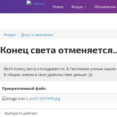
Новое
Форум
Объявления
Перейти
к
основному
содержанию
Форум
Досуг и увлечения
Конец света отменяется..
Йес!!! Конец света откладывается. В Гватемале ученые нашли
В общем, живем в свое удовольствие дальше :)))
Прикрепленный файл
b_post12037698.jpg