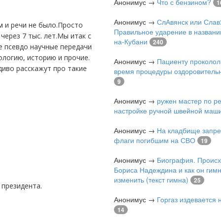
Анонимус
→
Что с бензином?
1
Анонимус
→
СлАвянск или Слав
Правильное ударение в названи
через 7 тыс. лет.Мы итак с
на-Кубани
240
е псевдо научные передачи
ологию, историю и прочие.
Анонимус
→
Пациенту проколол
диво расскажут про такие
время процедуры оздоровитель
9
Анонимус
→
ружен мастер по р
настройке ручной швейной маш
Анонимус
→
На кладбище запре
флаги погибшим на СВО
19
Анонимус
→
Биография. Проис
Бориса Надеждина и как он гимн
изменить (текст гимна)
25
 президента.
Анонимус
→
Горгаз издевается
14