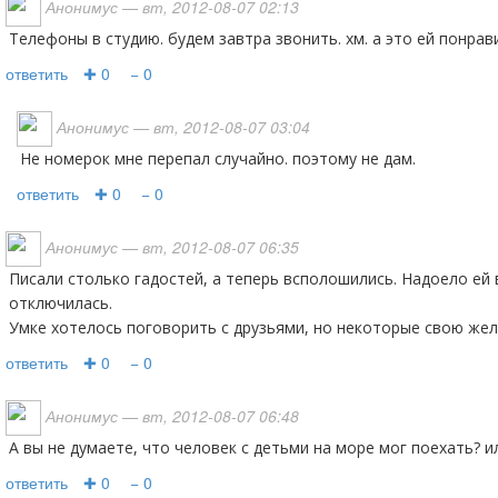
Анонимус
— вт, 2012-08-07 02:13
телефоны в студию. будем завтра звонить. хм. а это ей понрав
ответить
✚ 0
− 0
Анонимус
— вт, 2012-08-07 03:04
не номерок мне перепал случайно. поэтому не дам.
ответить
✚ 0
− 0
Анонимус
— вт, 2012-08-07 06:35
Писали столько гадостей, а теперь всполошились. Надоело ей ваше "внимание" вот и
отключилась.
Умке хотелось поговорить с друзьями, но некоторые свою жел
ответить
✚ 0
− 0
Анонимус
— вт, 2012-08-07 06:48
а вы не думаете, что человек с детьми на море мог поехать? и
ответить
✚ 0
− 0