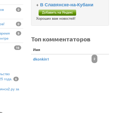
+
В Славянске-на-Кубани
0
Хороших вам новостей!
ов!
0
9
Топ комментаторов
ентре
16
Имя
dkonkin1
2
льство
5 года.
6
янск2.ру за