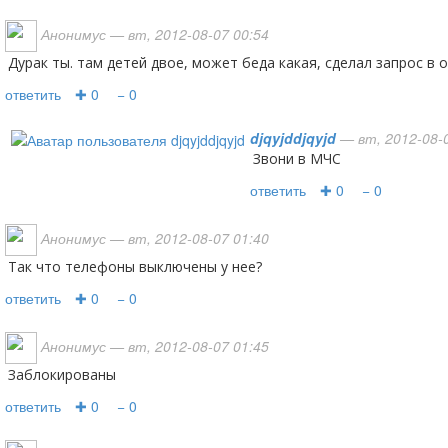
Анонимус
— вт, 2012-08-07 00:54
дурак ты. там детей двое, может беда какая, сделал запрос в
ответить
✚ 0
− 0
djqyjddjqyjd
— вт, 2012-08-0
звони в МЧС
ответить
✚ 0
− 0
Анонимус
— вт, 2012-08-07 01:40
так что телефоны выключены у нее?
ответить
✚ 0
− 0
Анонимус
— вт, 2012-08-07 01:45
заблокированы
ответить
✚ 0
− 0