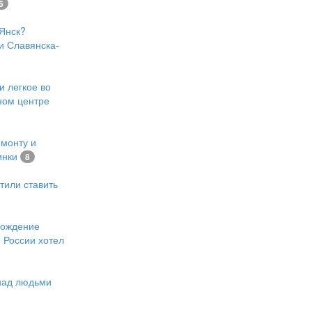
6
Янск?
и Славянска-
и легкое во
ном центре
емонту и
инки
8
тили ставить
хождение
 России хотел
 над людьми