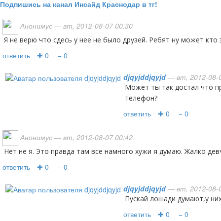
Подпишись на канал Инсайд Краснодар в тг!
Анонимус
— вт, 2012-08-07 00:30
Я не верю что сдесь у нее не было друзей. Ребят ну может кто
ответить
✚ 0
− 0
djqyjddjqyjd
— вт, 2012-08-0
может ты так достал что пришлось выключить
телефон?
ответить
✚ 0
− 0
Анонимус
— вт, 2012-08-07 00:42
Нет не я. Это правда там все намного хужи я думаю. Жалко дев
ответить
✚ 0
− 0
djqyjddjqyjd
— вт, 2012-08-0
пускай лошади думают,у ни
ответить
✚ 0
− 0