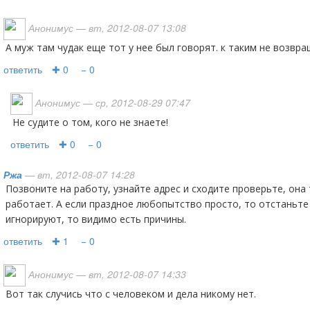
Анонимус
— вт, 2012-08-07 13:08
а муж там чудак еще тот у нее был говорят. к таким не возвр
ответить
✚ 0
− 0
Анонимус
— ср, 2012-08-29 07:47
не судите о том, кого не знаете!
ответить
✚ 0
− 0
Ржа
— вт, 2012-08-07 14:28
Позвоните на работу, узнайте адрес и сходите проверьте, она тут вроде говорила где
работает. А если праздное любопытство просто, то отстаньте 
игнорируют, то видимо есть причины.
ответить
✚ 1
− 0
Анонимус
— вт, 2012-08-07 14:33
вот так случись что с человеком и дела никому нет.