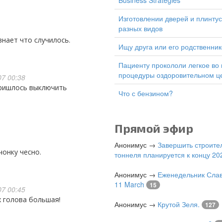
Business Strategies
изготовлении дверей и плинтусов
разных видов
 знает что случилось.
Ищу друга или его родственник
Пациенту прокололи легкое во время
процедуры оздоровительном ц
7 00:38
Что с бензином?
Прямой эфир
Анонимус
→
Завершить строите
чонку чесно.
тоннеля планируется к концу 202
Анонимус
→
Еженедельник Слав
11 March
15
7 00:45
х голова большая!
Анонимус
→
Крутой Зеля.
127