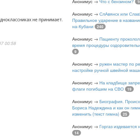
Анонимус
→
Что с бензином?
1
Анонимус
→
СлАвянск или Слав
 одноклассниках не принимает.
Правильное ударение в названи
на-Кубани
240
Анонимус
→
Пациенту проколол
7 00:58
время процедуры оздоровитель
9
Анонимус
→
ружен мастер по р
настройке ручной швейной маш
Анонимус
→
На кладбище запре
флаги погибшим на СВО
19
Анонимус
→
Биография. Проис
Бориса Надеждина и как он гимн
изменить (текст гимна)
25
Анонимус
→
Горгаз издевается
14