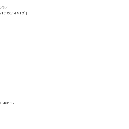
5:07
ьте если что))
вились.