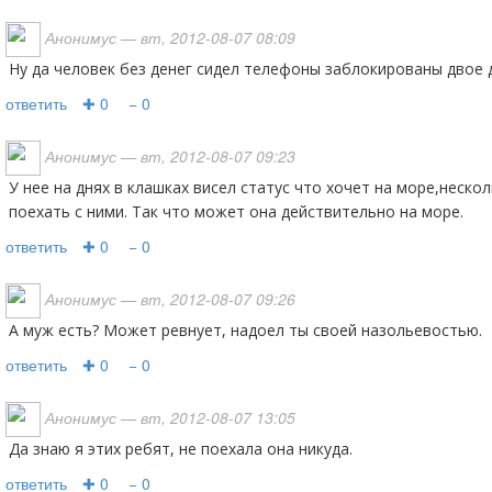
Анонимус
— вт, 2012-08-07 08:09
ну да человек без денег сидел телефоны заблокированы двое 
ответить
✚ 0
− 0
Анонимус
— вт, 2012-08-07 09:23
У нее на днях в клашках висел статус что хочет на море,несколько человек предложили
поехать с ними. Так что может она действительно на море.
ответить
✚ 0
− 0
Анонимус
— вт, 2012-08-07 09:26
А муж есть? Может ревнует, надоел ты своей назольевостью.
ответить
✚ 0
− 0
Анонимус
— вт, 2012-08-07 13:05
да знаю я этих ребят, не поехала она никуда.
ответить
✚ 0
− 0