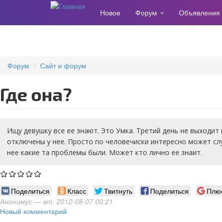
Новое
Форум
Объявления
Перейти
к
основному
содержанию
Форум
Сайт и форум
Где она?
Ищу девушку все ее знают. Это Умка. Третий день не выходит 
отключены у нее. Просто по человечиски интересно может слу
нее какие та проблемы были. Может кто лично ее знаит.
Поделиться
Класс
Твитнуть
Поделиться
Плю
Анонимус
— вт, 2012-08-07 00:21
Новый комментарий