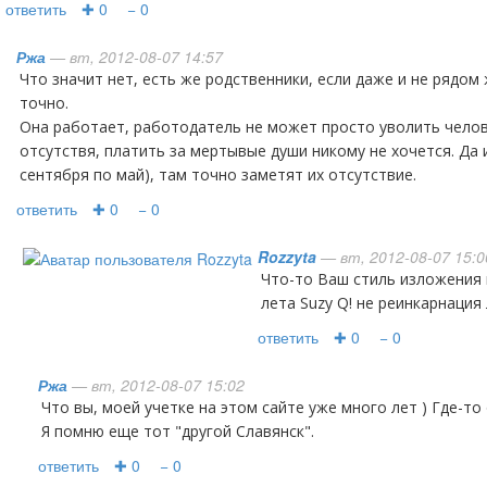
ответить
✚ 0
− 0
Ржа
— вт, 2012-08-07 14:57
Что значит нет, есть же родственники, если даже и не рядом живут, то созваниваются
точно.
Она работает, работодатель не может просто уволить челове
отсутствя, платить за мертывые души никому не хочется. Да и
сентября по май), там точно заметят их отсутствие.
ответить
✚ 0
− 0
Rozzyta
— вт, 2012-08-07 15:0
что-то Ваш стиль изложения напоминает мне канувшую в
лета Suzy Q! не реинкарнация 
ответить
✚ 0
− 0
Ржа
— вт, 2012-08-07 15:02
Что вы, моей учетке на этом сайте уже много лет ) Где-то 
Я помню еще тот "другой Славянск".
ответить
✚ 0
− 0