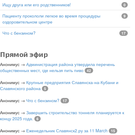
Ищу друга или его родственников!
0
Пациенту прокололи легкое во время процедуры
9
оздоровительном центре
Что с бензином?
17
Прямой эфир
Анонимус
→
Администрация района утвердила перечень
общественных мест, где нельзя пить пиво
42
Анонимус
→
Крупные предприятия Славянска-на-Кубани и
Славянского района
5
Анонимус
→
Что с бензином?
17
Анонимус
→
Завершить строительство тоннеля планируется к
концу 2025 года.
6
Анонимус
→
Еженедельник Славянск2.ру за 11 March
15