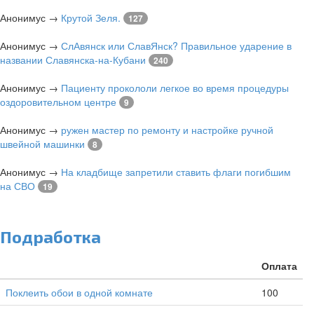
Анонимус
→
Крутой Зеля.
127
Анонимус
→
СлАвянск или СлавЯнск? Правильное ударение в
названии Славянска-на-Кубани
240
Анонимус
→
Пациенту прокололи легкое во время процедуры
оздоровительном центре
9
Анонимус
→
ружен мастер по ремонту и настройке ручной
швейной машинки
8
Анонимус
→
На кладбище запретили ставить флаги погибшим
на СВО
19
Подработка
Оплата
Поклеить обои в одной комнате
100