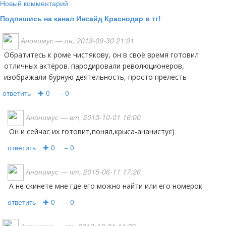
Новый комментарий
Подпишись на канал Инсайд Краснодар в тг!
Анонимус
— пн, 2013-09-30 21:01
обратитесь к роме чистякову, он в своё время готовил
отличных актёров. пародировали революционеров,
изображали бурную деятельность, просто прелесть
ответить
✚ 0
− 0
Анонимус
— вт, 2013-10-01 16:00
Он и сейчас их готовит,понял,крыса-ананистус)
ответить
✚ 0
− 0
Анонимус
— чт, 2015-06-11 17:26
а не скинете мне где его можно найти или его номерок
ответить
✚ 0
− 0
Анонимус
— вт, 2013-10-01 11:26