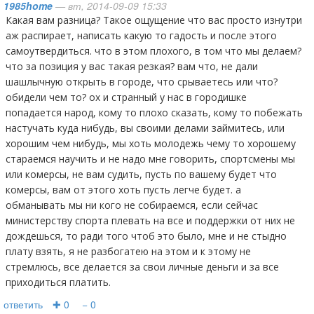
1985home
— вт, 2014-09-09 15:33
Какая вам разница? Такое ощущение что вас просто изнутри
аж распирает, написать какую то гадость и после этого
самоутвердиться. что в этом плохого, в том что мы делаем?
что за позиция у вас такая резкая? вам что, не дали
шашлычную открыть в городе, что срываетесь или что?
обидели чем то? ох и странный у нас в городишке
попадается народ, кому то плохо сказать, кому то побежать
настучать куда нибудь, вы своими делами займитесь, или
хорошим чем нибудь, мы хоть молодежь чему то хорошему
стараемся научить и не надо мне говорить, спортсмены мы
или комерсы, не вам судить, пусть по вашему будет что
комерсы, вам от этого хоть пусть легче будет. а
обманывать мы ни кого не собираемся, если сейчас
министерству спорта плевать на все и поддержки от них не
дождешься, то ради того чтоб это было, мне и не стыдно
плату взять, я не разбогатею на этом и к этому не
стремлюсь, все делается за свои личные деньги и за все
приходиться платить.
ответить
✚ 0
− 0