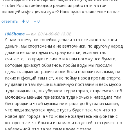
чтобы Роспотребнадзор разрешил работать в этой
кишащей инфекциями луже? Напишу-ка я заявление на вас.
ответить
✚ 0
− 0
1985home
— пн, 2014-09-08 13:32
я вам отвечу- ни копейки, делали это все лично за свои
деньги, мы спортсмены а не взяточники, по другому народ
даже и не хочет думать, сразу взятки, если вы так
считаете, то придите лично и я вам погожу все бумаги,
которые докажут обратное, пробы воды мы просили
сделать администрацию и они были положительными, ни
каких инфекций там нет, я не пойму народ против спорта,
ну давайте там лучше шашлычную поставим и весь мусор
туда скидывать, мы убираем территорию, стараемся чтоб
молодежь меньше приезжала туда ночью и наводила там
беспорядки и чтоб музыка не играла до 6 утра из машин,
что люди жалуются. лучше пусть будет так, чем что то
новое для города. а что ж вы не жалуетесь на фонтан с
которого летят брызги и на мам и на детей что гуляют по
набережной, это та же самая вода с озера.