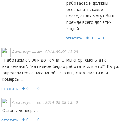
работаете и должны
осознавать, какие
последствия могут быть
прежде всего для этих
людей...
ответить
✚ 0
− 0
Анонимус
— вт, 2014-09-09 13:29
"Работаем с 9.00 и до темна" ..."мы спортсмены а не
взяточники"..."на пьяное быдло работать или что?" Вы уж
определитесь с писаниной , кто вы , спортсмены или
комерсы ...
ответить
✚ 0
− 0
Анонимус
— вт, 2014-09-09 13:40
Остапы Бендеры...
ответить
✚ 0
− 0