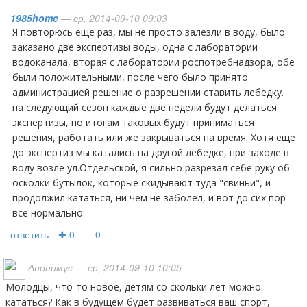
1985home
— ср, 2014-09-10 09:03
Я повторюсь еще раз, мы не просто залезли в воду, было
заказано две экспертизы воды, одна с лаборатории
водоканала, вторая с лаборатории роспотребнадзора, обе
были положительными, после чего было принято
администрацией решение о разрешении ставить лебедку.
на следующий сезон каждые две недели будут делаться
экспертизы, по итогам таковых будут приниматься
решения, работать или же закрываться на время. Хотя еще
до экспертиз мы катались на другой лебедке, при заходе в
воду возле ул.Отдельской, я сильно разрезал себе руку об
осколки бутылок, которые скидывают туда "свиньи", и
продолжил кататься, ни чем не заболел, и вот до сих пор
все нормально.
ответить
✚ 0
− 0
Анонимус
— ср, 2014-09-10 10:05
Молодцы, что-то новое, детям со скольки лет можно
кататься? Как в будущем будет развиваться ваш спорт,