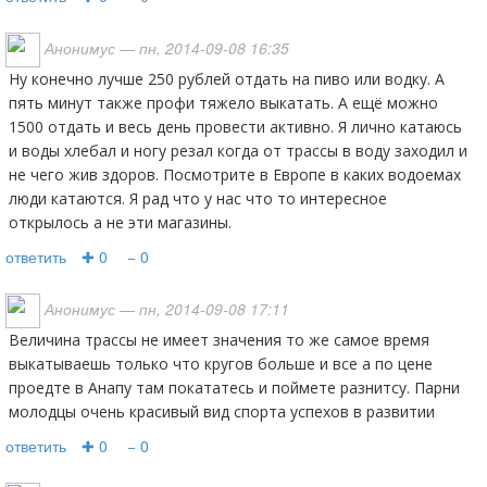
Анонимус
— пн, 2014-09-08 16:35
Ну конечно лучше 250 рублей отдать на пиво или водку. А
пять минут также профи тяжело выкатать. А ещё можно
1500 отдать и весь день провести активно. Я лично катаюсь
и воды хлебал и ногу резал когда от трассы в воду заходил и
не чего жив здоров. Посмотрите в Европе в каких водоемах
люди катаются. Я рад что у нас что то интересное
открылось а не эти магазины.
ответить
✚ 0
− 0
Анонимус
— пн, 2014-09-08 17:11
Величина трассы не имеет значения то же самое время
выкатываешь только что кругов больше и все а по цене
проедте в Анапу там покататесь и поймете разнитсу. Парни
молодцы очень красивый вид спорта успехов в развитии
ответить
✚ 0
− 0