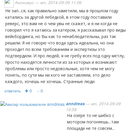
Анонимус
— вт, 2014-09-09 11:06
Не зап...ся, как правильно заметили, мы в прошлом году
катались за другой лебедкой, в этом году поставили
реверс, это вам не о чем увы не скажет, и я ни когда не
говорил что я катаюсь за катером, я рассказывал про виды
вейкбординга, но Вы как то ненаблюдательны, раз так
решили. Я не говорю что вода здесь идеальна, но она
проходит по всем требованиям и экспертизы это
подтвердили. И про людей, я не гребу всех под одну метлу,
просто находятся личности из за которых и возникают
проблемы или просто недовольные, хотя чем не могу
понять, по сути мы ни кого не заставляем, это дело
каждого, хочешь не хочешь. Странные люди.
ответить
✚ 0
− 0
anndreas
— вт, 2014-09-09
10:58
на озере то не шибко с
мотором погоняешь...там
площади не те совсем...