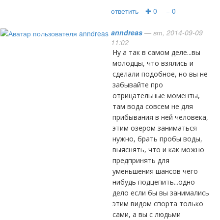
ответить
✚ 0
− 0
anndreas
— вт, 2014-09-09
11:02
ну а так в самом деле...вы
молодцы, что взялись и
сделали подобное, но вы не
забывайте про
отрицательные моменты,
там вода совсем не для
прибывания в ней человека,
этим озером заниматься
нужно, брать пробы воды,
выяснять, что и как можно
предпринять для
уменьшения шансов чего
нибудь подцепить...одно
дело если бы вы занимались
этим видом спорта только
сами, а вы с людьми