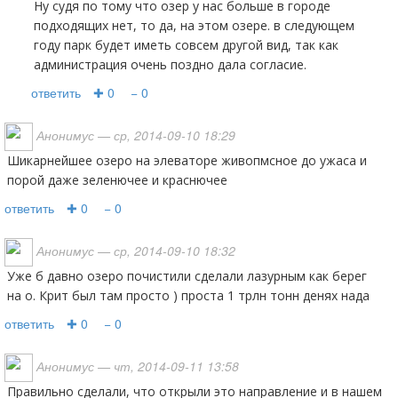
Ну судя по тому что озер у нас больше в городе
подходящих нет, то да, на этом озере. в следующем
году парк будет иметь совсем другой вид, так как
администрация очень поздно дала согласие.
ответить
✚ 0
− 0
Анонимус
— ср, 2014-09-10 18:29
Шикарнейшее озеро на элеваторе живопмсное до ужаса и
порой даже зеленючее и краснючее
ответить
✚ 0
− 0
Анонимус
— ср, 2014-09-10 18:32
Уже б давно озеро почистили сделали лазурным как берег
на о. Крит был там просто ) проста 1 трлн тонн денях нада
ответить
✚ 0
− 0
Анонимус
— чт, 2014-09-11 13:58
Правильно сделали, что открыли это направление и в нашем