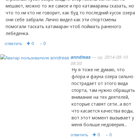
мешают, можно то же самое и про катамараны сказать, но
что то ни кто не говорит, как буд то последний кусок озера
они себе забрали. Лично видел как эти спортсмены
помогали таскать катамаран чтоб поймать раненого
лебеденка.
ответить
✚ 0
− 0
anndreas
— ср, 2014-09-10
08:50
ну я тоже не думаю, что
флора и фауна озера сильно
пострадает от этого вида
спорта, там нужно обращать
внимание на тех деятелей,
которые ставят сети...а вот
что касается качества воды,
вот этот момент вызывает у
меня больше недоверия...
ответить
✚ 0
− 0