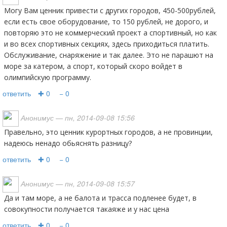
Могу Вам ценник привести с других городов, 450-500рублей,
если есть свое оборудование, то 150 рублей, не дорого, и
повторяю это не коммерческий проект а спортивный, но как
и во всех спортивных секциях, здесь приходиться платить.
Обслуживание, снаряжение и так далее. Это не парашют на
море за катером, а спорт, который скоро войдет в
олимпийскую программу.
ответить
✚ 0
− 0
Анонимус
— пн, 2014-09-08 15:56
правельно, это ценник курортных городов, а не провинции,
надеюсь ненадо обьяснять разницу?
ответить
✚ 0
− 0
Анонимус
— пн, 2014-09-08 15:57
да и там море, а не балота и трасса подленее будет, в
совокупности получается такаяже и у нас цена
ответить
✚ 0
− 0