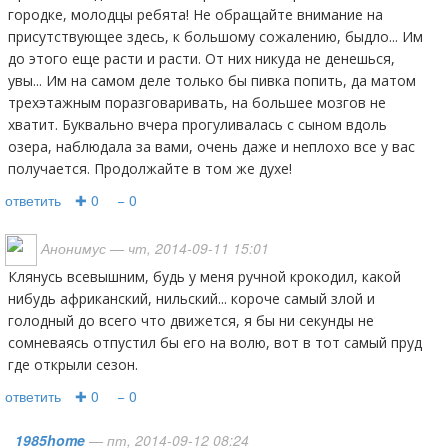
городке, молодцы ребята! Не обращайте внимание на
присутствующее здесь, к большому сожалению, быдло... Им
до этого еще расти и расти. От них никуда не денешься,
увы... Им на самом деле только бы пивка попить, да матом
трехэтажным поразговаривать, на большее мозгов не
хватит. Буквально вчера прогуливалась с сыном вдоль
озера, наблюдала за вами, очень даже и неплохо все у вас
получается. Продолжайте в том же духе!
ответить
✚ 0
− 0
Анонимус
— чт, 2014-09-11 15:01
Клянусь всевышним, будь у меня ручной крокодил, какой
нибудь африканский, нильский... короче самый злой и
голодный до всего что движется, я бы ни секунды не
сомневаясь отпустил бы его на волю, вот в тот самый пруд
где открыли сезон.
ответить
✚ 0
− 0
1985home
— пт, 2014-09-12 08:24