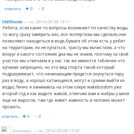
ответить
✚ 0
− 0
1985home
— пн, 2014-09-08 13:11
ребята, если какие то вопросы возникают по качеству воды,
то могу сразу заверить вас, все экспертизы мы сделали,они
позволяют находиться в воде,бумаги об этом есть у ребят
на территории, но не купаться, трассу мы вычистили, а что
вокруг и какого состояние дна мы не знаем, поэтому за свой
участок мы отвечаем и у нас так же имеются таблички что
купание запрещено, но это вид спорта такой который
подразумевает, что начинающим придется окунуться пару
раз в воду, а хорошо катающиеся, могут и сухими выйти из
воды) Лично я занимаюсь на этом озере wakebordom уже
второй год и как видите живой, отвечаю вам и жабры у меня
еще не выросли, там где живет живность и человек может
прожить.
ответить
✚ 0
− 0
Анонимус
— пн, 2014-09-08 13:42