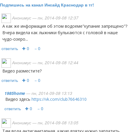
Подпишись на канал Инсайд Краснодар в тг!
Анонимус
— пн, 2014-09-08 12:37
А как же информация об этом водоеме"купание запрещено"?
Вчера видела как лыжники булькаются с головой в наше
чудо-озеро...
ответить
✚ 0
− 0
Анонимус
— пн, 2014-09-08 12:44
видео разместите?
ответить
✚ 0
− 0
1985home
— пн, 2014-09-08 13:13
видео здесь
https://vk.com/club76646310
ответить
✚ 0
− 0
Анонимус
— пн, 2014-09-08 13:05
Там вода антисанитарная, какую взятку нужно заплатить