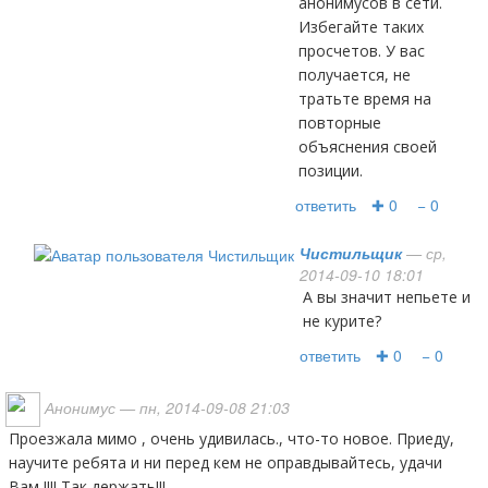
анонимусов в сети.
Избегайте таких
просчетов. У вас
получается, не
тратьте время на
повторные
объяснения своей
позиции.
ответить
✚ 0
− 0
Чистильщик
— ср,
2014-09-10 18:01
А вы значит непьете и
не курите?
ответить
✚ 0
− 0
Анонимус
— пн, 2014-09-08 21:03
Проезжала мимо , очень удивилась., что-то новое. Приеду,
научите ребята и ни перед кем не оправдывайтесь, удачи
Вам !!!! Так держать!!!