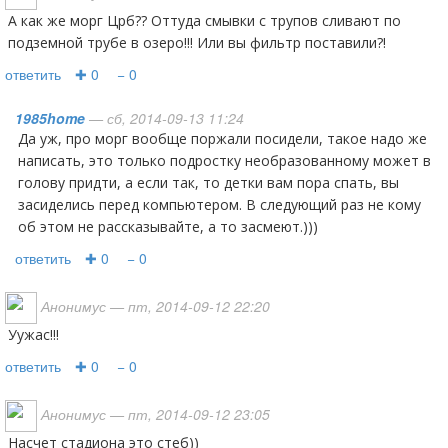
А как же морг Црб?? Оттуда смывки с трупов сливают по
подземной трубе в озеро!!! Или вы фильтр поставили?!
ответить
✚ 0
− 0
1985home
— сб, 2014-09-13 11:24
Да уж, про морг вообще поржали посидели, такое надо же
написать, это только подростку необразованному может в
голову придти, а если так, то детки вам пора спать, вы
засиделись перед компьютером. В следующий раз не кому
об этом не рассказывайте, а то засмеют.)))
ответить
✚ 0
− 0
Анонимус
— пт, 2014-09-12 22:20
Уужас!!!
ответить
✚ 0
− 0
Анонимус
— пт, 2014-09-12 23:05
насчет стадиона это стеб))