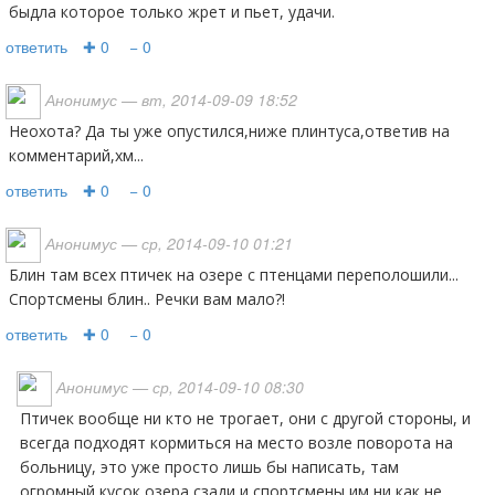
быдла которое только жрет и пьет, удачи.
ответить
✚ 0
− 0
Анонимус
— вт, 2014-09-09 18:52
Неохота? Да ты уже опустился,ниже плинтуса,ответив на
комментарий,хм...
ответить
✚ 0
− 0
Анонимус
— ср, 2014-09-10 01:21
блин там всех птичек на озере с птенцами переполошили...
Спортсмены блин.. Речки вам мало?!
ответить
✚ 0
− 0
Анонимус
— ср, 2014-09-10 08:30
Птичек вообще ни кто не трогает, они с другой стороны, и
всегда подходят кормиться на место возле поворота на
больницу, это уже просто лишь бы написать, там
огромный кусок озера сзади и спортсмены им ни как не