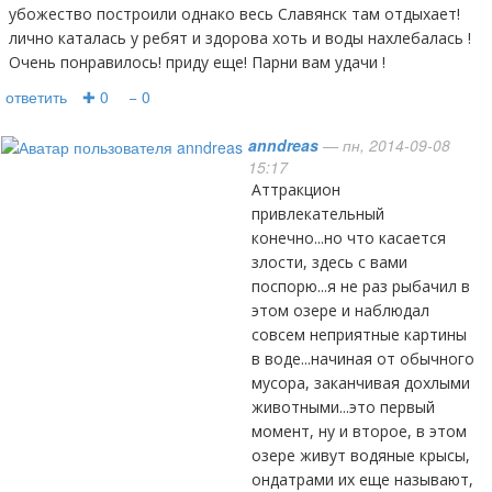
убожество построили однако весь Славянск там отдыхает!
лично каталась у ребят и здорова хоть и воды нахлебалась !
Очень понравилось! приду еще! Парни вам удачи !
ответить
✚ 0
− 0
anndreas
— пн, 2014-09-08
15:17
Аттракцион
привлекательный
конечно...но что касается
злости, здесь с вами
поспорю...я не раз рыбачил в
этом озере и наблюдал
совсем неприятные картины
в воде...начиная от обычного
мусора, заканчивая дохлыми
животными...это первый
момент, ну и второе, в этом
озере живут водяные крысы,
ондатрами их еще называют,