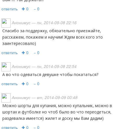
ответить
✚ 0
− 0
Анонимус
— пн, 2014-09-08 22:16
Спасибо за поддержку, обязательно приезжайте,
расскажем, покажем и научим! Ждем всех кого это
заинтересовало)
ответить
✚ 0
− 0
Анонимус
— пн, 2014-09-08 22:54
а во что одеваться девушке чтобы покататься?
ответить
✚ 0
− 0
Анонимус
— вт, 2014-09-09 00:48
Можно шорты для купания, можно купальник, можно в
шортах и футболке но чтоб было во что переодеться,
раздевалка имеется) жилет и доску мы Вам дадим)
ответить
✚ 0
− 0