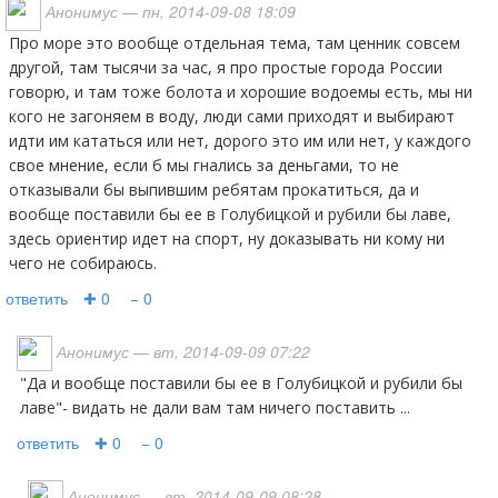
Анонимус
— пн, 2014-09-08 18:09
Про море это вообще отдельная тема, там ценник совсем
другой, там тысячи за час, я про простые города России
говорю, и там тоже болота и хорошие водоемы есть, мы ни
кого не загоняем в воду, люди сами приходят и выбирают
идти им кататься или нет, дорого это им или нет, у каждого
свое мнение, если б мы гнались за деньгами, то не
отказывали бы выпившим ребятам прокатиться, да и
вообще поставили бы ее в Голубицкой и рубили бы лаве,
здесь ориентир идет на спорт, ну доказывать ни кому ни
чего не собираюсь.
ответить
✚ 0
− 0
Анонимус
— вт, 2014-09-09 07:22
"да и вообще поставили бы ее в Голубицкой и рубили бы
лаве"- видать не дали вам там ничего поставить ...
ответить
✚ 0
− 0
Анонимус
— вт, 2014-09-09 08:28