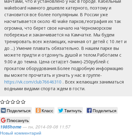
мачтами, что и установлено у нас в городе. Кабельный
wakeboard намного дешевле катерного, поэтому и
становится все более популярным. В России уже
насчитывается около 40 wake парков,география их так
огромна, что берет свое начало на Черноморском
побережье и заканчивается на Камчатке. Мы будем
тренировать всех желающих, начиная от детей с 10 лет и
до ...) Умение плавать обязательно. В нашем парке вы
можете придти и отдохнуть душой и телом.Работаем с
9.00 и до темна. Цена сета(сет-5мин)-250рублей с
прокатом оборудования.Более подробную информацию
вы можете прочитать и узнать у нас в группе-
https://vk.com/club76646310
. Всех желающих заниматься
водными видами спорта ждем в гости.
Поделиться
Класс
Твитнуть
Поделиться
Плюсануть
1985home
— пн, 2014-09-08 11:57
Новый комментарий