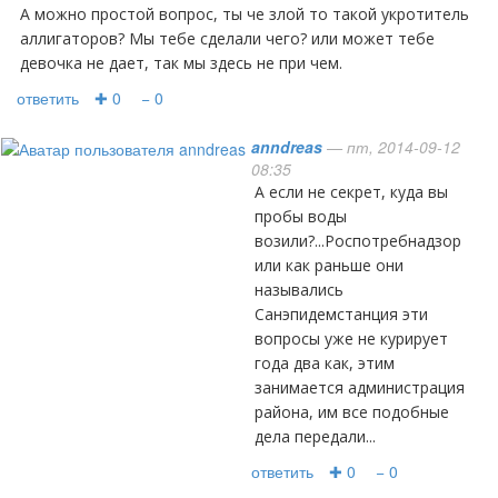
А можно простой вопрос, ты че злой то такой укротитель
аллигаторов? Мы тебе сделали чего? или может тебе
девочка не дает, так мы здесь не при чем.
ответить
✚ 0
− 0
anndreas
— пт, 2014-09-12
08:35
А если не секрет, куда вы
пробы воды
возили?...Роспотребнадзор
или как раньше они
назывались
Санэпидемстанция эти
вопросы уже не курирует
года два как, этим
занимается администрация
района, им все подобные
дела передали...
ответить
✚ 0
− 0