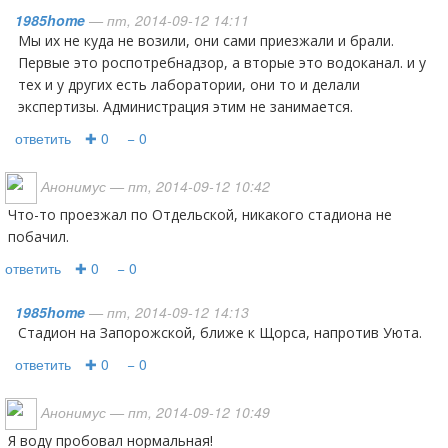
1985home
— пт, 2014-09-12 14:11
Мы их не куда не возили, они сами приезжали и брали.
Первые это роспотребнадзор, а вторые это водоканал. и у
тех и у других есть лаборатории, они то и делали
экспертизы. Администрация этим не занимается.
ответить
✚ 0
− 0
Анонимус
— пт, 2014-09-12 10:42
Что-то проезжал по Отдельской, никакого стадиона не
побачил.
ответить
✚ 0
− 0
1985home
— пт, 2014-09-12 14:13
Стадион на Запорожской, ближе к Щорса, напротив Уюта.
ответить
✚ 0
− 0
Анонимус
— пт, 2014-09-12 10:49
Я воду пробовал нормальная!