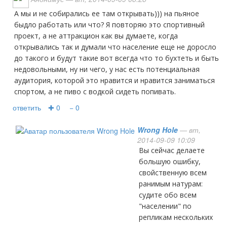
А мы и не собирались ее там открывать))) на пьяное
быдло работать или что? Я повторяю это спортивный
проект, а не аттракцион как вы думаете, когда
открывались так и думали что население еще не доросло
до такого и будут такие вот всегда что то бухтеть и быть
недовольными, ну ни чего, у нас есть потенциальная
аудитория, которой это нравится и нравится заниматься
спортом, а не пиво с водкой сидеть попивать.
ответить
✚ 0
− 0
Wrong Hole
— вт,
2014-09-09 10:09
Вы сейчас делаете
большую ошибку,
свойственную всем
ранимым натурам:
судите обо всем
"населении" по
репликам нескольких