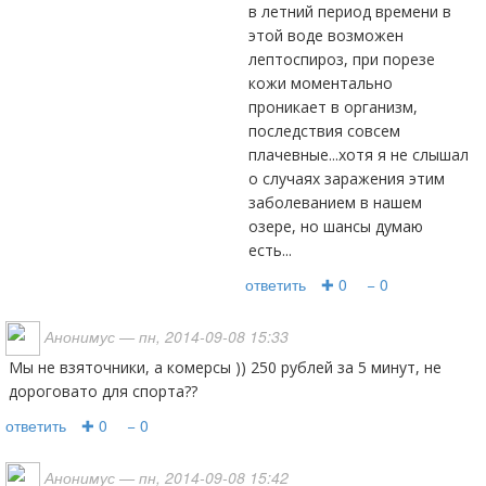
в летний период времени в
этой воде возможен
лептоспироз, при порезе
кожи моментально
проникает в организм,
последствия совсем
плачевные...хотя я не слышал
о случаях заражения этим
заболеванием в нашем
озере, но шансы думаю
есть...
ответить
✚ 0
− 0
Анонимус
— пн, 2014-09-08 15:33
мы не взяточники, а комерсы )) 250 рублей за 5 минут, не
дороговато для спорта??
ответить
✚ 0
− 0
Анонимус
— пн, 2014-09-08 15:42