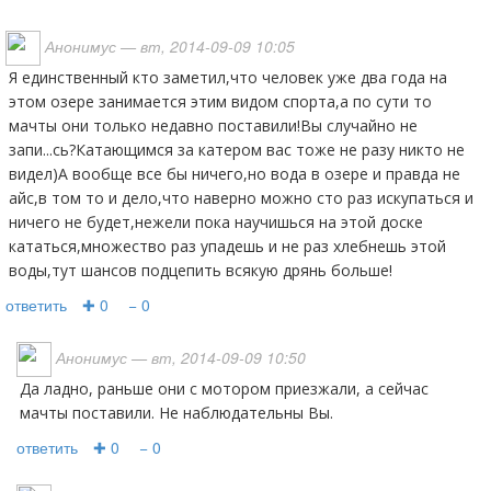
Анонимус
— вт, 2014-09-09 10:05
Я единственный кто заметил,что человек уже два года на
этом озере занимается этим видом спорта,а по сути то
мачты они только недавно поставили!Вы случайно не
запи...сь?Катающимся за катером вас тоже не разу никто не
видел)А вообще все бы ничего,но вода в озере и правда не
айс,в том то и дело,что наверно можно сто раз искупаться и
ничего не будет,нежели пока научишься на этой доске
кататься,множество раз упадешь и не раз хлебнешь этой
воды,тут шансов подцепить всякую дрянь больше!
ответить
✚ 0
− 0
Анонимус
— вт, 2014-09-09 10:50
Да ладно, раньше они с мотором приезжали, а сейчас
мачты поставили. Не наблюдательны Вы.
ответить
✚ 0
− 0