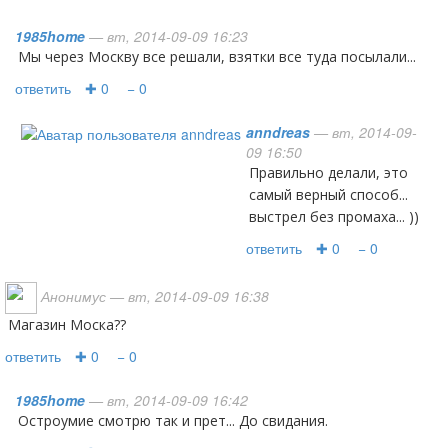
1985home
— вт, 2014-09-09 16:23
Мы через Москву все решали, взятки все туда посылали...
ответить
✚ 0
− 0
anndreas
— вт, 2014-09-
09 16:50
правильно делали, это
самый верный способ...
выстрел без промаха... ))
ответить
✚ 0
− 0
Анонимус
— вт, 2014-09-09 16:38
магазин Моска??
ответить
✚ 0
− 0
1985home
— вт, 2014-09-09 16:42
Остроумие смотрю так и прет... До свидания.