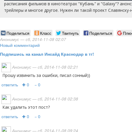
расписания фильмов в кинотеатрах "Кубань" и "Galaxy"? анон
трейлеры и многое другое. Нужен ли такой проект Славянску-
Поделиться
Класс
Твитнуть
Поделиться
Плю
Анонимус
— сб, 2014-11-08 02:07
Новый комментарий
Подпишись на канал Инсайд Краснодар в тг!
Анонимус
— сб, 2014-11-08 02:21
Прошу извинить за ошибки, писал сонный))
ответить
✚ 0
− 0
Анонимус
— сб, 2014-11-08 02:38
Как удалить этот пост?
ответить
✚ 0
− 0
Анонимус
— сб, 2014-11-08 09:24