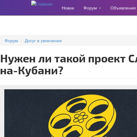
Новое
Форум
Объявления
Перейти
к
основному
содержанию
Форум
Досуг и увлечения
Нужен ли такой проект Славянску-
на-Кубани?