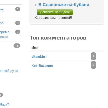
+
В Славянске-на-Кубани
0
Хороших вам новостей!
ов!
0
9
Топ комментаторов
ентре
16
Имя
dkonkin1
2
0
Кот Базилио
янск2.ру за
6
Янск?