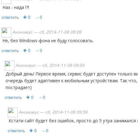
Нах - нада !?!
ответить
✚ 0
− 0
Анонимус
— сб, 2014-11-08 09:26
Не, без Windows-фона не буду голосовать.
ответить
✚ 0
− 0
Анонимус
— сб, 2014-11-08 09:54
Добрый день! Первое время, сервис будет доступен только виде сайта. А сайд в свою
очередь будет адаптивен к мобильным устройствам. Так что,
пострадает)
ответить
✚ 0
− 0
Анонимус
— сб, 2014-11-08 09:56
Кстати сайт будет без ошибок, просто до 5 утра занимался
ответить
✚ 0
− 0