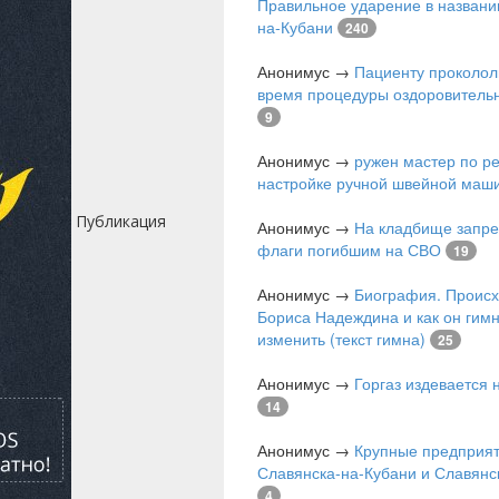
Правильное ударение в названи
на-Кубани
240
Анонимус
→
Пациенту проколол
время процедуры оздоровитель
9
Анонимус
→
ружен мастер по р
настройке ручной швейной маш
Публикация
Анонимус
→
На кладбище запре
флаги погибшим на СВО
19
Анонимус
→
Биография. Проис
Бориса Надеждина и как он гимн
изменить (текст гимна)
25
Анонимус
→
Горгаз издевается
14
Анонимус
→
Крупные предприя
Славянска-на-Кубани и Славянс
4