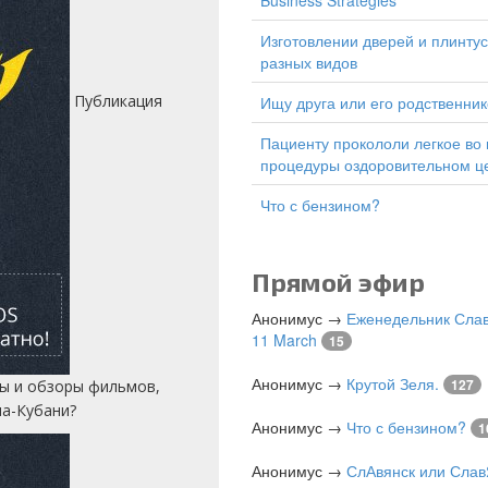
Business Strategies
изготовлении дверей и плинтусов
разных видов
Публикация
Ищу друга или его родственник
Пациенту прокололи легкое во время
процедуры оздоровительном ц
Что с бензином?
Прямой эфир
Анонимус
→
Еженедельник Слав
11 March
15
Анонимус
→
Крутой Зеля.
127
сы и обзоры фильмов,
на-Кубани?
Анонимус
→
Что с бензином?
1
Анонимус
→
СлАвянск или Слав