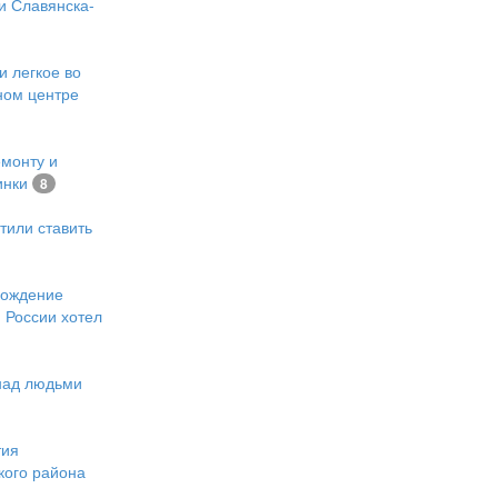
и Славянска-
и легкое во
ном центре
емонту и
инки
8
тили ставить
хождение
 России хотел
 над людьми
тия
кого района