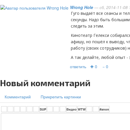
Wrong Hole
— сб, 2014-11-08 
Гуго выдаёт все сеансы и телефон кинотеатра за три
секунды. Надо быть больши
следить за этим.
Кинотеатр Гелекси собиралс
афишу, но пошёл к выводу, чт
работу (своих сотрудников) 
А так делайте, любой опыт -
ответить
✚ 0
− 0
Новый комментарий
Комментарий
Прикрепить картинки