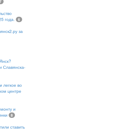
7
льство
5 года.
6
янск2.ру за
Янск?
и Славянска-
и легкое во
ном центре
емонту и
инки
8
тили ставить