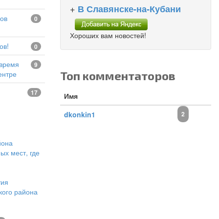
+
В Славянске-на-Кубани
0
Хороших вам новостей!
ов!
0
9
Топ комментаторов
ентре
17
Имя
dkonkin1
2
йона
ых мест, где
тия
кого района