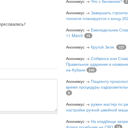
Анонимус
→
Что с бензином?
1
Анонимус
→
Завершить строите
тоннеля планируется к концу 202
тересовались?
Анонимус
→
Еженедельник Слав
11 March
15
Анонимус
→
Крутой Зеля.
127
Анонимус
→
СлАвянск или Слав
Правильное ударение в названи
на-Кубани
240
Анонимус
→
Пациенту проколол
время процедуры оздоровитель
9
Анонимус
→
ружен мастер по р
настройке ручной швейной маш
Анонимус
→
На кладбище запре
флаги погибшим на СВО
19