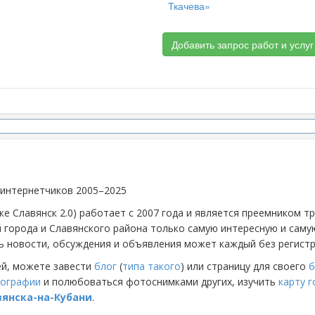
Ткачева»
Добавить запрос работ и услуг
 интернетчиков 2005–2025
же Славянск 2.0) работает с 2007 года и является преемником 
й города и Славянского района только самую интересную и са
 новости, обсуждения и объявления может каждый без регистр
ей, можете завести
блог
(
типа такого
) или страницу для своего
б
ографии
и полюбоваться фотоснимками других, изучить
карту 
вянска-на-Кубани
.