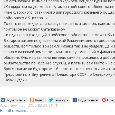
То есть казаки не имеют права выдвигать кандидатуры на пос
«Кандидатом на должность Атамана войскового общества не
член хуторского, станичного или городского казачьего общес
войскового общества…»
То есть возрождается институт наказных атаманов, навязыва
притом он не может быть казаком.
Ни один казак входящий в войсковое общество не может быт
В старом законе подписанным ещё Ельциным много говорилос
обществ, вот только той земли казаки так и не увидели. Да и 
слова о казачьей земле. Нет там также упоминаний о финанс
обществ. Оно и правильно вы ведь сами напросились и добро
обязательства по несению службы, а платить вам никто и не 
бросят какие ни будь крохи с барского стола нескольким ата
Представитель Внутреннего Предиктора СССР по Северному 
Казак Гудвин.
Поделиться
Класс
Твитнуть
Поделиться
Плю
Анонимус
— пн, 2011-02-21 12:48
Новый комментарий