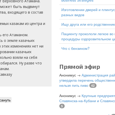
Business Strategies
т Верховного Атамана.
 может быть выдвинут
изготовлении дверей и плинтусов
тва, входящего в состав
разных видов
емых казакам из центра и
Ищу друга или его родственник
Пациенту прокололи легкое во время
ь его Атаманом.
процедуры оздоровительном ц
ь о земле казачьих
в этих изменениях нет ни
Что с бензином?
ировании казачьих
вольно взяли на себя
собирался. Ну разве что
Прямой эфир
манам.
Кавказу
Анонимус
→
Администрация ра
утвердила перечень общественн
нельзя пить пиво
42
Анонимус
→
Крупные предприя
сануть
Славянска-на-Кубани и Славянс
5