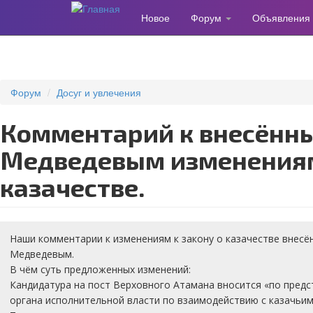
Новое
Форум
Объявления
Перейти
к
основному
содержанию
Форум
Досуг и увлечения
Комментарий к внесённым
Медведевым изменениям
казачестве.
Наши комментарии к изменениям к закону о казачестве внесё
Медведевым.
В чём суть предложенных изменений:
Кандидатура на пост Верховного Атамана вносится «по пред
органа исполнительной власти по взаимодействию с казачьим