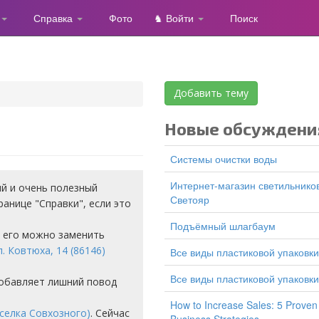
Справка
Фото
♞ Войти
Поиск
Добавить тему
Новые обсуждени
Системы очистки воды
Интернет-магазин светильников
ый и очень полезный
Светояр
ранице "Справки", если это
подъёмный шлагбаум
но его можно заменить
. Ковтюха, 14 (86146)
все виды пластиковой упаковки
все виды пластиковой упаковки
Добавляет лишний повод
How to Increase Sales: 5 Proven
оселка Совхозного)
. Сейчас