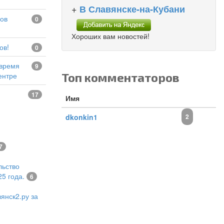
+
В Славянске-на-Кубани
0
Хороших вам новостей!
ов!
0
9
Топ комментаторов
ентре
17
Имя
dkonkin1
2
7
льство
5 года.
6
янск2.ру за