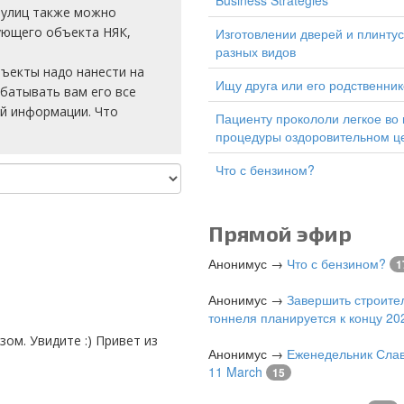
Business Strategies
я улиц также можно
вующего объекта НЯК,
изготовлении дверей и плинтусов
разных видов
бъекты надо нанести на
Ищу друга или его родственник
абатывать вам его все
ой информации. Что
Пациенту прокололи легкое во время
процедуры оздоровительном ц
Что с бензином?
Прямой эфир
Анонимус
→
Что с бензином?
1
Анонимус
→
Завершить строите
тоннеля планируется к концу 202
Анонимус
→
Еженедельник Слав
11 March
15