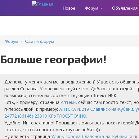
Новое
Форум
Объявления
Перейти
к
основному
содержанию
Форум
Сайт и форум
Больше географии!
Дваноль, у меня к вам мегапредложение!)) У вас есть обширн
раздел Справка. Усовершенствуйте его. Добавьте к каждой ст
возможно, ссылку на соответствующий объект НЯК.
Есть, к примеру, страница
Аптеки
, сейчас там просто текст, 
гиперссылкой, к примеру:
АПТЕКА №219 Славянск-на-Кубани, ул
24772 (86146) 23319 КРУГЛОСУТОЧНО
.
Удобно! Интерактивно! Повышает лояльность посетителей! 
сказать, что вы просто мегакрутые ребята)).
Ну или есть страница
Улицы города Славянска-на-Кубани (и п