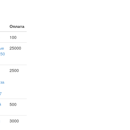
Оплата
е
100
ые
25000
150
2500
 за
7
й
500
с
3000