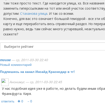
там тоже просто текст. Где находится улица, хз. Все названи
заменить гиперссылками на тот или иной участок соответст
допустим:
Стаханова улица
. И так со всеми.
Конечно, для вас это означает большой геморрой - все эти о
карту и еще переработать весь справочный раздел. Но перер
равно нужно, ведь там сейчас много устаревшей, неактуальн
скажете?
mouse
— ср, 2011-03-30 22:40
Новый комментарий
Подпишись на канал Инсайд Краснодар в тг!
Анонимус
— ср, 2011-03-30 22:45
У нас подобная идея уже в работе, но делать будем иным образом. Увидите :) Привет из
Франкфурта. Киря.
ответить
✚ 0
− 0