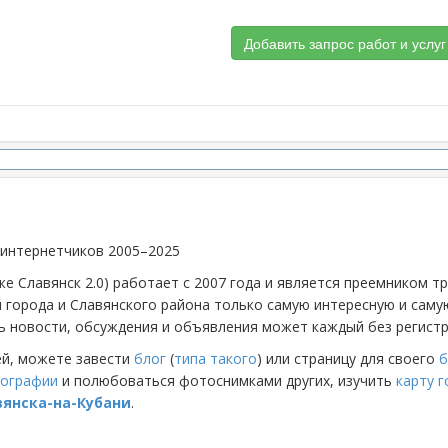
Добавить запрос работ и услуг
 интернетчиков 2005–2025
же Славянск 2.0) работает с 2007 года и является преемником 
й города и Славянского района только самую интересную и са
 новости, обсуждения и объявления может каждый без регистр
ей, можете завести
блог
(
типа такого
) или страницу для своего
б
ографии
и полюбоваться фотоснимками других, изучить
карту 
вянска-на-Кубани
.