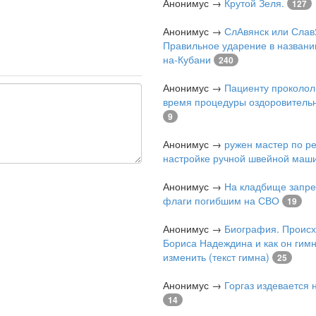
Анонимус
→
Крутой Зеля.
127
Анонимус
→
СлАвянск или Слав
Правильное ударение в названи
на-Кубани
240
Анонимус
→
Пациенту проколол
время процедуры оздоровитель
9
Анонимус
→
ружен мастер по р
настройке ручной швейной маш
Анонимус
→
На кладбище запре
флаги погибшим на СВО
19
Анонимус
→
Биография. Проис
Бориса Надеждина и как он гимн
изменить (текст гимна)
25
Анонимус
→
Горгаз издевается
14