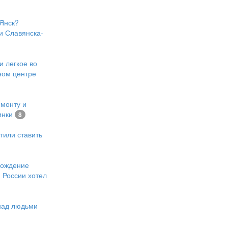
Янск?
и Славянска-
и легкое во
ном центре
емонту и
инки
8
тили ставить
хождение
 России хотел
 над людьми