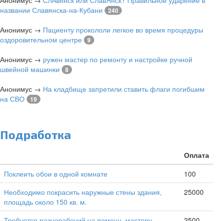
Анонимус
→
СлАвянск или СлавЯнск? Правильное ударение в
названии Славянска-на-Кубани
240
Анонимус
→
Пациенту прокололи легкое во время процедуры
оздоровительном центре
9
Анонимус
→
ружен мастер по ремонту и настройке ручной
швейной машинки
8
Анонимус
→
На кладбище запретили ставить флаги погибшим
на СВО
19
Подработка
Оплата
Поклеить обои в одной комнате
100
Необходимо покрасить наружные стены здания,
25000
площадь около 150 кв. м.
Требуется разнорабочий на помощь мастеру,
2500