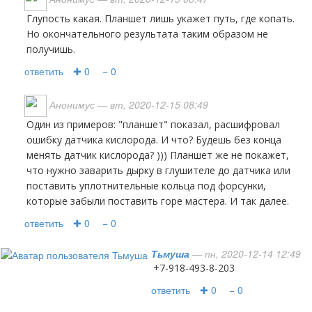
Глупость какая. Планшет лишь укажет путь, где копать.
Но окончательного результата таким образом не
получишь.
ответить
✚ 0
− 0
Анонимус
— вт, 2020-12-15 08:49
Один из примеров: "планшет" показал, расшифровал
ошибку датчика кислорода. И что? Будешь без конца
менять датчик кислорода? ))) Планшет же не покажет,
что нужно заварить дырку в глушителе до датчика или
поставить уплотнительные кольца под форсунки,
которые забыли поставить горе мастера. И так далее.
ответить
✚ 0
− 0
Тьмуша
— пн, 2020-12-14 12:49
+7-918-493-8-203
ответить
✚ 0
− 0