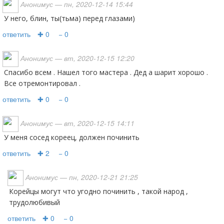
Анонимус
— пн, 2020-12-14 15:44
У него, блин, ты(тьма) перед глазами)
ответить
✚ 0
− 0
Анонимус
— вт, 2020-12-15 12:20
Спасибо всем . Нашел того мастера . Дед а шарит хорошо .
Все отремонтировал .
ответить
✚ 0
− 0
Анонимус
— вт, 2020-12-15 14:11
У меня сосед кореец, должен починить
ответить
✚ 2
− 0
Анонимус
— пн, 2020-12-21 21:25
Корейцы могут что угодно починить , такой народ ,
трудолюбивый
ответить
✚ 0
− 0