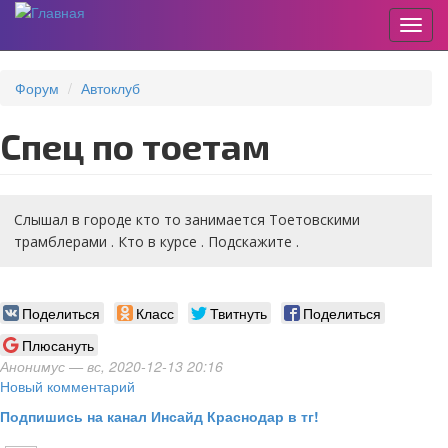
Пере
Перейти
к
Форум
Автоклуб
основному
содержанию
Спец по тоетам
Слышал в городе кто то занимается Тоетовскими
трамблерами . Кто в курсе . Подскажите .
Поделиться
Класс
Твитнуть
Поделиться
Плюсануть
Анонимус
— вс, 2020-12-13 20:16
Новый комментарий
Подпишись на канал Инсайд Краснодар в тг!