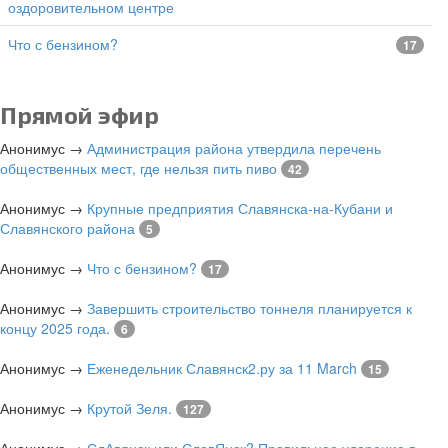
оздоровительном центре
Что с бензином?
17
Прямой эфир
Анонимус
→
Администрация района утвердила перечень
общественных мест, где нельзя пить пиво
42
Анонимус
→
Крупные предприятия Славянска-на-Кубани и
Славянского района
5
Анонимус
→
Что с бензином?
17
Анонимус
→
Завершить строительство тоннеля планируется к
концу 2025 года.
6
Анонимус
→
Еженедельник Славянск2.ру за 11 March
15
Анонимус
→
Крутой Зеля.
127