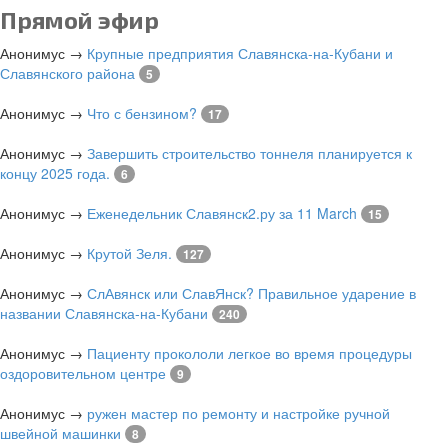
Прямой эфир
Анонимус
→
Крупные предприятия Славянска-на-Кубани и
Славянского района
5
Анонимус
→
Что с бензином?
17
Анонимус
→
Завершить строительство тоннеля планируется к
концу 2025 года.
6
Анонимус
→
Еженедельник Славянск2.ру за 11 March
15
Анонимус
→
Крутой Зеля.
127
Анонимус
→
СлАвянск или СлавЯнск? Правильное ударение в
названии Славянска-на-Кубани
240
Анонимус
→
Пациенту прокололи легкое во время процедуры
оздоровительном центре
9
Анонимус
→
ружен мастер по ремонту и настройке ручной
швейной машинки
8