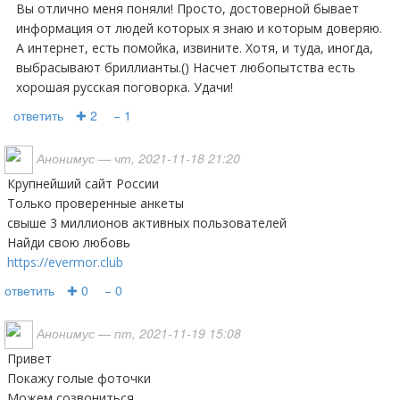
Вы отлично меня поняли! Просто, достоверной бывает
информация от людей которых я знаю и которым доверяю.
А интернет, есть помойка, извините. Хотя, и туда, иногда,
выбрасывают бриллианты.() Насчет любопытства есть
хорошая русская поговорка. Удачи!
ответить
✚ 2
− 1
Анонимус
— чт, 2021-11-18 21:20
Крупнейший сайт России
Только проверенные анкеты
свыше 3 миллионов активных пользователей
Найди свою любовь
https://evermor.club
ответить
✚ 0
− 0
Анонимус
— пт, 2021-11-19 15:08
Привет
Покажу голые фоточки
Можем созвониться