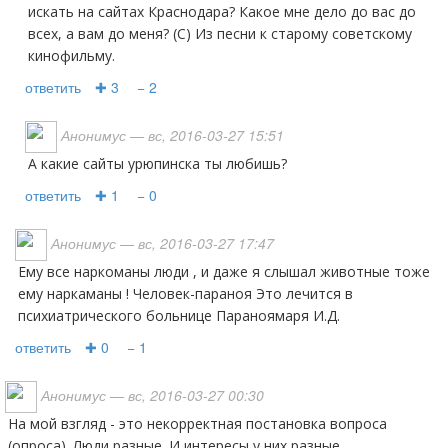
искать на сайтах Краснодара? Какое мне дело до вас до
всех, а вам до меня? (С) Из песни к старому советскому
кинофильму.
ответить
✚ 3
− 2
Анонимус
— вс, 2016-03-27 15:51
а какие сайты урюпинска ты любишь?
ответить
✚ 1
− 0
Анонимус
— вс, 2016-03-27 17:47
Ему все наркоманы люди , и даже я слышал животные тоже
ему наркаманы ! Человек-параноя Это лечится в
психиатрического больнице Параноямаря И.Д.
ответить
✚ 0
− 1
Анонимус
— вс, 2016-03-27 00:30
На мой взгляд - это некорректная постановка вопроса
(опроса). Люди разные. И интересы у них разные.