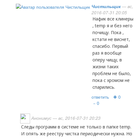
Чистильщик
— вс,
2016-07-31 20:05
нафик все клинеры
, temp я и без него
почищу. Пока ,
кстати не виснет,
спасибо. Первый
раз я вообще
оперу чищу, в
жизни таких
проблем не было,
пока с хромом не
спарились.
ответить
✚ 0
− 0
Анонимус
— вс, 2016-07-31 20:23
Следы программ в системе не только в папке temp.
И опять же реестру чистка периодически нужна. Но