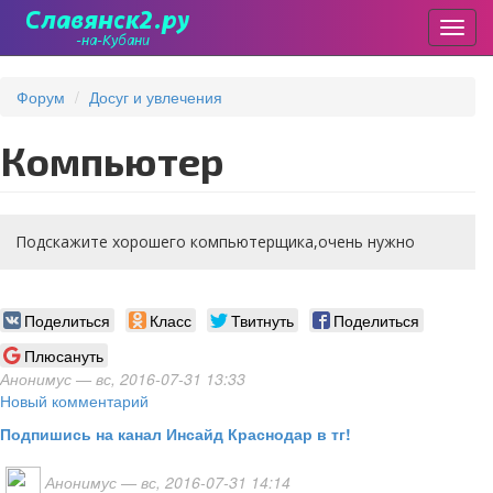
Пере
Перейти
к
Форум
Досуг и увлечения
основному
содержанию
Компьютер
Подскажите хорошего компьютерщика,очень нужно
Поделиться
Класс
Твитнуть
Поделиться
Плюсануть
Анонимус
— вс, 2016-07-31 13:33
Новый комментарий
Подпишись на канал Инсайд Краснодар в тг!
Анонимус
— вс, 2016-07-31 14:14