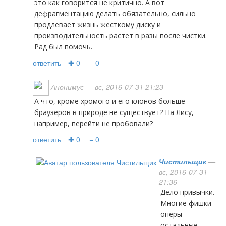
это как говорится не критично. А вот
дефрагментацию делать обязательно, сильно
продлевает жизнь жесткому диску и
производительность растет в разы после чистки.
Рад был помочь.
ответить
✚ 0
− 0
Анонимус
— вс, 2016-07-31 21:23
А что, кроме хромого и его клонов больше
браузеров в природе не существует? На Лису,
например, перейти не пробовали?
ответить
✚ 0
− 0
Чистильщик
—
вс, 2016-07-31
21:36
дело привычки.
Многие фишки
оперы
остальные