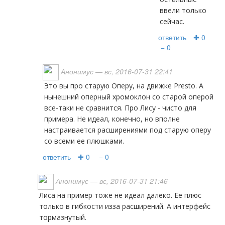
ввели только
сейчас.
ответить
✚ 0
− 0
Анонимус
— вс, 2016-07-31 22:41
Это вы про старую Оперу, на движке Presto. А
нынешний оперный хромоклон со старой оперой
все-таки не сравнится. Про Лису - чисто для
примера. Не идеал, конечно, но вполне
настраивается расширениями под старую оперу
со всеми ее плюшками.
ответить
✚ 0
− 0
Анонимус
— вс, 2016-07-31 21:46
Лиса на пример тоже не идеал далеко. Ее плюс
только в гибкости изза расширений. А интерфейс
тормазнутый.