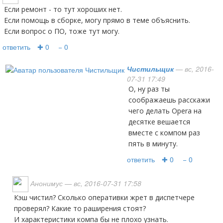
Если ремонт - то тут хороших нет.
Если помощь в сборке, могу прямо в теме объяснить.
Если вопрос о ПО, тоже тут могу.
ответить
✚ 0
− 0
Чистильщик
— вс, 2016-
07-31 17:49
О, ну раз ты
соображаешь расскажи
чего делать Opera на
десятке вешается
вместе с компом раз
пять в минуту.
ответить
✚ 0
− 0
Анонимус
— вс, 2016-07-31 17:58
Кэш чистил? Сколько оперативки жрет в диспетчере
проверял? Какие то раширения стоят?
И характеристики компа бы не плохо узнать.