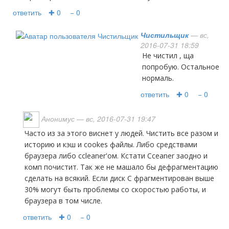
ответить
✚ 0
− 0
Чистильщик
— вс,
2016-07-31 18:59
не чистил , ща
попробую. Остальное
нормаль.
ответить
✚ 0
− 0
Анонимус
— вс, 2016-07-31 19:47
Часто из за этого виснет у людей. Чистить все разом и
историю и кэш и cookes файлы. Либо средствами
браузера либо ссleaner'ом. Кстати Cceaner заодно и
комп почистит. Так же не машало бы дефрагментацию
сделать на всякий. Если диск С фрагментирован выше
30% могут быть проблемы со скоростью работы, и
браузера в том числе.
ответить
✚ 0
− 0