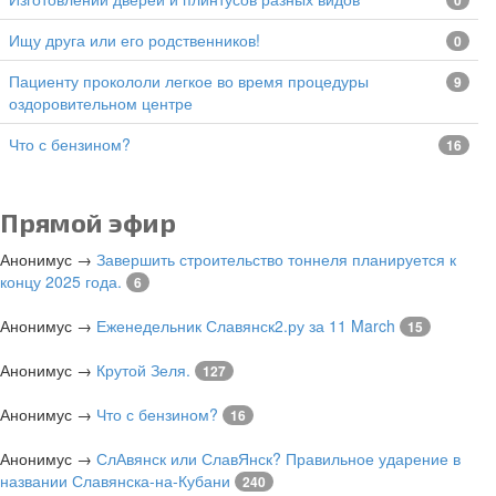
0
Ищу друга или его родственников!
0
Пациенту прокололи легкое во время процедуры
9
оздоровительном центре
Что с бензином?
16
Прямой эфир
Анонимус
→
Завершить строительство тоннеля планируется к
концу 2025 года.
6
Анонимус
→
Еженедельник Славянск2.ру за 11 March
15
Анонимус
→
Крутой Зеля.
127
Анонимус
→
Что с бензином?
16
Анонимус
→
СлАвянск или СлавЯнск? Правильное ударение в
названии Славянска-на-Кубани
240