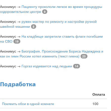
Анонимус
→
Пациенту прокололи легкое во время процедуры
оздоровительном центре
9
Анонимус
→
ружен мастер по ремонту и настройке ручной
швейной машинки
8
Анонимус
→
На кладбище запретили ставить флаги погибшим
на СВО
19
Анонимус
→
Биография. Происхождение Бориса Надеждина и
как он гимн России хотел изменить (текст гимна)
25
Анонимус
→
Горгаз издевается над людьми
14
Подработка
Оплата
Поклеить обои в одной комнате
100