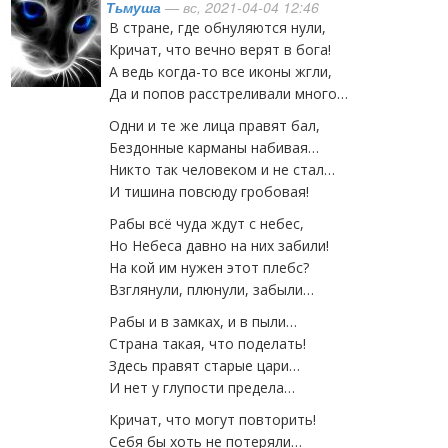
Тьмуша
— вс, 2021-04-04 12:46
В стране, где обнуляются нули,
Кричат, что вечно верят в бога!
А ведь когда-то все иконы жгли,
Да и попов расстреливали много…
Одни и те же лица правят бал,
Бездонные карманы набивая…
Никто так человеком и не стал…
И тишина повсюду гробовая!
Рабы всё чуда ждут с небес,
Но Небеса давно на них забили!
На кой им нужен этот плебс?
Взглянули, плюнули, забыли…
Рабы и в замках, и в пыли…
Страна такая, что поделать!
Здесь правят старые цари…
И нет у глупости предела…
Кричат, что могут повторить!
Себя бы хоть не потеряли…