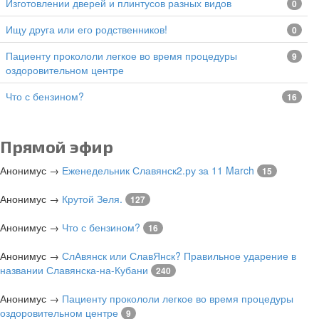
изготовлении дверей и плинтусов разных видов
0
Ищу друга или его родственников!
0
Пациенту прокололи легкое во время процедуры
9
оздоровительном центре
Что с бензином?
16
Прямой эфир
Анонимус
→
Еженедельник Славянск2.ру за 11 March
15
Анонимус
→
Крутой Зеля.
127
Анонимус
→
Что с бензином?
16
Анонимус
→
СлАвянск или СлавЯнск? Правильное ударение в
названии Славянска-на-Кубани
240
Анонимус
→
Пациенту прокололи легкое во время процедуры
оздоровительном центре
9