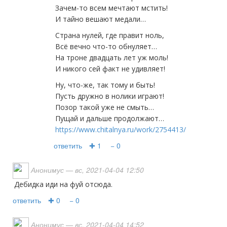
Зачем-то всем мечтают мстить!
И тайно вешают медали…
Страна нулей, где правит ноль,
Всё вечно что-то обнуляет…
На троне двадцать лет уж моль!
И никого сей факт не удивляет!
Ну, что-же, так тому и быть!
Пусть дружно в нолики играют!
Позор такой уже не смыть…
Пущай и дальше продолжают…
https://www.chitalnya.ru/work/2754413/
ответить
✚ 1
− 0
Анонимус
— вс, 2021-04-04 12:50
Дебидка иди на фуй отсюда.
ответить
✚ 0
− 0
Анонимус
— вс, 2021-04-04 14:52