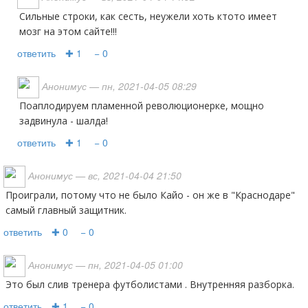
Сильные строки, как сесть, неужели хоть ктото имеет
мозг на этом сайте!!!
ответить
✚ 1
− 0
Анонимус
— пн, 2021-04-05 08:29
Поаплодируем пламенной революционерке, мощно
задвинула - шалда!
ответить
✚ 1
− 0
Анонимус
— вс, 2021-04-04 21:50
Проиграли, потому что не было Кайо - он же в "Краснодаре"
самый главный защитник.
ответить
✚ 0
− 0
Анонимус
— пн, 2021-04-05 01:00
Это был слив тренера футболистами . Внутренняя разборка.
ответить
✚ 1
− 0