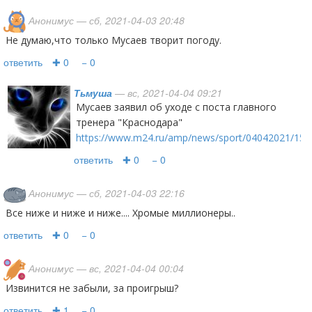
Анонимус
— сб, 2021-04-03 20:48
Не думаю,что только Мусаев творит погоду.
ответить
✚ 0
− 0
Тьмуша
— вс, 2021-04-04 09:21
Мусаев заявил об уходе с поста главного
тренера "Краснодара"
https://www.m24.ru/amp/news/sport/04042021/159
ответить
✚ 0
− 0
Анонимус
— сб, 2021-04-03 22:16
Все ниже и ниже и ниже.... Хромые миллионеры..
ответить
✚ 0
− 0
Анонимус
— вс, 2021-04-04 00:04
Извинится не забыли, за проигрыш?
ответить
✚ 1
− 0