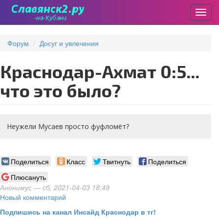
Пере
Перейти
к
Форум
Досуг и увлечения
основному
содержанию
Краснодар-Ахмат 0:5...
что это было?
Неужели Мусаев просто фуфломёт?
Поделиться
Класс
Твитнуть
Поделиться
Плюсануть
Анонимус
— сб, 2021-04-03 18:49
Новый комментарий
Подпишись на канал Инсайд Краснодар в тг!