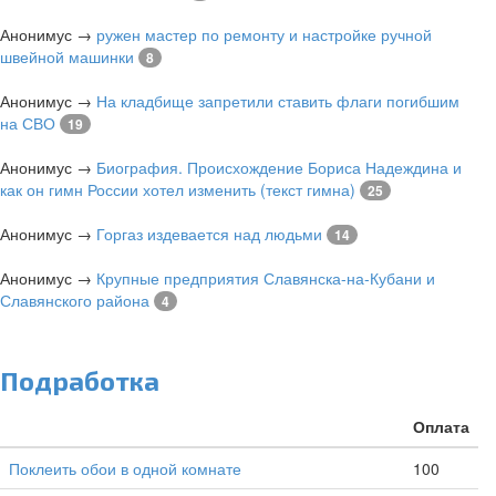
Анонимус
→
ружен мастер по ремонту и настройке ручной
швейной машинки
8
Анонимус
→
На кладбище запретили ставить флаги погибшим
на СВО
19
Анонимус
→
Биография. Происхождение Бориса Надеждина и
как он гимн России хотел изменить (текст гимна)
25
Анонимус
→
Горгаз издевается над людьми
14
Анонимус
→
Крупные предприятия Славянска-на-Кубани и
Славянского района
4
Подработка
Оплата
Поклеить обои в одной комнате
100