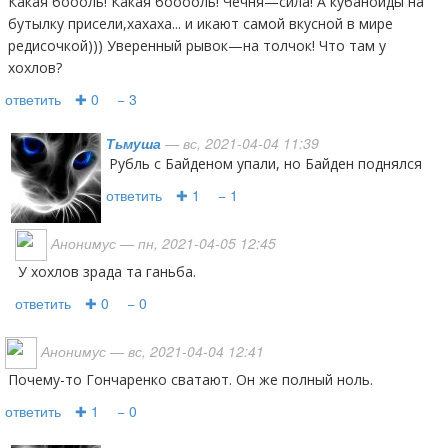
Какая боооль! Какая бооооль! Чечня—сила! А кубаноиды на
бутылку присели,хахаха... и икают самой вкусной в мире
редисочкой))) Уверенный рывок—на толчок! Что там у
хохлов?
ответить
✚ 0
− 3
Тьмуша
— вс, 2021-04-04 11:39
Рубль с Байденом упали, но Байден поднялся
ответить
✚ 1
− 1
Анонимус
— пн, 2021-04-05 12:45
У хохлов зрада та ганьба.
ответить
✚ 0
− 0
Анонимус
— вс, 2021-04-04 12:41
Почему-то Гончаренко сватают. Он же полный ноль.
ответить
✚ 1
− 0