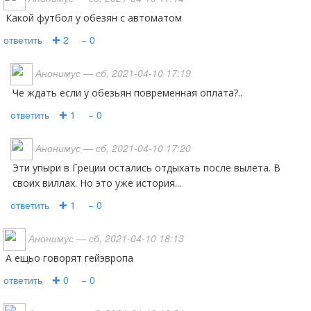
какой футбол у обезян с автоматом
ответить
✚ 2
− 0
Анонимус
— сб, 2021-04-10 17:19
Че ждать если у обезьян повременная оплата?..
ответить
✚ 1
− 0
Анонимус
— сб, 2021-04-10 17:20
Эти упыри в Греции остались отдыхать после вылета. В
своих виллах. Но это уже история...
ответить
✚ 1
− 0
Анонимус
— сб, 2021-04-10 18:13
а ещьо говорят гейэвропа
ответить
✚ 0
− 0