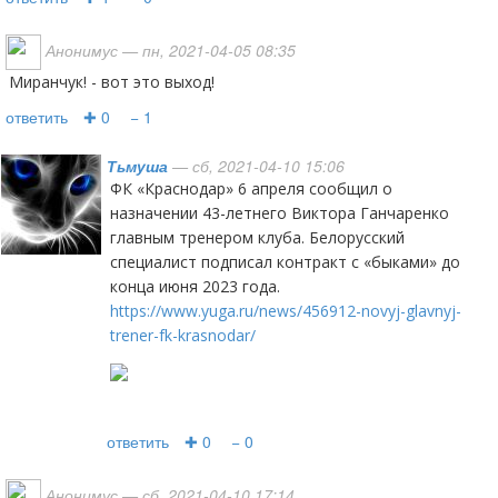
Анонимус
— пн, 2021-04-05 08:35
Миранчук! - вот это выход!
ответить
✚ 0
− 1
Тьмуша
— сб, 2021-04-10 15:06
ФК «Краснодар» 6 апреля сообщил о
назначении 43-летнего Виктора Ганчаренко
главным тренером клуба. Белорусский
специалист подписал контракт с «быками» до
конца июня 2023 года.
https://www.yuga.ru/news/456912-novyj-glavnyj-
trener-fk-krasnodar/
ответить
✚ 0
− 0
Анонимус
— сб, 2021-04-10 17:14