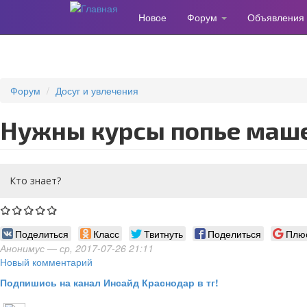
Новое
Форум
Объявления
Перейти
к
основному
содержанию
Форум
Досуг и увлечения
Нужны курсы попье маш
Кто знает?
Поделиться
Класс
Твитнуть
Поделиться
Плю
Анонимус
— ср, 2017-07-26 21:11
Новый комментарий
Подпишись на канал Инсайд Краснодар в тг!