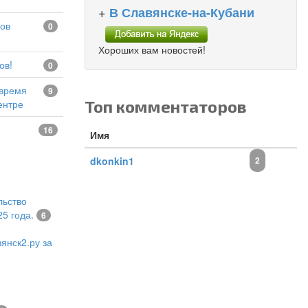
+
В Славянске-на-Кубани
0
Хороших вам новостей!
ов!
0
9
Топ комментаторов
ентре
16
Имя
dkonkin1
2
льство
5 года.
6
янск2.ру за