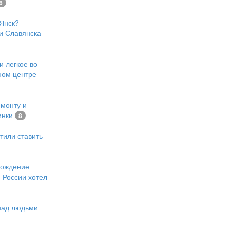
6
Янск?
и Славянска-
и легкое во
ном центре
емонту и
инки
8
тили ставить
хождение
 России хотел
 над людьми