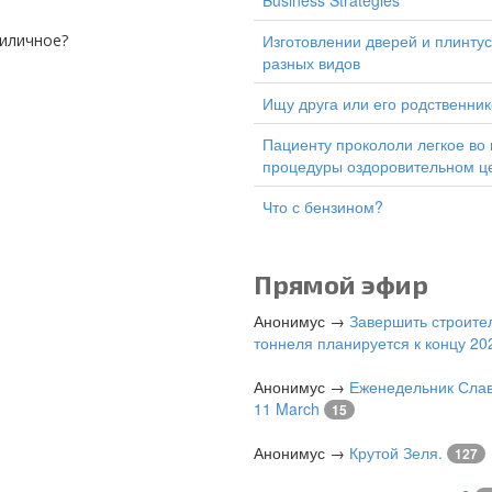
Business Strategies
риличное?
изготовлении дверей и плинтусов
разных видов
Ищу друга или его родственник
Пациенту прокололи легкое во время
процедуры оздоровительном ц
Что с бензином?
Прямой эфир
Анонимус
→
Завершить строите
тоннеля планируется к концу 202
Анонимус
→
Еженедельник Слав
11 March
15
Анонимус
→
Крутой Зеля.
127