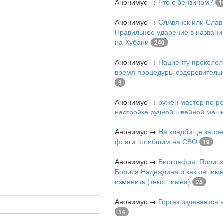
Анонимус
→
Что с бензином?
1
Анонимус
→
СлАвянск или Слав
Правильное ударение в названи
на-Кубани
240
Анонимус
→
Пациенту проколол
время процедуры оздоровитель
9
Анонимус
→
ружен мастер по р
настройке ручной швейной маш
Анонимус
→
На кладбище запре
флаги погибшим на СВО
19
Анонимус
→
Биография. Проис
Бориса Надеждина и как он гимн
изменить (текст гимна)
25
Анонимус
→
Горгаз издевается
14