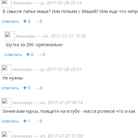
Анонимус
— ср, 2017-07-26 22:14
В смысле папье-маше? Или попьем с Машей? Или еще что неп
ответить
✚ 4
− 0
Анонимус
— чт, 2017-07-27 15:32
шутка за 200. оригинально
ответить
✚ 0
− 0
Анонимус
— ср, 2017-07-26 23:51
Не нужны
ответить
✚ 0
− 0
Анонимус
— чт, 2017-07-27 00:16
зачем вам курсы, поищите на ютубе - масса роликов что и как
ответить
✚ 1
− 0
Анонимус
— чт, 2017-07-27 07:59