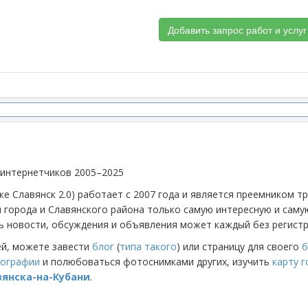
Добавить запрос работ и услуг
 интернетчиков 2005–2025
же Славянск 2.0) работает с 2007 года и является преемником 
й города и Славянского района только самую интересную и са
 новости, обсуждения и объявления может каждый без регистр
ей, можете завести
блог
(
типа такого
) или страницу для своего
б
ографии
и полюбоваться фотоснимками других, изучить
карту 
вянска-на-Кубани
.