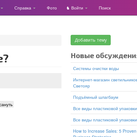
Справка
Фото
♞ Войти
Поиск
Добавить тему
Новые обсуждени
е?
Системы очистки воды
Интернет-магазин светильников
Светояр
подъёмный шлагбаум
сануть
все виды пластиковой упаковки
все виды пластиковой упаковки
How to Increase Sales: 5 Proven