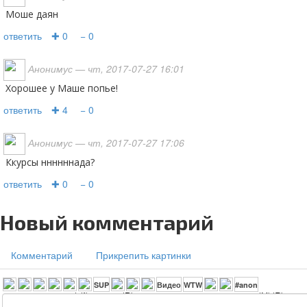
моше даян
ответить
✚ 0
− 0
Анонимус
— чт, 2017-07-27 16:01
Хорошее у Маше попье!
ответить
✚ 4
− 0
Анонимус
— чт, 2017-07-27 17:06
Ккурсы ннннннада?
ответить
✚ 0
− 0
Новый комментарий
Комментарий
Прикрепить картинки