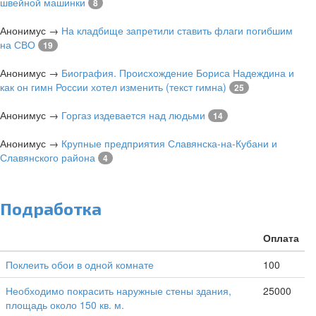
швейной машинки
8
Анонимус
→
На кладбище запретили ставить флаги погибшим
на СВО
19
Анонимус
→
Биография. Происхождение Бориса Надеждина и
как он гимн России хотел изменить (текст гимна)
25
Анонимус
→
Горгаз издевается над людьми
14
Анонимус
→
Крупные предприятия Славянска-на-Кубани и
Славянского района
4
Подработка
Оплата
Поклеить обои в одной комнате
100
Необходимо покрасить наружные стены здания,
25000
площадь около 150 кв. м.