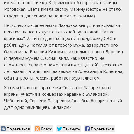
имела отношение к ДК Приморско-Ахтарска и станицы
Роговская. Света имела сестру Марину (сестры не стало,
страдала давлением на почве алкоголизма).
Несколько месяцев назад Лазарева выпустила новый хит
в жанре шансон – дуэт с Татьяной Булановой "За нас
красивых". Активно дает концерты в поддержку СВО и
ребят. Дочь Наталия от второго мужа, авторитетного
бизнесмена Валерия Кузьмина из подмосковных Бронниц
(с первым мужем С. Осиашвили, как известно, не
сложилось из-за его нежелания иметь детей). Несколько
лет назад Наталия вышла замуж за Александра Колегина,
оба патриоты России, работает журналистом.
Хотели бы вы возвращения Светланы Лазаревой на
экраны, участия в концертах наравне с Булановой,
Чеботиной, Сергеем Лазаревым (вот был бы прикольный
дуэт однофамильцев), Биланом?
Поделиться
Класс
Твитнуть
Поделиться