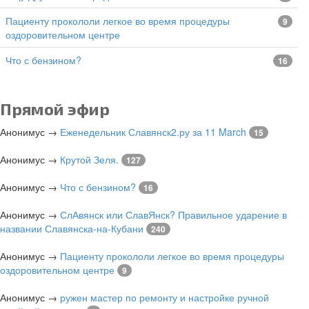
Пациенту прокололи легкое во время процедуры
9
оздоровительном центре
Что с бензином?
16
Прямой эфир
Анонимус
→
Еженедельник Славянск2.ру за 11 March
15
Анонимус
→
Крутой Зеля.
127
Анонимус
→
Что с бензином?
16
Анонимус
→
СлАвянск или СлавЯнск? Правильное ударение в
названии Славянска-на-Кубани
240
Анонимус
→
Пациенту прокололи легкое во время процедуры
оздоровительном центре
9
Анонимус
→
ружен мастер по ремонту и настройке ручной