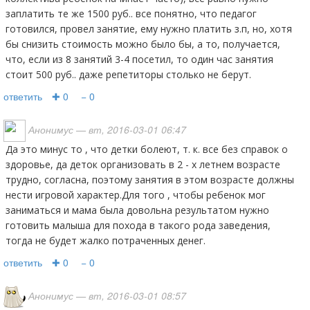
заплатить те же 1500 руб.. все понятно, что педагог
готовился, провел занятие, ему нужно платить з.п, но, хотя
бы снизить стоимость можно было бы, а то, получается,
что, если из 8 занятий 3-4 посетил, то один час занятия
стоит 500 руб.. даже репетиторы столько не берут.
ответить
✚ 0
− 0
Анонимус
— вт, 2016-03-01 06:47
Да это минус то , что детки болеют, т. к. все без справок о
здоровье, да деток организовать в 2 - х летнем возрасте
трудно, согласна, поэтому занятия в этом возрасте должны
нести игровой характер.Для того , чтобы ребенок мог
заниматься и мама была довольна результатом нужно
готовить малыша для похода в такого рода заведения,
тогда не будет жалко потраченных денег.
ответить
✚ 0
− 0
Анонимус
— вт, 2016-03-01 08:57