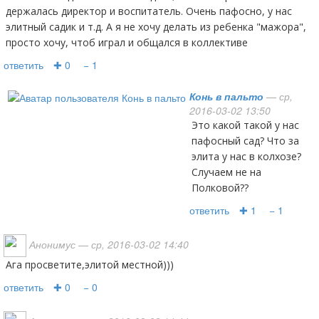
держалась директор и воспитатель. Очень пафосно, у нас
элитный садик и т.д. А я не хочу делать из ребенка "мажора",
просто хочу, чтоб играл и общался в коллективе
ответить
✚ 0
− 1
Конь в пальто
— ср,
2016-03-02 13:50
Это какой такой у нас
пафосный сад? Что за
элита у нас в колхозе?
Случаем не на
Полковой??
ответить
✚ 1
− 1
Анонимус
— ср, 2016-03-02 14:40
ага просветите,элитой местной)))
ответить
✚ 0
− 0