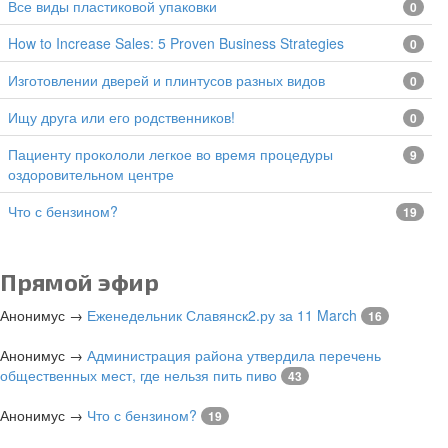
все виды пластиковой упаковки
0
How to Increase Sales: 5 Proven Business Strategies
0
изготовлении дверей и плинтусов разных видов
0
Ищу друга или его родственников!
0
Пациенту прокололи легкое во время процедуры
9
оздоровительном центре
Что с бензином?
19
Прямой эфир
Анонимус
→
Еженедельник Славянск2.ру за 11 March
16
Анонимус
→
Администрация района утвердила перечень
общественных мест, где нельзя пить пиво
43
Анонимус
→
Что с бензином?
19