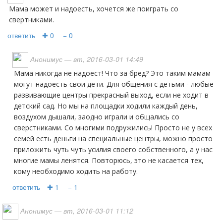
Мама может и надоесть, хочется же поиграть со
свертниками.
ответить
✚ 0
− 0
Анонимус
— вт, 2016-03-01 14:49
Мама никогда не надоест! Что за бред? Это таким мамам
могут надоесть свои дети. Для общения с детьми - любые
развивающие центры прекрасный выход, если не ходит в
детский сад. Но мы на площадки ходили каждый день,
воздухом дышали, заодно играли и общались со
сверстниками. Со многими подружились! Просто не у всех
семей есть деньги на специальные центры, можно просто
приложить чуть чуть усилия своего собственного, а у нас
многие мамы ленятся. Повторюсь, это не касается тех,
кому необходимо ходить на работу.
ответить
✚ 1
− 1
Анонимус
— вт, 2016-03-01 11:12