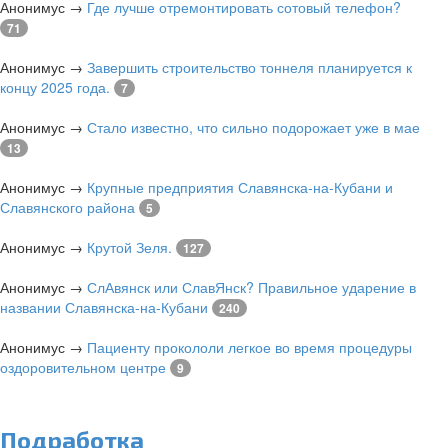
Анонимус
→
Где лучше отремонтировать сотовый телефон?
71
Анонимус
→
Завершить строительство тоннеля планируется к
концу 2025 года.
7
Анонимус
→
Стало известно, что сильно подорожает уже в мае
13
Анонимус
→
Крупные предприятия Славянска-на-Кубани и
Славянского района
5
Анонимус
→
Крутой Зеля.
127
Анонимус
→
СлАвянск или СлавЯнск? Правильное ударение в
названии Славянска-на-Кубани
240
Анонимус
→
Пациенту прокололи легкое во время процедуры
оздоровительном центре
9
Подработка