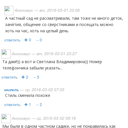
Анонимус
— вт, 2016-03-01 23:06
А частный сад не рассматривали, там тоже не много деток,
занятия, общение со сверстниками и посещать можно
хоть на час, хоть на целый день.
ответить
✚ 0
− 0
Анонимус
— вт, 2016-03-01 23:27
Та дам!!)) а вот и Светлана Владимировна)) Номер
телефончика забыли указать...
ответить
✚ 2
− 3
мигель
— ср, 2016-03-02 07:33
Стиль сменила похоже
ответить
✚ 1
− 2
Анонимус
— ср, 2016-03-02 09:19
Мы были в одном частном садике, но не понравилась как