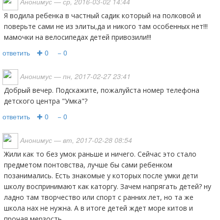
Анонимус
— ср, 2016-03-02 14:44
я водила ребенка в частный садик который на полковой и
поверьте сами не из элиты,да и никого там особенных нет!!!
мамочки на велосипедах детей привозили!!!
ответить
✚ 0
− 0
Анонимус
— пн, 2017-02-27 23:41
Добрый вечер. Подскажите, пожалуйста номер телефона
детского центра "Умка"?
ответить
✚ 0
− 0
Анонимус
— вт, 2017-02-28 08:54
жили как то без умок раньше и ничего. Сейчас это стало
предметом понтовства, лучше бы сами ребенком
позанимались. Есть знакомые у которых после умки дети
школу воспринимают как каторгу. Зачем напрягать детей? ну
ладно там творчество или спорт с ранних лет, но та же
школа нах не нужна. А в итоге детей ждет море китов и
прочая мерзость.