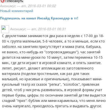
Плюсануть
Анонимус
— вт, 2016-03-01 00:02
Новый комментарий
Подпишись на канал Инсайд Краснодар в тг!
Анонимус
— вт, 2016-03-01 06:31
с двухлетними занимаются два раза в неделю с 17-00 до 18-
00 ч. группа маленькая, 5-6 человек, а то и меньше, если кто
заболел. на занятиях присутствует и мама (папа, бабушка,
не важно, кто-нибудь из "сопровождающих"). час занятий
делится на мини-уроки по 10 минут, затем переменка 10-15
мин., где дети играют в игровой комнате, и опять занятие.
лепят, рисуют, делают аппликации из заготовленного
материала (поделки простенькие, как раз для таких
малышей, но красивые и оригинальные), показывают мини-
кукольный театр из сказок "репка", "колобок", привлекая
детей, чтоб у них речь развивалась, в игровой формы учат
первые буквы, цифры. по окончании занятий детям выдается
сладкий "приз": бублик или мини-карамелька, что меня лично
очень напрягало, приходилось прятать и выдавать другое.