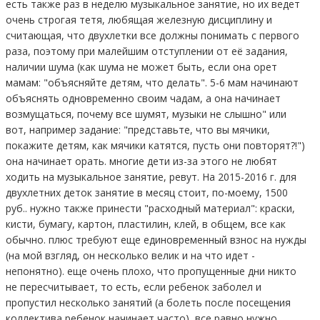
есть также раз в неделю музыкальное занятие, но их ведет
очень строгая тетя, любящая железную дисциплину и
считающая, что двухлетки все должны понимать с первого
раза, поэтому при малейшим отступлении от её задания,
наличии шума (как шума не может быть, если она орет
мамам: "объясняйте детям, что делать". 5-6 мам начинают
объяснять одновременно своим чадам, а она начинает
возмущаться, почему все шумят, музыки не слышно" или
вот, например задание: "представьте, что вы мячики,
покажите детям, как мячики катятся, пусть они повторят?!")
она начинает орать. многие дети из-за этого не любят
ходить на музыкальное занятие, ревут. На 2015-2016 г. для
двухлетних деток занятие в месяц стоит, по-моему, 1500
руб.. нужно также принести "расходный материал": краски,
кисти, бумагу, картон, пластилин, клей, в общем, все как
обычно. плюс требуют еще единовременный взнос на нужды
(на мой взгляд, он несколько велик и на что идет -
непонятно). еще очень плохо, что пропущенные дни никто
не пересчитывает, то есть, если ребенок заболел и
пропустил несколько занятий (а болеть после посещения
коллектива ребенок начинает часто), все равно нужно