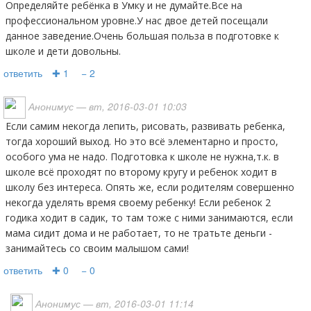
Определяйте ребёнка в Умку и не думайте.Все на
профессиональном уровне.У нас двое детей посещали
данное заведение.Очень большая польза в подготовке к
школе и дети довольны.
ответить
✚ 1
− 2
Анонимус
— вт, 2016-03-01 10:03
Если самим некогда лепить, рисовать, развивать ребенка,
тогда хороший выход. Но это всё элементарно и просто,
особого ума не надо. Подготовка к школе не нужна,т.к. в
школе всё проходят по второму кругу и ребенок ходит в
школу без интереса. Опять же, если родителям совершенно
некогда уделять время своему ребенку! Если ребенок 2
годика ходит в садик, то там тоже с ними занимаются, если
мама сидит дома и не работает, то не тратьте деньги -
занимайтесь со своим малышом сами!
ответить
✚ 0
− 0
Анонимус
— вт, 2016-03-01 11:14