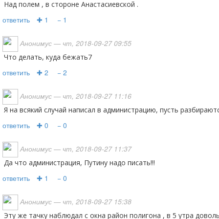
Над полем , в стороне Анастасиевской .
ответить
✚ 1
− 1
Анонимус
— чт, 2018-09-27 09:55
Что делать, куда бежать7
ответить
✚ 2
− 2
Анонимус
— чт, 2018-09-27 11:16
Я на всякий случай написал в администрацию, пусть разбирают
ответить
✚ 0
− 0
Анонимус
— чт, 2018-09-27 11:37
Да что администрация, Путину надо писать!!!
ответить
✚ 1
− 0
Анонимус
— чт, 2018-09-27 15:38
Эту же тачку наблюдал с окна район полигона , в 5 утра довольно отчётливо такой же