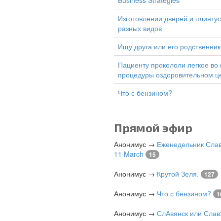
Business Strategies
изготовлении дверей и плинтусов
разных видов
Ищу друга или его родственник
Пациенту прокололи легкое во время
процедуры оздоровительном ц
Что с бензином?
Прямой эфир
Анонимус
→
Еженедельник Слав
11 March
15
Анонимус
→
Крутой Зеля.
127
Анонимус
→
Что с бензином?
1
Анонимус
→
СлАвянск или Слав