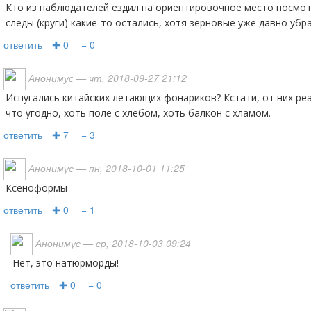
Кто из наблюдателей ездил на ориентировочное место посмотреть, может там на поле
следы (круги) какие-то остались, хотя зерновые уже давно убра
ответить
✚ 0
− 0
Анонимус
— чт, 2018-09-27 21:12
Испугались китайских летающих фонариков? Кстати, от них реально может загореться всё
что угодно, хоть поле с хлебом, хоть балкон с хламом.
ответить
✚ 7
− 3
Анонимус
— пн, 2018-10-01 11:25
ксеноформы
ответить
✚ 0
− 1
Анонимус
— ср, 2018-10-03 09:24
Нет, это натюрморды!
ответить
✚ 0
− 0