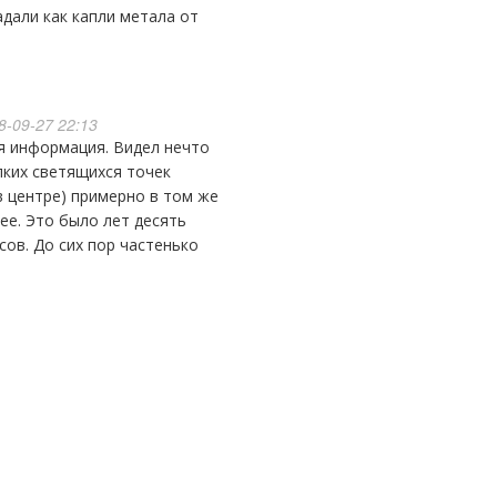
адали как капли метала от
-09-27 22:13
лких светящихся точек
в центре) примерно в том же
ее. Это было лет десять
сов. До сих пор частенько