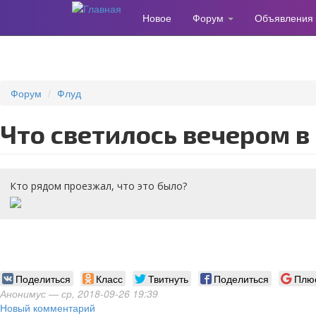
Новое
Форум
Объявления
Перейти
к
основному
содержанию
Форум
Флуд
Что светилось вечером в
Кто рядом проезжал, что это было?
Поделиться
Класс
Твитнуть
Поделиться
Плю
Анонимус
— ср, 2018-09-26 19:39
Новый комментарий