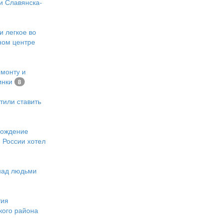
и Славянска-
и легкое во
ном центре
емонту и
инки
8
тили ставить
хождение
 России хотел
 над людьми
тия
кого района