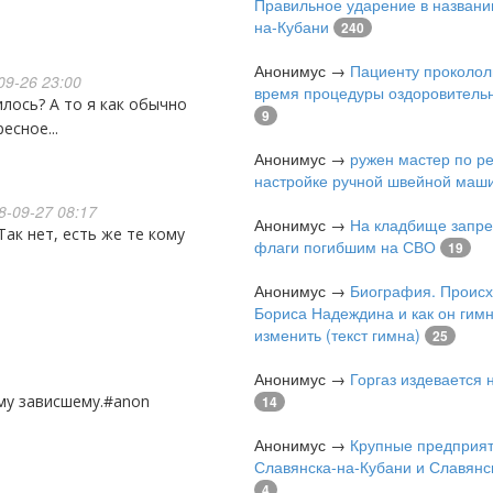
Правильное ударение в названи
на-Кубани
240
Анонимус
→
Пациенту проколол
09-26 23:00
время процедуры оздоровитель
9
есное...
Анонимус
→
ружен мастер по р
настройке ручной швейной маш
-09-27 08:17
Анонимус
→
На кладбище запре
флаги погибшим на СВО
19
Анонимус
→
Биография. Проис
Бориса Надеждина и как он гимн
изменить (текст гимна)
25
Анонимус
→
Горгаз издевается
ому зависшему.#anon
14
Анонимус
→
Крупные предприя
Славянска-на-Кубани и Славянс
4