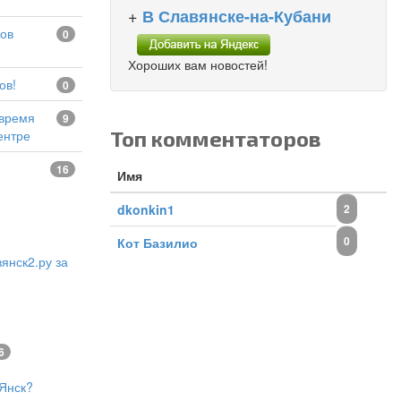
+
В Славянске-на-Кубани
0
Хороших вам новостей!
ов!
0
9
Топ комментаторов
ентре
16
Имя
dkonkin1
2
0
Кот Базилио
янск2.ру за
6
Янск?