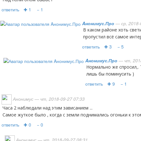
ответить
✚ 1
− 1
Aнонимус.Про
— ср, 2018-
В каком районе хоть светилось? А то я как обычно
пропустил всё самое интер
ответить
✚ 3
− 5
Aнонимус.Про
— чт, 2018
Нормально же спросил,. Так нет, есть же те кому
лишь бы поминусить )
ответить
✚ 9
− 1
Анонимус
— чт, 2018-09-27 07:33
Часа 2 наблюдали над этим зависанием ...
Самое жуткое было , когда с земли поднимались огоньки к эт
ответить
✚ 0
− 0
Анонимус
— чт, 2018-09-27 08:31