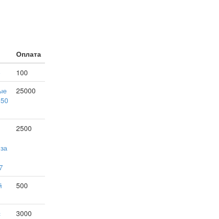
Оплата
е
100
ые
25000
150
2500
 за
7
й
500
с
3000