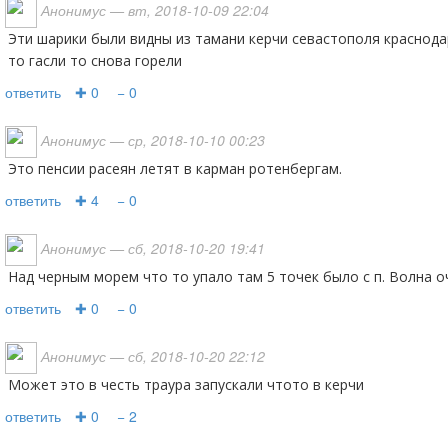
Анонимус
— вт, 2018-10-09 22:04
Эти шарики были видны из тамани керчи севастополя краснодара и много других городов
то гасли то снова горели
ответить
✚ 0
− 0
Анонимус
— ср, 2018-10-10 00:23
Это пенсии расеян летят в карман ротенбергам.
ответить
✚ 4
− 0
Анонимус
— сб, 2018-10-20 19:41
Над черным морем что то упало там 5 точек было с п. Волна 
ответить
✚ 0
− 0
Анонимус
— сб, 2018-10-20 22:12
Может это в честь траура запускали чтото в керчи
ответить
✚ 0
− 2