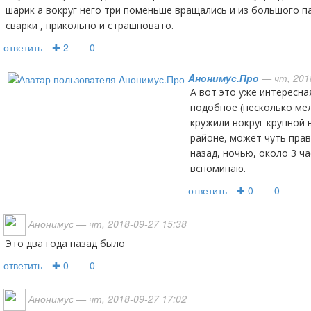
шарик а вокруг него три поменьше вращались и из большого п
сварки , прикольно и страшновато.
ответить
✚ 2
− 0
Aнонимус.Про
— чт, 2018
А вот это уже интересная информация. Видел нечто
подобное (несколько ме
кружили вокруг крупной 
районе, может чуть прав
назад, ночью, около 3 ча
вспоминаю.
ответить
✚ 0
− 0
Анонимус
— чт, 2018-09-27 15:38
Это два года назад было
ответить
✚ 0
− 0
Анонимус
— чт, 2018-09-27 17:02