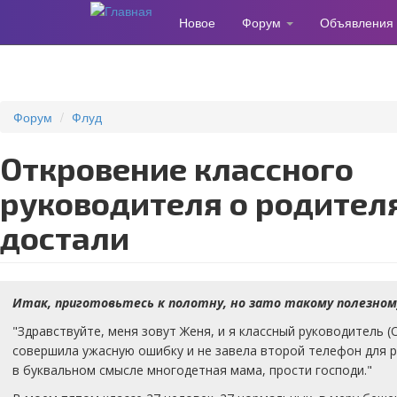
Новое
Форум
Объявления
Перейти
к
основному
содержанию
Форум
Флуд
Откровение классного
руководителя о родител
достали
Итак, приготовьтесь к полотну, но зато такому полезном
"Здравствуйте, меня зовут Женя, и я классный руководитель 
совершила ужасную ошибку и не завела второй телефон для р
в буквальном смысле многодетная мама, прости господи."