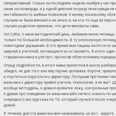
гиперактивный. Только за последнюю неделю ноября у нас пр
синяк на полморды, и у одной девочки посредством кувырков
нестабильность шейных позвонков. К моему локальному облег
случаев не была виновата ни лично я, ни кто-то еще из персо
случаях родители признали, что дети виноваты сами.
Но! Сабж: У меня методический день, любимая мною пятница, 
только по большой необходимости. В ту злополучную пятницу
новогодние украшения. В это время мои пацаны носятся по шк
завучей и учителей, пытающихся их остановить. В итоге один 
старшеклассника и улетает, прочесав лбом половину коридор
Опущу подробности, в итоге мама прилетела в школу разбира
обидел, не для того она ему перчик целовала. Короче, пришло
и спуститься поругаться к директору. Послушав претензии тип
мальчика к директору привел учитель технологии, а не вы?" (
вообще методдень, я дома в кроватке лежу, контрольные пров
я думаю про поведение ее мальчика (ибо нечего скакать по ш
очередного инструктажа по ТБ, который случился после очер
домой.
В течение дня эта мамочка мне названивала, но вот - верите, 