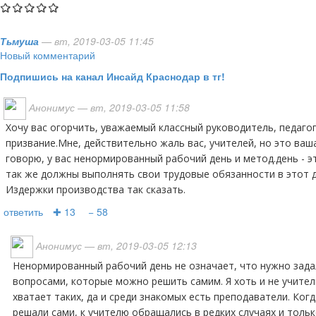
Тьмуша
— вт, 2019-03-05 11:45
Новый комментарий
Подпишись на канал Инсайд Краснодар в тг!
Анонимус
— вт, 2019-03-05 11:58
Хочу вас огорчить, уважаемый классный руководитель, педагог -не профессия, а
призвание.Мне, действительно жаль вас, учителей, но это ваша
говорю, у вас ненормированный рабочий день и метод.день - э
так же должны выполнять свои трудовые обязанности в этот де
Издержки производства так сказать.
ответить
✚ 13
− 58
Анонимус
— вт, 2019-03-05 12:13
Ненормированный рабочий день не означает, что нужно задалбливать учителя,
вопросами, которые можно решить самим. Я хоть и не учител
хватает таких, да и среди знакомых есть преподаватели. Когд
решали сами, к учителю обращались в редких случаях и тольк