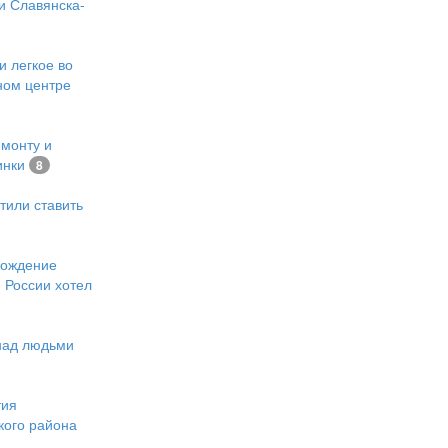
и Славянска-
и легкое во
ном центре
емонту и
инки
8
тили ставить
хождение
 России хотел
 над людьми
тия
кого района