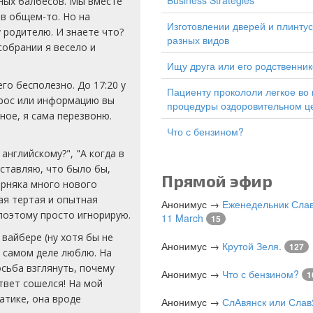
Business Strategies
еных балбесов. Мы вместе
 в общем-то. Но на
изготовлении дверей и плинтусов
у родителю. И знаете что?
разных видов
собрании я весело и
Ищу друга или его родственник
го бесполезно. До 17:20 у
Пациенту прокололи легкое во время
прос или информацию вы
процедуры оздоровительном ц
ное, я сама перезвоню.
Что с бензином?
 английскому?", "А когда в
дставляю, что было бы,
Прямой эфир
ерняка много нового
кая тертая и опытная
Анонимус
→
Еженедельник Слав
поэтому просто игнорирую.
11 March
15
 вайбере (ну хотя бы не
Анонимус
→
Крутой Зеля.
127
а самом деле люблю. На
сьба взглянуть, почему
Анонимус
→
Что с бензином?
1
твет сошелся! На мой
атике, она вроде
Анонимус
→
СлАвянск или Слав