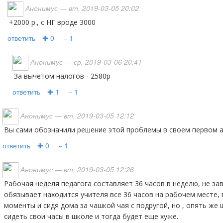
Анонимус
— вт, 2019-03-05 20:02
+2000 р., с НГ вроде 3000
ответить
✚ 0
− 1
Анонимус
— ср, 2019-03-06 20:41
за вычетом налогов - 2580р
ответить
✚ 1
− 1
Анонимус
— вт, 2019-03-05 12:12
Вы сами обозначили решение этой проблемы в своем первом 
ответить
✚ 0
− 1
Анонимус
— вт, 2019-03-05 12:26
Рабочая неделя педагога составляет 36 часов в неделю, не зависимо от ставки. Школа не
обязывает находится учителя все 36 часов на рабочем месте
моменты и сидя дома за чашкой чая с подругой, но , опять же
сидеть свои часы в школе и тогда будет еще хуже.