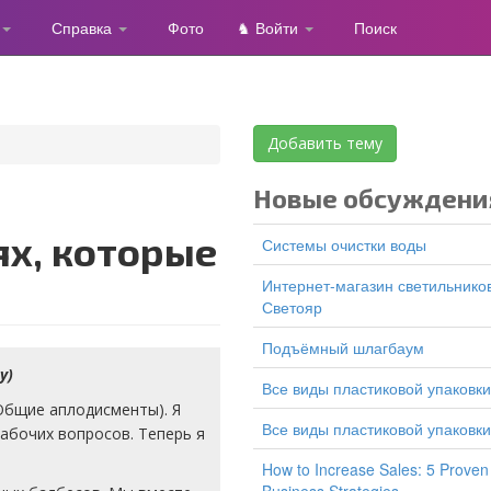
Справка
Фото
♞ Войти
Поиск
Добавить тему
Новые обсуждени
ях, которые
Системы очистки воды
Интернет-магазин светильников
Светояр
подъёмный шлагбаум
у)
все виды пластиковой упаковки
(Общие аплодисменты). Я
все виды пластиковой упаковки
абочих вопросов. Теперь я
How to Increase Sales: 5 Proven