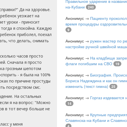
Правильное ударение в названи
на-Кубани
240
правки?" Да на здоровье.
 ребенок уезжает на
Анонимус
→
Пациенту проколол
ает уроки - приносит
время процедуры оздоровитель
 тогда я спокойна. Каждую
9
 ребенок приболел, поехал
ать, что делать, снимать
Анонимус
→
ружен мастер по р
настройке ручной швейной маш
сколько часов просто
Анонимус
→
На кладбище запре
лей. Сначала я просто
флаги погибшим на СВО
19
ужка грозным шепотом
оспорить - я была на 100%
Анонимус
→
Биография. Проис
Бориса Надеждина и как он гимн
роках по причине простуды
изменить (текст гимна)
25
ить посредством смс.
адение. На остальных
Анонимус
→
Горгаз издевается
 если я на вопрос: "Можно
14
ков в тот вечер больше не
Анонимус
→
Крупные предприя
Славянска-на-Кубани и Славянс
класс у меня
4