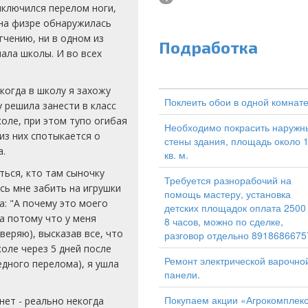
иключился перелом ноги,
 на физре обнаружилась
чению, ни в одном из
Подработка
нала школы. И во всех
когда в школу я захожу
Поклеить обои в одной комнат
 решила занести в класс
оле, при этом тупо огибая
Необходимо покрасить наружн
из них спотыкается о
стены здания, площадь около 
а.
кв. м.
ться, кто там сыночку
Требуется разнорабочий на
сь мне забить на игрушки
помощь мастеру, установка
а: "А почему это моего
детских площадок оплата 2500
Да потому что у меня
8 часов, можно по сделке,
еряю), высказав все, что
разговор отдельно 8918686675
коле через 5 дней после
Ремонт электрической варочно
едного перелома), я ушла
панели.
Покупаем акции «Агрокомплек
нет - реально некогда