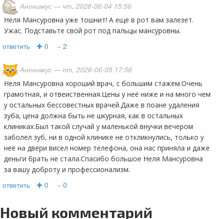
Анонимус
— чт, 2026-06-04 15:56
Неля Мансуровна уже тошнит! А еще в рот вам залезет.
Ужас. Подставьте свой рот под пальцы мансуровны.
ответить
✚ 0
− 2
Анонимус
— пт, 2026-06-05 17:56
Неля Мансуровна хороший врач, с большим стажем.Очень
грамотная, и отвеиственная.Цены у неё ниже и на много чем
у остальных бессовестных врачей.Даже в поане удаления
зуба, цена должна быть не шкурная, как в остальных
клиниках.Был такой случай у маленькой внучки вечером
заболел зуб, ни в одной клинике не откликнулись, только у
неё на двери висел номер телефона, она нас приняла и даже
деньги брать не стала.Спасибо большое Неля Мансуровна
за вашу доброту и профессионализм.
ответить
✚ 0
− 0
Новый комментарий