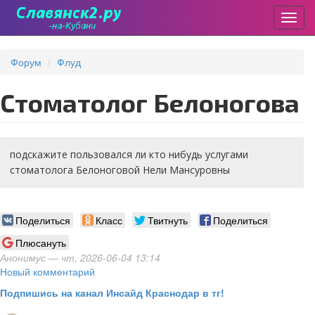
Пере
Перейти
к
Форум
Флуд
основному
содержанию
стоматолог Белоногова
подскажите пользовался ли кто нибудь услугами
стоматолога Белоноговой Нели Мансуровны
Поделиться
Класс
Твитнуть
Поделиться
Плюсануть
Анонимус
— чт, 2026-06-04 13:14
Новый комментарий
Подпишись на канал Инсайд Краснодар в тг!