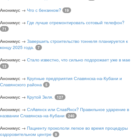
Анонимус
→
Что с бензином?
19
Анонимус
→
Где лучше отремонтировать сотовый телефон?
71
Анонимус
→
Завершить строительство тоннеля планируется к
концу 2025 года.
7
Анонимус
→
Стало известно, что сильно подорожает уже в мае
13
Анонимус
→
Крупные предприятия Славянска-на-Кубани и
Славянского района
5
Анонимус
→
Крутой Зеля.
127
Анонимус
→
СлАвянск или СлавЯнск? Правильное ударение в
названии Славянска-на-Кубани
240
Анонимус
→
Пациенту прокололи легкое во время процедуры
оздоровительном центре
9