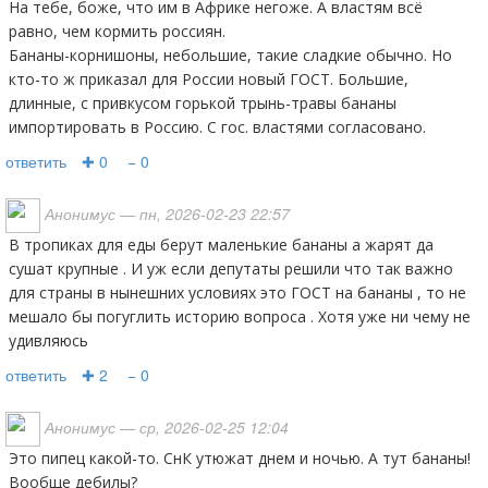
На тебе, боже, что им в Африке негоже. А властям всё
равно, чем кормить россиян.
Бананы-корнишоны, небольшие, такие сладкие обычно. Но
кто-то ж приказал для России новый ГОСТ. Большие,
длинные, с привкусом горькой трынь-травы бананы
импортировать в Россию. С гос. властями согласовано.
ответить
✚ 0
− 0
Анонимус
— пн, 2026-02-23 22:57
В тропиках для еды берут маленькие бананы а жарят да
сушат крупные . И уж если депутаты решили что так важно
для страны в нынешних условиях это ГОСТ на бананы , то не
мешало бы погуглить историю вопроса . Хотя уже ни чему не
удивляюсь
ответить
✚ 2
− 0
Анонимус
— ср, 2026-02-25 12:04
Это пипец какой-то. СнК утюжат днем и ночью. А тут бананы!
Вообще дебилы?