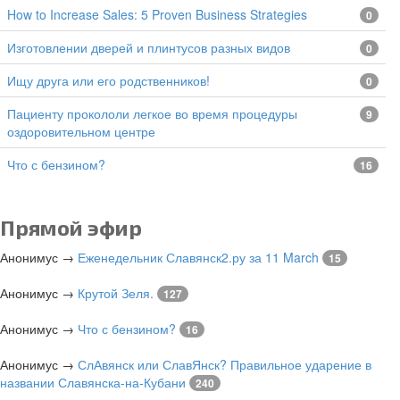
How to Increase Sales: 5 Proven Business Strategies
0
изготовлении дверей и плинтусов разных видов
0
Ищу друга или его родственников!
0
Пациенту прокололи легкое во время процедуры
9
оздоровительном центре
Что с бензином?
16
Прямой эфир
Анонимус
→
Еженедельник Славянск2.ру за 11 March
15
Анонимус
→
Крутой Зеля.
127
Анонимус
→
Что с бензином?
16
Анонимус
→
СлАвянск или СлавЯнск? Правильное ударение в
названии Славянска-на-Кубани
240