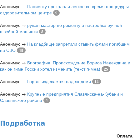
Анонимус
→
Пациенту прокололи легкое во время процедуры
оздоровительном центре
9
Анонимус
→
ружен мастер по ремонту и настройке ручной
швейной машинки
8
Анонимус
→
На кладбище запретили ставить флаги погибшим
на СВО
19
Анонимус
→
Биография. Происхождение Бориса Надеждина и
как он гимн России хотел изменить (текст гимна)
25
Анонимус
→
Горгаз издевается над людьми
14
Анонимус
→
Крупные предприятия Славянска-на-Кубани и
Славянского района
4
Подработка
Оплата