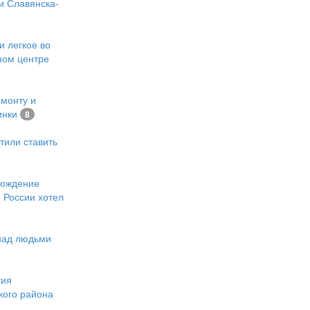
и Славянска-
и легкое во
ном центре
емонту и
инки
8
тили ставить
хождение
 России хотел
 над людьми
тия
кого района