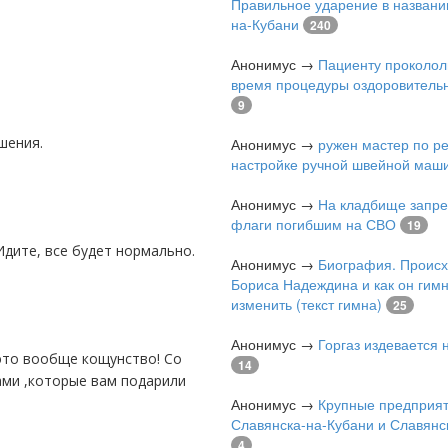
Правильное ударение в названи
на-Кубани
240
Анонимус
→
Пациенту проколол
время процедуры оздоровитель
9
шения.
Анонимус
→
ружен мастер по р
настройке ручной швейной маш
Анонимус
→
На кладбище запре
флаги погибшим на СВО
19
Идите, все будет нормально.
Анонимус
→
Биография. Проис
Бориса Надеждина и как он гимн
изменить (текст гимна)
25
Анонимус
→
Горгаз издевается
14
ами ,которые вам подарили
Анонимус
→
Крупные предприя
Славянска-на-Кубани и Славянс
4