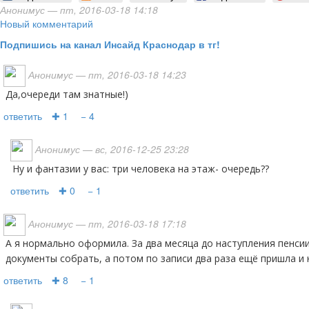
Анонимус
— пт, 2016-03-18 14:18
Новый комментарий
Подпишись на канал Инсайд Краснодар в тг!
Анонимус
— пт, 2016-03-18 14:23
Да,очереди там знатные!)
ответить
✚ 1
− 4
Анонимус
— вс, 2016-12-25 23:28
Ну и фантазии у вас: три человека на этаж- очередь??
ответить
✚ 0
− 1
Анонимус
— пт, 2016-03-18 17:18
А я нормально оформила. За два месяца до наступления пенсии вызвали, сказали какие
документы собрать, а потом по записи два раза ещё пришла и 
ответить
✚ 8
− 1