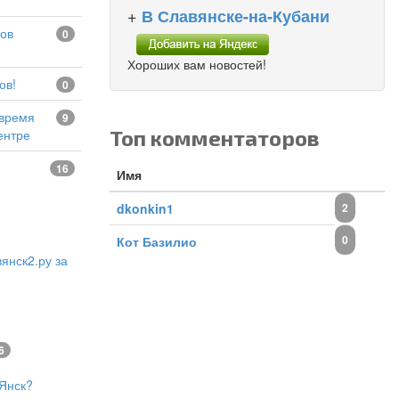
+
В Славянске-на-Кубани
0
Хороших вам новостей!
ов!
0
9
Топ комментаторов
ентре
16
Имя
dkonkin1
2
0
Кот Базилио
янск2.ру за
6
Янск?