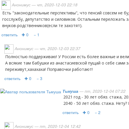
Анонимус
— чт, 2020-12-03 22:18
Есть "законодательные перспективы", что пенсий совсем не будет. Оставят только
госслужбу, депутатство и силовиков. Остальным переложать з
внуков-родственников(если те захотят).
ответить
✚ 0
− 1
Анонимус
— чт, 2020-12-03 22:37
Полностью поддерживаю! У России есть более важные и великие дела на мировой арене!
А всякие там бабушки из анастасиевской пущай о себе сами 
переживут,хахахаха! Поправочки работают!
ответить
✚ 0
− 3
Тьмуша
— пт, 2020-12-04 07:22
2021 год - 30 лет обяз. стажа, 2030 год - 40 лет обяз. стажа,
2040 - 50 лет обяз. стажа. Нету?
ответить
✚ 0
− 2
Анонимус
— пт, 2020-12-04 12:42