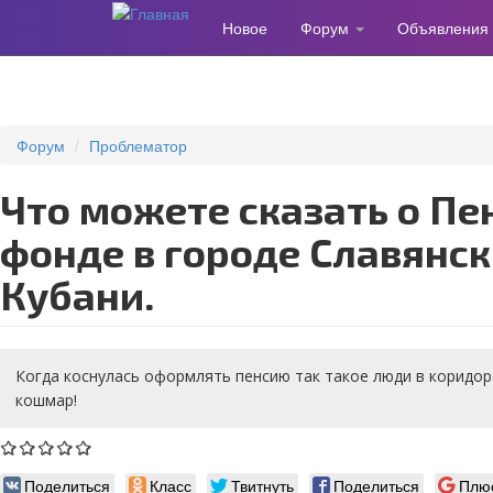
Новое
Форум
Объявления
Перейти
к
основному
содержанию
Форум
Проблематор
Что можете сказать о Пенсионном
фонде в городе Славянск
Кубани.
Когда коснулась оформлять пенсию так такое люди в коридор
кошмар!
Поделиться
Класс
Твитнуть
Поделиться
Плю