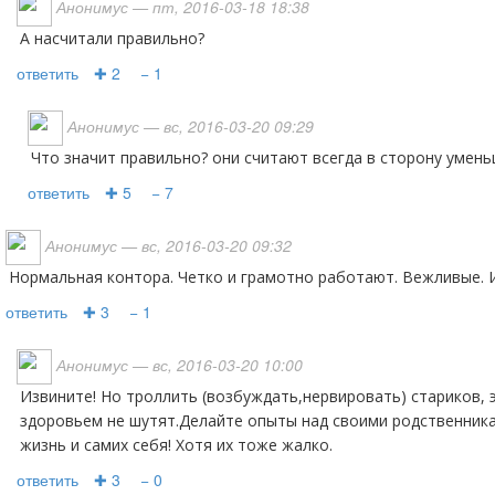
Анонимус
— пт, 2016-03-18 18:38
А насчитали правильно?
ответить
✚ 2
− 1
Анонимус
— вс, 2016-03-20 09:29
что значит правильно? они считают всегда в сторону умень
ответить
✚ 5
− 7
Анонимус
— вс, 2016-03-20 09:32
Нормальная контора. Четко и грамотно работают. Вежливые. 
ответить
✚ 3
− 1
Анонимус
— вс, 2016-03-20 10:00
Извините! Но троллить (возбуждать,нервировать) стариков, это вообще кощунство! Со
здоровьем не шутят.Делайте опыты над своими родственник
жизнь и самих себя! Хотя их тоже жалко.
ответить
✚ 3
− 0