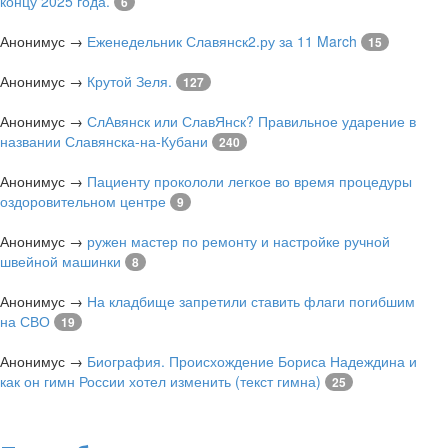
концу 2025 года.
6
Анонимус
→
Еженедельник Славянск2.ру за 11 March
15
Анонимус
→
Крутой Зеля.
127
Анонимус
→
СлАвянск или СлавЯнск? Правильное ударение в
названии Славянска-на-Кубани
240
Анонимус
→
Пациенту прокололи легкое во время процедуры
оздоровительном центре
9
Анонимус
→
ружен мастер по ремонту и настройке ручной
швейной машинки
8
Анонимус
→
На кладбище запретили ставить флаги погибшим
на СВО
19
Анонимус
→
Биография. Происхождение Бориса Надеждина и
как он гимн России хотел изменить (текст гимна)
25