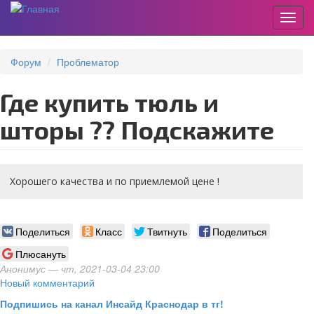
Пере
Перейти
к
Форум
Проблематор
основному
содержанию
Где купить тюль и
шторы ?? Подскажите
Хорошего качества и по приемлемой цене !
Поделиться
Класс
Твитнуть
Поделиться
Плюсануть
Анонимус
— чт, 2021-03-04 23:00
Новый комментарий
Подпишись на канал Инсайд Краснодар в тг!