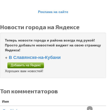
Реклама на сайте
Новости города на Яндексе
Теперь новости города и района всегда под рукой!
Просто добавьте новостной виджет на свою страницу
Яндекса!
+
В Славянске-на-Кубани
Хороших вам новостей!
Топ комментаторов
Имя