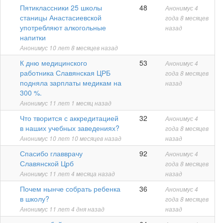
Горячая
Пятиклассники 25 школы
48
Анонимус
4
тема
станицы Анастасиевской
года 8 месяцев
употребляют алкогольные
назад
напитки
Анонимус
10 лет 8 месяцев назад
Горячая
К дню медицинского
53
Анонимус
4
тема
работника Славянская ЦРБ
года 8 месяцев
подняла зарплаты медикам на
назад
300 %.
Анонимус
11 лет 1 месяц назад
Горячая
Что творится с аккредитацией
32
Анонимус
4
тема
в наших учебных заведениях?
года 8 месяцев
Анонимус
10 лет 10 месяцев назад
назад
Горячая
Спасибо главврачу
92
Анонимус
4
тема
Славянской Црб
года 8 месяцев
Анонимус
11 лет 4 месяца назад
назад
Горячая
Почем нынче собрать ребенка
36
Анонимус
4
тема
в школу?
года 8 месяцев
Анонимус
11 лет 4 дня назад
назад