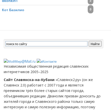
dkonkin1
2
0
Кот Базилио
Независимая общественная редакция славянских
интернетчиков 2005–2025
Сайт Славянска-на-Кубани
«Славянск2.ру» (он же
Славянск 2.0) работает с 2007 года и является
преемником трёх более старых сайтов города,
объединивших редакции. Дванолик призван доносить до
жителей города и Славянского района только самую
интересную и самую полезную информацию, поэтому