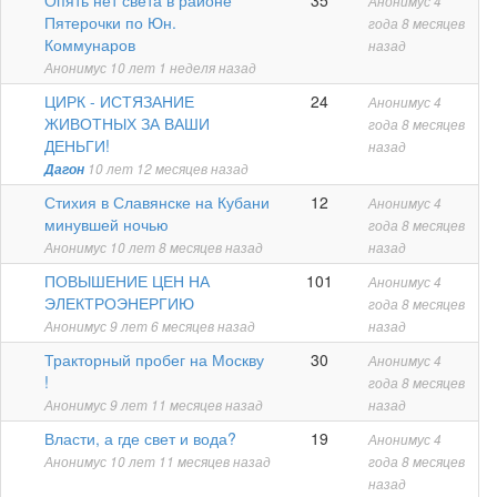
Горячая
Опять нет света в районе
35
Анонимус
4
тема
Пятерочки по Юн.
года 8 месяцев
Коммунаров
назад
Анонимус
10 лет 1 неделя назад
Горячая
ЦИРК - ИСТЯЗАНИЕ
24
Анонимус
4
тема
ЖИВОТНЫХ ЗА ВАШИ
года 8 месяцев
ДЕНЬГИ!
назад
Дагон
10 лет 12 месяцев назад
Обычная
Стихия в Славянске на Кубани
12
Анонимус
4
тема
минувшей ночью
года 8 месяцев
Анонимус
10 лет 8 месяцев назад
назад
Горячая
ПОВЫШЕНИЕ ЦЕН НА
101
Анонимус
4
тема
ЭЛЕКТРОЭНЕРГИЮ
года 8 месяцев
Анонимус
9 лет 6 месяцев назад
назад
Горячая
Тракторный пробег на Москву
30
Анонимус
4
тема
!
года 8 месяцев
Анонимус
9 лет 11 месяцев назад
назад
Горячая
Власти, а где свет и вода?
19
Анонимус
4
тема
Анонимус
10 лет 11 месяцев назад
года 8 месяцев
назад