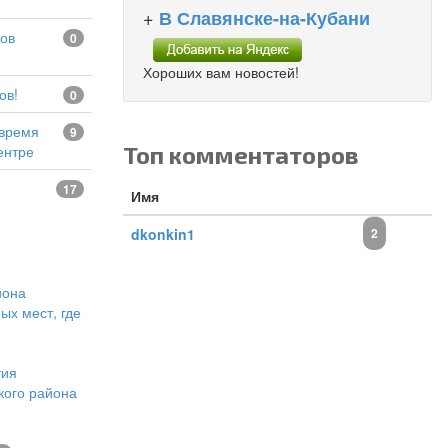
+
В Славянске-на-Кубани
0
Хороших вам новостей!
ов!
0
9
Топ комментаторов
ентре
17
Имя
dkonkin1
2
йона
ых мест, где
тия
кого района