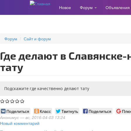
Новое
Форум
Объявления
Перейти
к
основному
содержанию
Форум
Сайт и форум
Где делают в Славянске-на-Кубане
тату
Подскажите где качественно делают тату
Поделиться
Класс
Твитнуть
Поделиться
Плю
Анонимус
— вс, 2016-04-03 13:24
Новый комментарий