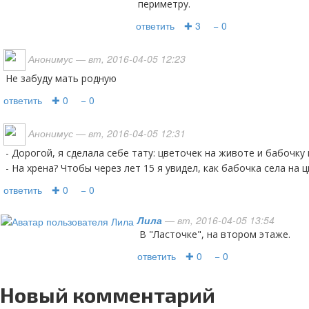
периметру.
ответить
✚ 3
− 0
Анонимус
— вт, 2016-04-05 12:23
не забуду мать родную
ответить
✚ 0
− 0
Анонимус
— вт, 2016-04-05 12:31
- Дорогой, я сделала себе тату: цветочек на животе и бабочку н
- На хрена? Чтобы через лет 15 я увидел, как бабочка села на 
ответить
✚ 0
− 0
Лила
— вт, 2016-04-05 13:54
В "Ласточке", на втором этаже.
ответить
✚ 0
− 0
Новый комментарий