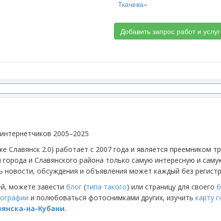
Ткачева»
Добавить запрос работ и услуг
 интернетчиков 2005–2025
же Славянск 2.0) работает с 2007 года и является преемником 
й города и Славянского района только самую интересную и са
 новости, обсуждения и объявления может каждый без регистр
ей, можете завести
блог
(
типа такого
) или страницу для своего
б
ографии
и полюбоваться фотоснимками других, изучить
карту 
вянска-на-Кубани
.