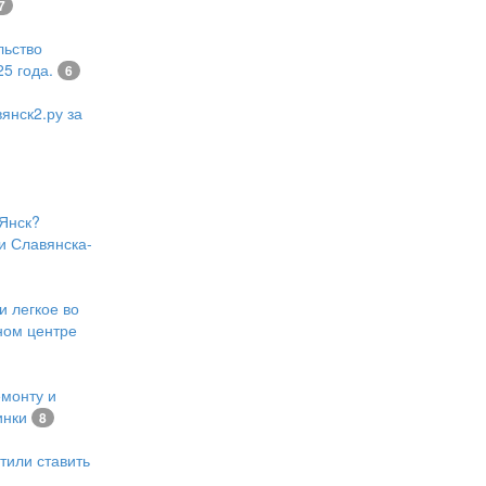
7
льство
5 года.
6
янск2.ру за
Янск?
и Славянска-
и легкое во
ном центре
емонту и
инки
8
тили ставить