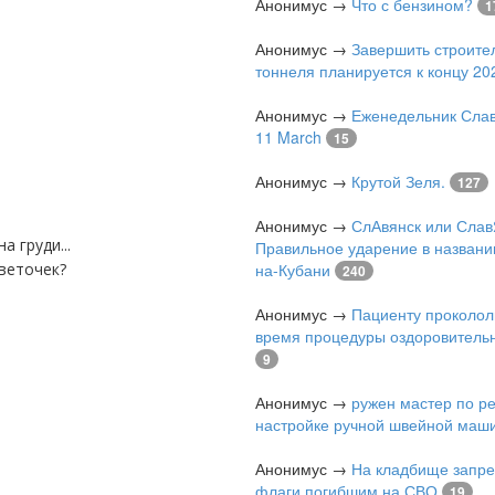
Анонимус
→
Что с бензином?
1
Анонимус
→
Завершить строите
тоннеля планируется к концу 202
Анонимус
→
Еженедельник Слав
11 March
15
Анонимус
→
Крутой Зеля.
127
Анонимус
→
СлАвянск или Слав
а груди...
Правильное ударение в названи
цветочек?
на-Кубани
240
Анонимус
→
Пациенту проколол
время процедуры оздоровитель
9
Анонимус
→
ружен мастер по р
настройке ручной швейной маш
Анонимус
→
На кладбище запре
флаги погибшим на СВО
19