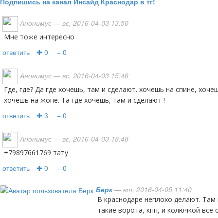
Подпишись на канал Инсайд Краснодар в тг!
Анонимус
— вс, 2016-04-03 13:50
мне тоже интересно
ответить
✚ 0
− 0
Анонимус
— вс, 2016-04-03 15:46
где, где? Да где хочешь, там и сделают. хочешь на спине, хочешь на животе, хочешь на лбу,
хочешь на жопе. Та где хочешь, там и сделают !
ответить
✚ 3
− 0
Анонимус
— вс, 2016-04-03 18:48
+79897661769 тату
ответить
✚ 0
− 0
Берк
— вт, 2016-04-05 11:40
В краснодаре неплохо делают. Там прямо на вьезде, слева
такие ворота, кпп, и колючкой всё 