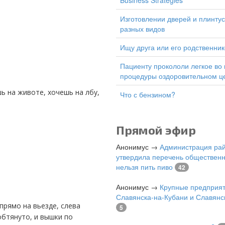
Business Strategies
изготовлении дверей и плинтусов
разных видов
Ищу друга или его родственник
Пациенту прокололи легкое во время
процедуры оздоровительном ц
Что с бензином?
Прямой эфир
Анонимус
→
Администрация ра
утвердила перечень общественн
нельзя пить пиво
42
Анонимус
→
Крупные предприя
Славянска-на-Кубани и Славянс
5
обтянуто, и вышки по