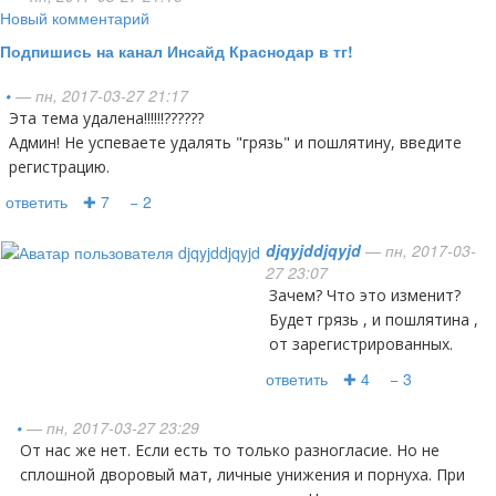
Новый комментарий
Подпишись на канал Инсайд Краснодар в тг!
•
— пн, 2017-03-27 21:17
Эта тема удалена!!!!!!??????
Админ! Не успеваете удалять "грязь" и пошлятину, введите
регистрацию.
ответить
✚ 7
− 2
djqyjddjqyjd
— пн, 2017-03-
27 23:07
Зачем? Что это изменит?
Будет грязь , и пошлятина ,
от зарегистрированных.
ответить
✚ 4
− 3
•
— пн, 2017-03-27 23:29
От нас же нет. Если есть то только разногласие. Но не
сплошной дворовый мат, личные унижения и порнуха. При