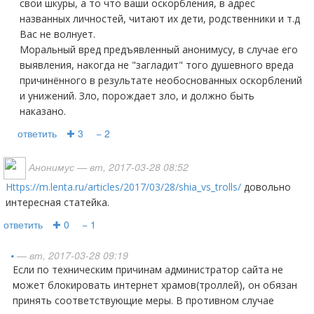
свои шкуры, а то что ваши оскорбления, в адрес
названных личностей, читают их дети, родственники и т.д
Вас не волнует.
Моральный вред предъявленный анонимусу, в случае его
выявления, накогда не "загладит" того душевного вреда
причинённого в результате необоснованных оскорблений
и унижений. Зло, порождает зло, и должно быть
наказано.
ответить
✚ 3
− 2
Анонимус
— вт, 2017-03-28 08:52
https://m.lenta.ru/articles/2017/03/28/shia_vs_trolls/
довольно
интересная статейка.
ответить
✚ 0
− 1
•
— вт, 2017-03-28 09:19
Если по техническим причинам администратор сайта не
может блокировать интернет храмов(троллей), он обязан
принять соответствующие меры. В противном случае