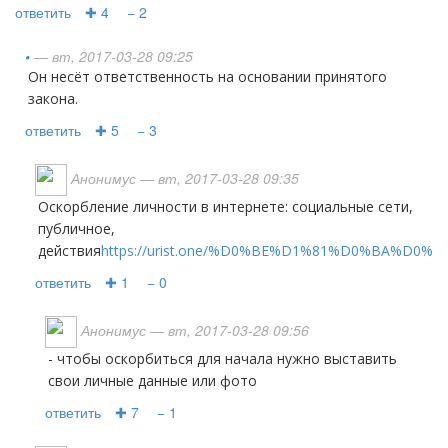
ответить
✚ 4
− 2
•
— вт, 2017-03-28 09:25
он несёт ответственность на основании принятого
закона.
ответить
✚ 5
− 3
Анонимус
— вт, 2017-03-28 09:35
Оскорбление личности в интернете: социальные сети,
публичное,
действия
https://urist.one/%D0%BE%D1%81%D0%BA%D0
ответить
✚ 1
− 0
Анонимус
— вт, 2017-03-28 09:56
- чтобы оскорбиться для начала нужно выставить
свои личные данные или фото
ответить
✚ 7
− 1