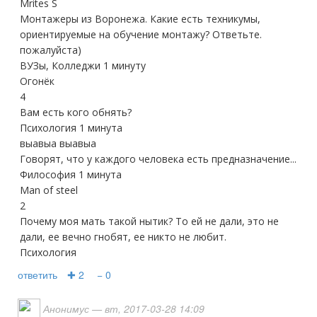
Mrites S
Монтажеры из Воронежа. Какие есть техникумы,
ориентируемые на обучение монтажу? Ответьте.
пожалуйста)
ВУЗы, Колледжи 1 минуту
Огонёк
4
Вам есть кого обнять?
Психология 1 минута
выавыа выавыа
Говорят, что у каждого человека есть предназначение...
Философия 1 минута
Man of steel
2
Почему моя мать такой нытик? То ей не дали, это не
дали, ее вечно гнобят, ее никто не любит.
Психология
ответить
✚ 2
− 0
Анонимус
— вт, 2017-03-28 14:09