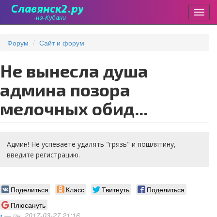
Пере
Перейти
к
Форум
Сайт и форум
основному
содержанию
Не вынесла душа
админа позора
мелочных обид...
Админ! Не успеваете удалять "грязь" и пошлятину,
введите регистрацию.
Поделиться
Класс
Твитнуть
Поделиться
Плюсануть
•
— пн, 2017-03-27 21:16