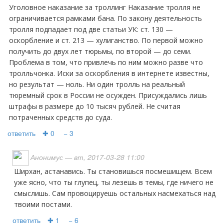
Уголовное наказание за троллинг Наказание тролля не
ограничивается рамками бана. По закону деятельность
тролля подпадает под две статьи УК: ст. 130 —
оскорбление и ст. 213 — хулиганство. По первой можно
получить до двух лет тюрьмы, по второй — до семи.
Проблема в том, что привлечь по ним можно разве что
тролльчонка. Иски за оскорбления в интернете известны,
но результат — ноль. Ни один тролль на реальный
тюремный срок в России не осужден. Присуждались лишь
штрафы в размере до 10 тысяч рублей. Не считая
потраченных средств до суда.
ответить
✚ 0
− 3
Анонимус
— вт, 2017-03-28 11:00
ширхан, астанавись. Ты становишься посмешищем. Всем
уже ясно, что ты глупец, ты лезешь в темы, где ничего не
смыслишь. Сам провоцируешь остальных насмехаться над
твоими постами.
ответить
✚ 1
− 6