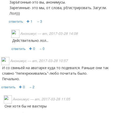
ЗарЫгонные-это вы, анонимусы.
Зарегинные- это мы, от слова, рЕгистрировать. Загугли.
Лол)))
ответить
✚ 1
− 3
Анонимус
— вт, 2017-03-28 14:08
Действительно лол...
ответить
✚ 0
− 0
Анонимус
— вт, 2017-03-28 10:57
И со свиньёй на аватарке куда то подевался. Раньше они так
славно "пепехрюкивались"-любо почитать было.
Печально.
ответить
✚ 0
− 2
Анонимус
— вт, 2017-03-28 11:05
они хотя бы не вахтеры