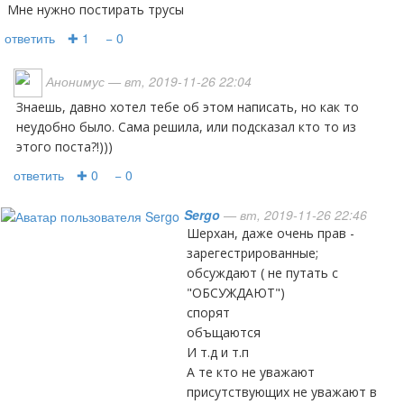
Мне нужно постирать трусы
ответить
✚ 1
− 0
Анонимус
— вт, 2019-11-26 22:04
Знаешь, давно хотел тебе об этом написать, но как то
неудобно было. Сама решила, или подсказал кто то из
этого поста?!)))
ответить
✚ 0
− 0
Sergo
— вт, 2019-11-26 22:46
Шерхан, даже очень прав -
зарегестрированные;
обсуждают ( не путать с
"ОБСУЖДАЮТ")
спорят
объщаются
И т.д и т.п
А те кто не уважают
присутствующих не уважают в