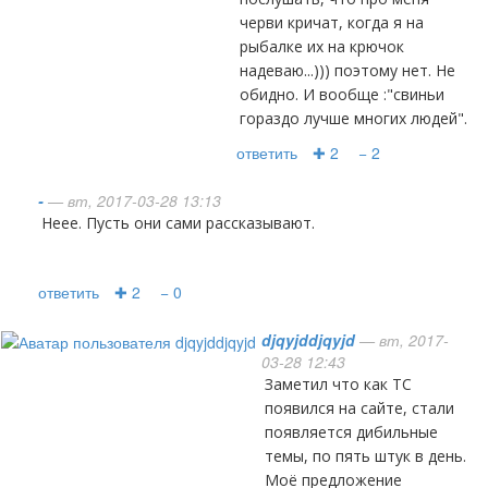
черви кричат, когда я на
рыбалке их на крючок
надеваю...))) поэтому нет. Не
обидно. И вообще :"свиньи
гораздо лучше многих людей".
ответить
✚ 2
− 2
-
— вт, 2017-03-28 13:13
Неее. Пусть они сами рассказывают.
ответить
✚ 2
− 0
djqyjddjqyjd
— вт, 2017-
03-28 12:43
Заметил что как ТС
появился на сайте, стали
появляется дибильные
темы, по пять штук в день.
Моё предложение