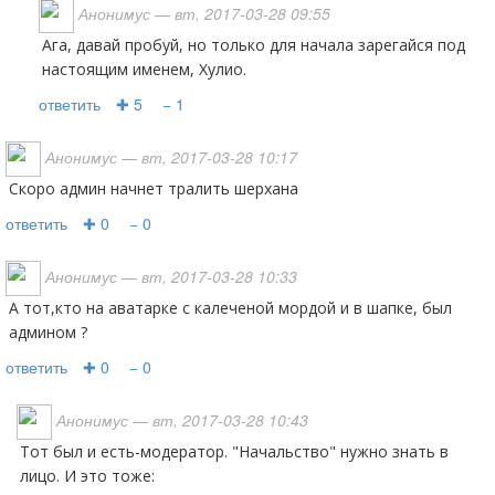
Анонимус
— вт, 2017-03-28 09:55
Ага, давай пробуй, но только для начала зарегайся под
настоящим именем, Хулио.
ответить
✚ 5
− 1
Анонимус
— вт, 2017-03-28 10:17
скоро админ начнет тралить шерхана
ответить
✚ 0
− 0
Анонимус
— вт, 2017-03-28 10:33
А тот,кто на аватарке с калеченой мордой и в шапке, был
админом ?
ответить
✚ 0
− 0
Анонимус
— вт, 2017-03-28 10:43
Тот был и есть-модератор. "Начальство" нужно знать в
лицо. И это тоже: