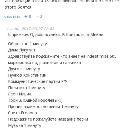
авторизации отсеится вся шалупонь. Непонятно чего все
этого боятся.
ответить
✚ 8
− 3
•
— пн, 2017-03-27 23:43
К примеру: Одноклассники, В Контакте, в Мейле-
Общество 1 минуту
Дима Лукутин
Здравствуйте подскажите кто знает на indesit mise 605
маркировка подшипников и сальника
Другое 1 минуту
Пучков Константин
Коммунистические партии РФ
Политика 1 минуту
Леон Ильич
Трон ЗЛОшной королевы? ;)
Прочие взаимоотношения 1 минуту
Света Егорова
Подскажите пожалуйста название песни
Музыка 1 минуту