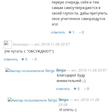
первую очередь себя и тем
самым самоутверждаются в
своей глупости, дабы притупить
свое угнетенное самораздутое
эго!
ответить
✚ 1
− 0
Анонимус
— вт, 2019-11-26 22:57
(не путать с "О
Б
СУЖДАЮТ")
ответить
✚ 0
− 0
Sergo
— вт, 2019-11-26 23:57
Благодарю! Буду
внемательней ;-)
ответить
✚ 0
− 0
Sergo
— вт, 2019-11-26
23:58
И опять:-)