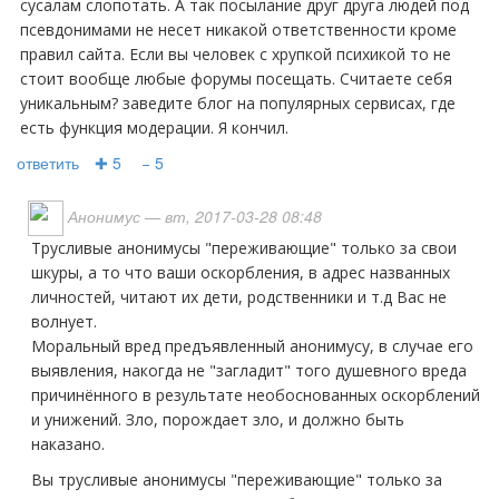
сусалам слопотать. А так посылание друг друга людей под
псевдонимами не несет никакой ответственности кроме
правил сайта. Если вы человек с хрупкой психикой то не
стоит вообще любые форумы посещать. Считаете себя
уникальным? заведите блог на популярных сервисах, где
есть функция модерации. Я кончил.
ответить
✚ 5
− 5
Анонимус
— вт, 2017-03-28 08:48
трусливые анонимусы "переживающие" только за свои
шкуры, а то что ваши оскорбления, в адрес названных
личностей, читают их дети, родственники и т.д Вас не
волнует.
Моральный вред предъявленный анонимусу, в случае его
выявления, накогда не "загладит" того душевного вреда
причинённого в результате необоснованных оскорблений
и унижений. Зло, порождает зло, и должно быть
наказано.
Вы трусливые анонимусы "переживающие" только за