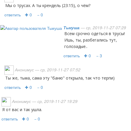
Мы о трусах. А ты крендель (23:15), о чём?
ответить
✚ 0
− 0
Тьмуша
— ср, 2019-11-27 07:29
всем срочно одеться в трусы!
Ишь, ты, разбегались тут,
голозадые..
ответить
✚ 0
− 3
Анонимус
— ср, 2019-11-27 07:52
Ты же, тьма, сама эту "баню" открыла, так что терпи)
ответить
✚ 0
− 0
Анонимус
— ср, 2019-11-27 19:29
Я от вас и так ушла.
ответить
✚ 0
− 0