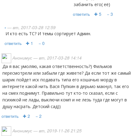
забанить его( её)
ответить
✚ 5
− 3
-
— вт, 2017-03-28 12:59
И кто есть ТС? И темы сортирует Админ.
ответить
✚ 1
− 0
Анонимус
— вт, 2017-03-28 14:14
Да я вас умоляю, какая ответственность?) Фильмов
пересмотрели или забыли где живете? Да если тот же самый
шарик пойдет иск подавать типа его кошачью морду в
интернете какой нить Вася Пупкин в дерьмо макнул, так его
на смех поднимут. Правильно тут кто-то сказал, если с
психикой не лады, выключи комп и не лезь туда где могут в
душу насрать. Детский сад))
ответить
✚ 2
− 2
Анонимус
— вт, 2019-11-26 21:25