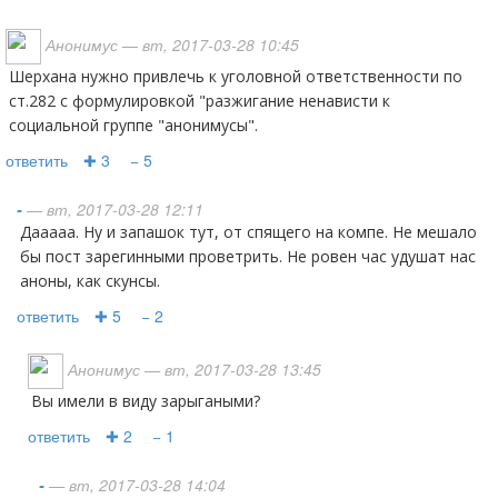
Анонимус
— вт, 2017-03-28 10:45
шерхана нужно привлечь к уголовной ответственности по
ст.282 с формулировкой "разжигание ненависти к
социальной группе "анонимусы".
ответить
✚ 3
− 5
-
— вт, 2017-03-28 12:11
Дааааа. Ну и запашок тут, от спящего на компе. Не мешало
бы пост зарегинными проветрить. Не ровен час удушат нас
аноны, как скунсы.
ответить
✚ 5
− 2
Анонимус
— вт, 2017-03-28 13:45
вы имели в виду зарыгаными?
ответить
✚ 2
− 1
-
— вт, 2017-03-28 14:04