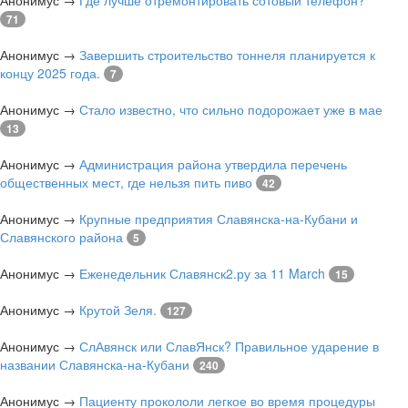
Анонимус
→
Где лучше отремонтировать сотовый телефон?
71
Анонимус
→
Завершить строительство тоннеля планируется к
концу 2025 года.
7
Анонимус
→
Стало известно, что сильно подорожает уже в мае
13
Анонимус
→
Администрация района утвердила перечень
общественных мест, где нельзя пить пиво
42
Анонимус
→
Крупные предприятия Славянска-на-Кубани и
Славянского района
5
Анонимус
→
Еженедельник Славянск2.ру за 11 March
15
Анонимус
→
Крутой Зеля.
127
Анонимус
→
СлАвянск или СлавЯнск? Правильное ударение в
названии Славянска-на-Кубани
240
Анонимус
→
Пациенту прокололи легкое во время процедуры