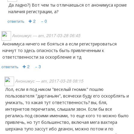
Да ладно?) Вот чем ты отличаешься от анонимуса кроме
наличия регистрации, а?
ответить
✚ 2
− 0
Анонимус
— вт, 2017-03-28 06:45
Анонимуса ничего не бояться а если регистрироваться
начнут то здесь опасность быть привлеченным к
ответственности за оскорбление и тд
ответить
✚ 2
− 3
Анонимус
— вт, 2017-03-28 08:15
лол, если я под ником "веселый гномик" пошлю
пользователя "дартаньян", всячески буду его оскорблять и
унижать, то какая тут ответственность? вы, бля,
интернетов перечитали, слышали звон. Если бы все
регались под своими именами, то еще кого то можно было
привлечь, но тут большенство, включая мега вахтера
шерхана тупо зассут ибо деанон, можно потом и по