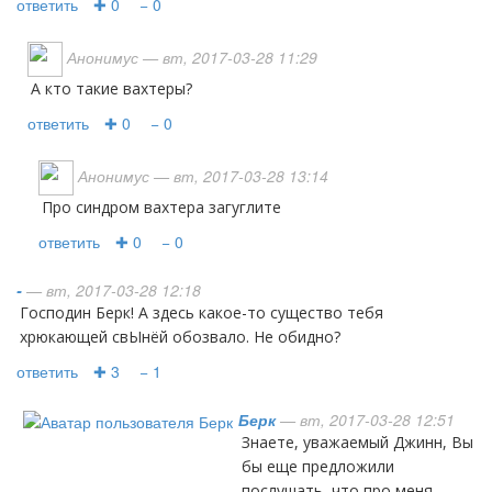
ответить
✚ 0
− 0
Анонимус
— вт, 2017-03-28 11:29
А кто такие вахтеры?
ответить
✚ 0
− 0
Анонимус
— вт, 2017-03-28 13:14
про синдром вахтера загуглите
ответить
✚ 0
− 0
-
— вт, 2017-03-28 12:18
Господин Берк! А здесь какое-то существо тебя
хрюкающей свЫнёй обозвало. Не обидно?
ответить
✚ 3
− 1
Берк
— вт, 2017-03-28 12:51
Знаете, уважаемый Джинн, Вы
бы еще предложили
послушать, что про меня