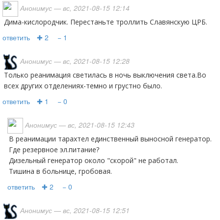
Анонимус
— вс, 2021-08-15 12:14
Дима-кислородчик. Перестаньте троллить Славянскую ЦРБ.
ответить
✚ 2
− 1
Анонимус
— вс, 2021-08-15 12:28
Только реанимация светилась в ночь выключения света.Во
всех других отделениях-темно и грустно было.
ответить
✚ 1
− 0
Анонимус
— вс, 2021-08-15 12:43
В реанимации тарахтел единственный выносной генератор.
Где резервное эл.питание?
Дизельный генератор около "скорой" не работал.
Тишина в больнице, гробовая.
ответить
✚ 2
− 0
Анонимус
— вс, 2021-08-15 12:51