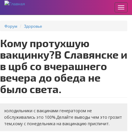
Пере
Перейти
к
Форум
Здоровье
основному
содержанию
Кому протухшую
вакцинку?В Славянске и
в црб со вчерашнего
вечера до обеда не
было света.
холодильники с вакцинами генератором не
обслуживались это 100%.Делайте выводы чем это грозит
тем,кому с понедельника на вакцинацию приспичит.