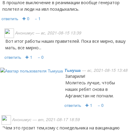
В прошлое выключение в реанимации вообще генератор
полетел и люди на ивл позадыхались.
ответить
✚ 0
− 1
Анонимус
— вс, 2021-08-15 13:39
Вот итог работы наших правителей. Пока все мирно, вашу
мать, все мирно...
ответить
✚ 1
− 0
Тьмуша
— вс, 2021-08-15 13:48
Запарили!
Молитесь лучше, чтобы
наших ребят снова в
Афганистан не погнали.
ответить
✚ 1
− 0
Анонимус
— вт, 2021-08-17 18:59
"чем это грозит тем,кому с понедельника на вакцинацию