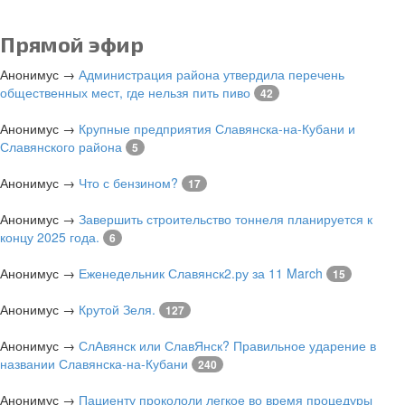
Прямой эфир
Анонимус
→
Администрация района утвердила перечень
общественных мест, где нельзя пить пиво
42
Анонимус
→
Крупные предприятия Славянска-на-Кубани и
Славянского района
5
Анонимус
→
Что с бензином?
17
Анонимус
→
Завершить строительство тоннеля планируется к
концу 2025 года.
6
Анонимус
→
Еженедельник Славянск2.ру за 11 March
15
Анонимус
→
Крутой Зеля.
127
Анонимус
→
СлАвянск или СлавЯнск? Правильное ударение в
названии Славянска-на-Кубани
240
Анонимус
→
Пациенту прокололи легкое во время процедуры