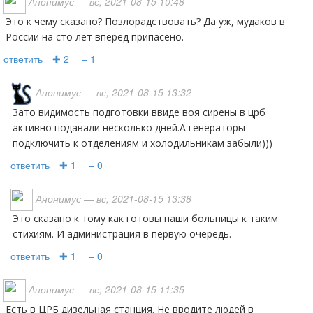
Анонимус
— вс, 2021-08-15 10:48
Это к чему сказано? Позлорадствовать? Да уж, мудаков в
России на сто лет вперёд припасено.
ответить
✚ 2
− 1
Анонимус
— вс, 2021-08-15 13:32
Зато видимость подготовки ввиде воя сирены в црб
активно подавали несколько дней.А генераторы
подключить к отделениям и холодильникам забыли)))
ответить
✚ 1
− 0
Анонимус
— вс, 2021-08-15 13:38
Это сказано к тому как готовы наши больницы к таким
стихиям. И администрация в первую очередь.
ответить
✚ 1
− 0
Анонимус
— вс, 2021-08-15 11:35
Есть в ЦРБ дизельная станция. Не вводите людей в