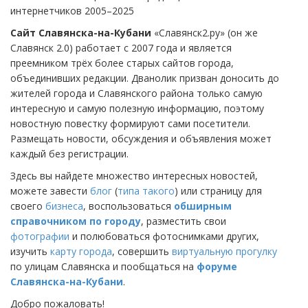
интернетчиков 2005–2025
Сайт Славянска-на-Кубани
«Славянск2.ру» (он же
Славянск 2.0) работает с 2007 года и является
преемником трёх более старых сайтов города,
объединивших редакции. Дванолик призван доносить до
жителей города и Славянского района только самую
интересную и самую полезную информацию, поэтому
новостную повестку формируют сами посетители.
Размещать новости, обсуждения и объявления может
каждый без регистрации.
Здесь вы найдете множество интересных новостей,
можете завести
блог
(
типа такого
) или страницу для
своего
бизнеса
, воспользоваться
обширным
справочником по городу
, разместить свои
фотографии
и полюбоваться фотоснимками других,
изучить
карту города
, совершить
виртуальную прогулку
по улицам Славянска и пообщаться на
форуме
Славянска-на-Кубани
.
Добро пожаловать!