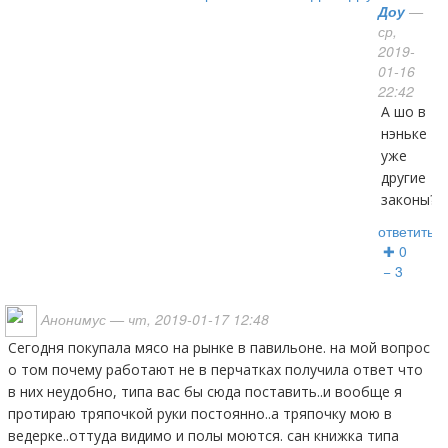
Доу
—
ср,
2019-
01-16
22:42
а шо в
нэньке
уже
другие
законы?
ответить
✚ 0
− 3
Анонимус
— чт, 2019-01-17 12:48
сегодня покупала мясо на рынке в павильоне. на мой вопрос
о том почему работают не в перчатках получила ответ что
в них неудобно, типа вас бы сюда поставить..и вообще я
протираю тряпочкой руки постоянно..а тряпочку мою в
ведерке..оттуда видимо и полы моются. сан книжка типа