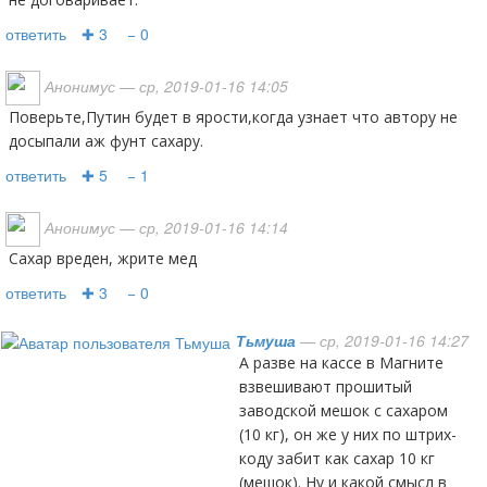
ответить
✚ 3
− 0
Анонимус
— ср, 2019-01-16 14:05
Поверьте,Путин будет в ярости,когда узнает что автору не
досыпали аж фунт сахару.
ответить
✚ 5
− 1
Анонимус
— ср, 2019-01-16 14:14
Сахар вреден, жрите мед
ответить
✚ 3
− 0
Тьмуша
— ср, 2019-01-16 14:27
А разве на кассе в Магните
взвешивают прошитый
заводской мешок с сахаром
(10 кг), он же у них по штрих-
коду забит как сахар 10 кг
(мешок). Ну и какой смысл в