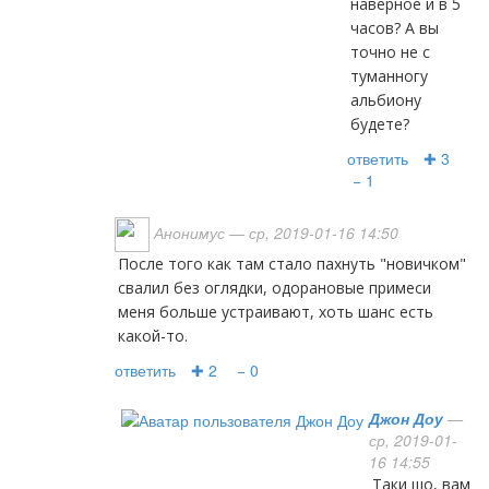
наверное и в 5
часов? А вы
точно не с
туманногу
альбиону
будете?
ответить
✚ 3
− 1
Анонимус
— ср, 2019-01-16 14:50
После того как там стало пахнуть "новичком"
свалил без оглядки, одорановые примеси
меня больше устраивают, хоть шанс есть
какой-то.
ответить
✚ 2
− 0
Джон Доу
—
ср, 2019-01-
16 14:55
Таки шо, вам