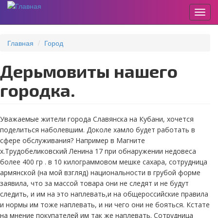
Пере
Перейти
к
Главная
Город
основному
содержанию
Дерьмовиты нашего
городка.
Уважаемые жители города Славянска на Кубани, хочется
поделиться наболевшим. Доколе хамло будет работать в
сфере обслуживания? Например в Магните
х.Трудобеликовский Ленина 17 при обнаружении недовеса
более 400 гр . в 10 килограммовом мешке сахара, сотрудница
армянской (на мой взгляд) национальности в грубой форме
заявила, что за массой товара они не следят и не будут
следить, и им на это наплевать,и на общероссийские правила
и нормы им тоже наплевать, и ни чего они не бояться. Кстате
на мнение покупателей им так же наплевать. Сотрудница