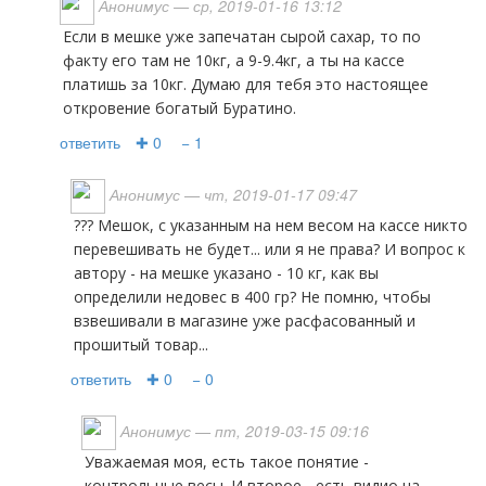
Анонимус
— ср, 2019-01-16 13:12
Если в мешке уже запечатан сырой сахар, то по
факту его там не 10кг, а 9-9.4кг, а ты на кассе
платишь за 10кг. Думаю для тебя это настоящее
откровение богатый Буратино.
ответить
✚ 0
− 1
Анонимус
— чт, 2019-01-17 09:47
??? Мешок, с указанным на нем весом на кассе никто
перевешивать не будет... или я не права? И вопрос к
автору - на мешке указано - 10 кг, как вы
определили недовес в 400 гр? Не помню, чтобы
взвешивали в магазине уже расфасованный и
прошитый товар...
ответить
✚ 0
− 0
Анонимус
— пт, 2019-03-15 09:16
Уважаемая моя, есть такое понятие -
контрольные весы. И второе - есть видио на