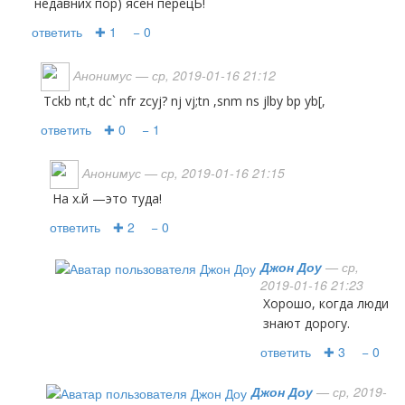
недавних пор) ясен перецЬ!
ответить
✚ 1
− 0
Анонимус
— ср, 2019-01-16 21:12
Tckb nt,t dc` nfr zcyj? nj vj;tn ,snm ns jlby bp yb[,
ответить
✚ 0
− 1
Анонимус
— ср, 2019-01-16 21:15
На х.й —это туда!
ответить
✚ 2
− 0
Джон Доу
— ср,
2019-01-16 21:23
хорошо, когда люди
знают дорогу.
ответить
✚ 3
− 0
Джон Доу
— ср, 2019-