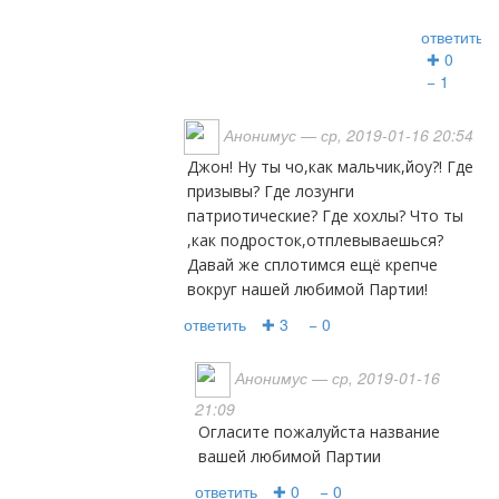
ответить
✚ 0
− 1
Анонимус
— ср, 2019-01-16 20:54
Джон! Ну ты чо,как мальчик,йоу?! Где
призывы? Где лозунги
патриотические? Где хохлы? Что ты
,как подросток,отплевываешься?
Давай же сплотимся ещё крепче
вокруг нашей любимой Партии!
ответить
✚ 3
− 0
Анонимус
— ср, 2019-01-16
21:09
Огласите пожалуйста название
вашей любимой Партии
ответить
✚ 0
− 0