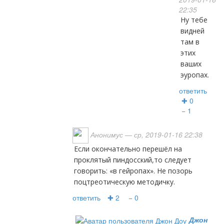
22:35
ну тебе
видней
там в
этих
ваших
эуропах.
ответить
✚ 0
− 1
Анонимус
— ср, 2019-01-16 22:38
Если окончательно перешёл на
проклятый пиндосский,то следует
говорить: «в гейропах». Не позорь
поцтреотическую методичку.
ответить
✚ 2
− 0
Джон