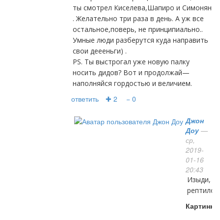
ты смотрел Киселева,Шапиро и Симонян
. Желательно три раза в день. А уж все
остальное,поверь, не принципиально..
Умные люди разберутся куда направить
свои деееньги) .
PS. Ты выстрогал уже новую палку
носить дидов? Вот и продолжай—
наполняйся гордостью и величием.
ответить
✚ 2
− 0
Джон
Доу
—
ср,
2019-
01-16
20:43
изыди,
рептилоид
Картинка