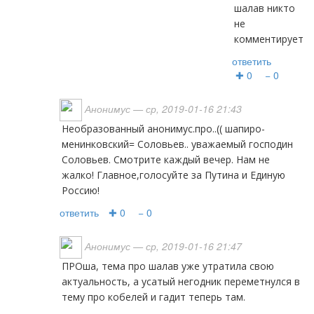
шалав никто
не
комментирует.
ответить
✚ 0
− 0
Анонимус
— ср, 2019-01-16 21:43
Необразованный анонимус.про..(( шапиро-
менинковский= Соловьев.. уважаемый господин
Соловьев. Смотрите каждый вечер. Нам не
жалко! Главное,голосуйте за Путина и Единую
Россию!
ответить
✚ 0
− 0
Анонимус
— ср, 2019-01-16 21:47
ПРОша, тема про шалав уже утратила свою
актуальность, а усатый негодник переметнулся в
тему про кобелей и гадит теперь там.