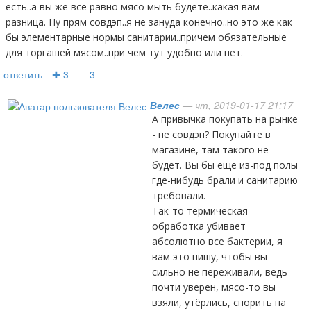
есть..а вы же все равно мясо мыть будете..какая вам
разница. Ну прям совдэп..я не зануда конечно..но это же как
бы элементарные нормы санитарии..причем обязательные
для торгашей мясом..при чем тут удобно или нет.
ответить
✚ 3
− 3
Велес
— чт, 2019-01-17 21:17
А привычка покупать на рынке
- не совдэп? Покупайте в
магазине, там такого не
будет. Вы бы ещё из-под полы
где-нибудь брали и санитарию
требовали.
Так-то термическая
обработка убивает
абсолютно все бактерии, я
вам это пишу, чтобы вы
сильно не переживали, ведь
почти уверен, мясо-то вы
взяли, утёрлись, спорить на