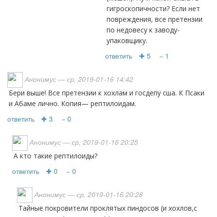
гигроскопичности? Если нет
повреждения, все претензии
по недовесу к заводу-
упаковщику.
ответить
✚ 5
− 1
Анонимус
— ср, 2019-01-16 14:42
Бери выше! Все претензии к хохлам и госдепу сша. К Псаки
и Абаме лично. Копия— рептилоидам.
ответить
✚ 3
− 0
Анонимус
— ср, 2019-01-16 20:25
А кто такие рептилоиды?
ответить
✚ 0
− 0
Анонимус
— ср, 2019-01-16 20:28
Тайные покровители проклятых пиндосов (и хохлов,с