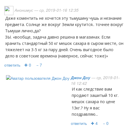
Анонимус
— ср, 2019-01-16 12:35
Даже коментить не хочется эту тьмушину чушь и незнание
предмета. Солнце же вокруг Земли крутится.. точнее вокруг
Тьмуши лично,да?
ЗЫ. «вообще, задача давно решена в магазинах. Если
хранить стандартный 50 кг мешок сахара в сыром месте, он
тяжелеет на 3-5 кг за пару дней. Очень выгодное было
дело в советские времена (наверное, сейчас тоже)»
ответить
✚ 0
− 7
Джон Доу
— ср, 2019-01-
16 12:42
И как следствие вам
продают зашитый 10 кг.
мешок сахара по цене
13кг.? Ну я вас
поздравляю...
ответить
✚ 4
− 0