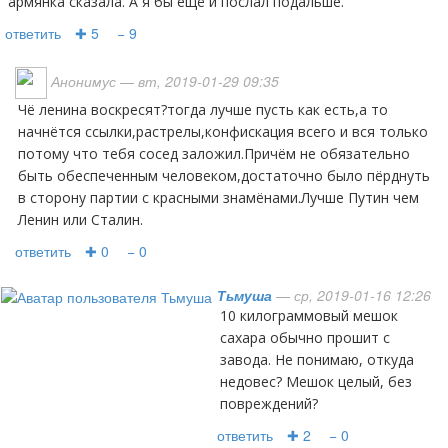
армянка сказала. А я бы ещё и послал подальше.
ответить
✚ 5
− 9
Анонимус
— вт, 2019-01-29 09:35
Чё ленина воскресят?тогда лучше пусть как есть,а то
начнётся ссылки,растрелы,конфискация всего и вся только
потому что тебя сосед заложил.Причём не обязательно
быть обеспеченным человеком,достаточно было пёрднуть
в сторону партии с красными знамёнами.Лучше Путин чем
Ленин или Сталин.
ответить
✚ 0
− 0
Тьмуша
— ср, 2019-01-16 12:26
10 килограммовый мешок
сахара обычно прошит с
завода. Не понимаю, откуда
недовес? Мешок целый, без
повреждений?
ответить
✚ 2
− 0