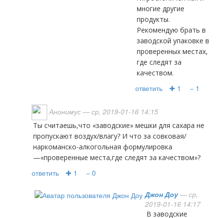
многие другие
продукты.
Рекомендую брать в
заводской упаковке в
проверенных местах,
где следят за
качеством.
ответить
✚ 1
− 1
Анонимус
— ср, 2019-01-16 14:15
Ты считаешь,что «заводские» мешки для сахара не
пропускают воздух/влагу? И что за совковая/
наркоманско-алкогольная формулировка
—«проверенные места,где следят за качеством»?
ответить
✚ 1
− 0
Джон Доу
— ср,
2019-01-16 14:17
В заводские