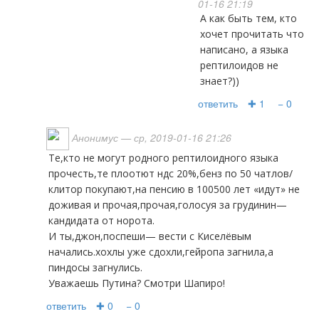
01-16 21:19
А как быть тем, кто
хочет прочитать что
написано, а языка
рептилоидов не
знает?))
ответить
✚ 1
− 0
Анонимус
— ср, 2019-01-16 21:26
Те,кто не могут родного рептилоидного языка
прочесть,те плоотют ндс 20%,бенз по 50 чатлов/
клитор покупают,на пенсию в 100500 лет «идут» не
доживая и прочая,прочая,голосуя за грудинин—
кандидата от норота.
И ты,джон,поспеши— вести с Киселёвым
начались.хохлы уже сдохли,гейропа загнила,а
пиндосы загнулись.
Уважаешь Путина? Смотри Шапиро!
ответить
✚ 0
− 0