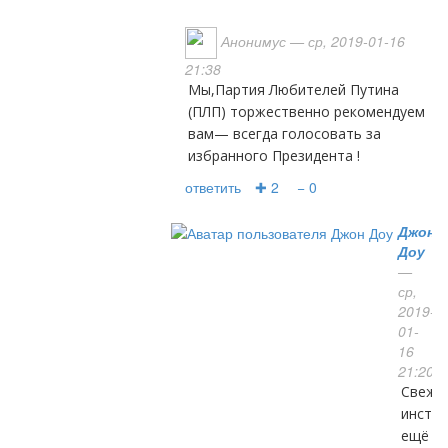
Анонимус
— ср, 2019-01-16
21:38
Мы,Партия Любителей Путина
(ПЛП) торжественно рекомендуем
вам— всегда голосовать за
избранного Президента !
ответить
✚ 2
− 0
Джон
Доу
—
ср,
2019-
01-
16
21:20
свежие
инстру
ещё