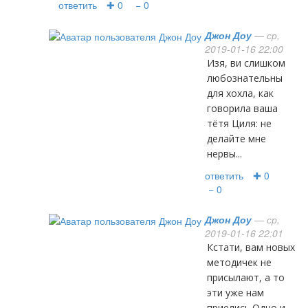
ответить
✚ 0
− 0
Джон Доу
— ср,
2019-01-16 22:00
изя, ви слишком
любознательны
для хохла, как
говорила ваша
тётя Циля: не
делайте мне
нервы...
ответить
✚ 0
− 0
Джон Доу
— ср,
2019-01-16 22:01
кстати, вам новых
методичек не
присылают, а то
эти уже нам
приелись.Одно и