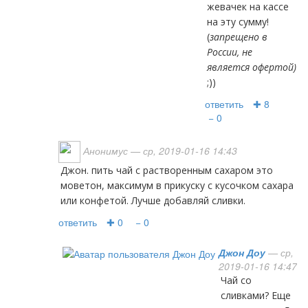
жевачек на кассе
на эту сумму!
(
запрещено в
России, не
является офертой)
;))
ответить
✚ 8
− 0
Анонимус
— ср, 2019-01-16 14:43
Джон. пить чай с растворенным сахаром это
моветон, максимум в прикуску с кусочком сахара
или конфетой. Лучше добавляй сливки.
ответить
✚ 0
− 0
Джон Доу
— ср,
2019-01-16 14:47
Чай со
сливками? Еще