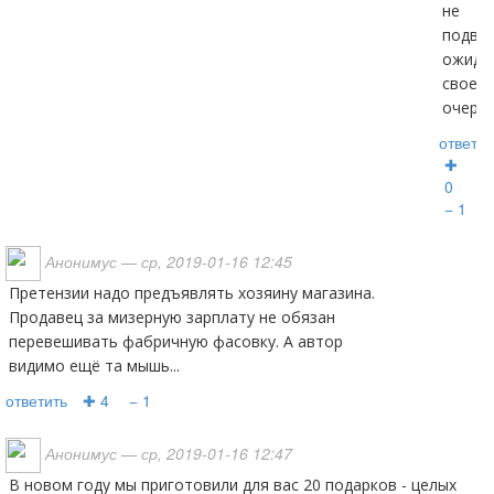
не
подвез
ожида
своей
очеред
ответит
✚
0
− 1
Анонимус
— ср, 2019-01-16 12:45
Претензии надо предъявлять хозяину магазина.
Продавец за мизерную зарплату не обязан
перевешивать фабричную фасовку. А автор
видимо ещё та мышь...
ответить
✚ 4
− 1
Анонимус
— ср, 2019-01-16 12:47
В новом году мы приготовили для вас 20 подарков - целых