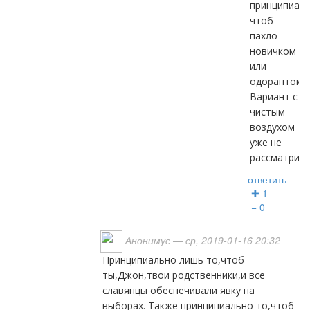
принципиаль
чтоб
пахло
новичком
или
одорантом?
Вариант с
чистым
воздухом
уже не
рассматрива
ответить
✚ 1
− 0
Анонимус
— ср, 2019-01-16 20:32
Принципиально лишь то,чтоб
ты,Джон,твои родственники,и все
славянцы обеспечивали явку на
выборах. Также принципиально то,чтоб