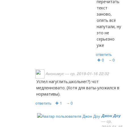
перечитать
текст
заново,
опять всё
напутали, ну
это не
серьезно
уже
ответить
✚ 0
− 0
Анонимус
— ср, 2019-01-16 22:32
Успел нагуглить,школьнег?) чот
медленновато. (Хотя для ваты-уложился в
нормативы).
ответить
✚ 1
− 0
Джон Доу
— ср,
2019-01-16