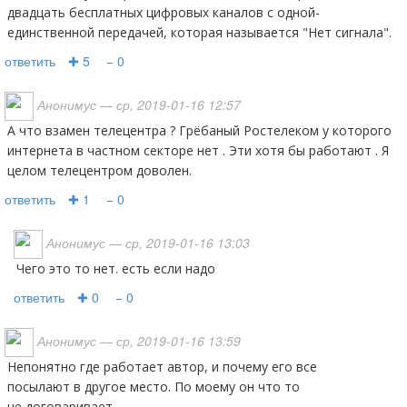
двадцать бесплатных цифровых каналов с одной-
единственной передачей, которая называется "Нет сигнала".
ответить
✚ 5
− 0
Анонимус
— ср, 2019-01-16 12:57
А что взамен телецентра ? Грёбаный Ростелеком у которого
интернета в частном секторе нет . Эти хотя бы работают . Я
целом телецентром доволен.
ответить
✚ 1
− 0
Анонимус
— ср, 2019-01-16 13:03
чего это то нет. есть если надо
ответить
✚ 0
− 0
Анонимус
— ср, 2019-01-16 13:59
Непонятно где работает автор, и почему его все
посылают в другое место. По моему он что то
не договаривает.