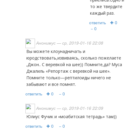
то же твердите
каждый раз.
ответить
✚ 0
− 0
Анонимус
— ср, 2019-01-16 22:08
Вы можете клоунадничать и
юродствовать,извиваясь, сколько пожелаете
,Джон.. С веревкой на шее)) Помните,да? Муса
Джалиль «Репортаж с веревкой на шее».
Помните только—рептилоиды ничего не
забывают и все помнят.
ответить
✚ 0
− 0
Анонимус
— ср, 2019-01-16 22:09
Юлиус Фучик и «моабитская тетрадь» там))
ответить
✚ 0
− 0