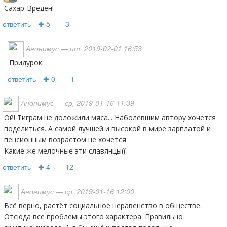
Сахар-Вреден!
ответить
✚ 5
− 3
Анонимус
— пт, 2019-02-01 16:53
придурок.
ответить
✚ 0
− 1
Анонимус
— ср, 2019-01-16 11:39
Ой! Тиграм не доложили мяса... Наболевшим автору хочется
поделиться. А самой лучшей и высокой в мире зарплатой и
пенсионным возрастом не хочется.
Какие же мелочные эти славянцы((
ответить
✚ 4
− 12
Анонимус
— ср, 2019-01-16 12:00
Всё верно, растёт социальное неравенство в обществе.
Отсюда все проблемы этого характера. Правильно