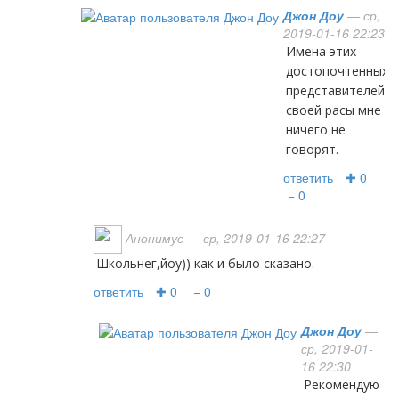
Джон Доу
— ср,
2019-01-16 22:23
имена этих
достопочтенных
представителей
своей расы мне
ничего не
говорят.
ответить
✚ 0
− 0
Анонимус
— ср, 2019-01-16 22:27
Школьнег,йоу)) как и было сказано.
ответить
✚ 0
− 0
Джон Доу
—
ср, 2019-01-
16 22:30
рекомендую