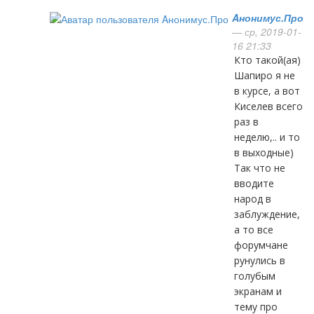
Aнонимус.Про
— ср, 2019-01-
16 21:33
Кто такой(ая)
Шапиро я не
в курсе, а вот
Киселев всего
раз в
неделю,.. и то
в выходные)
Так что не
вводите
народ в
заблуждение,
а то все
форумчане
рунулись в
голубым
экранам и
тему про