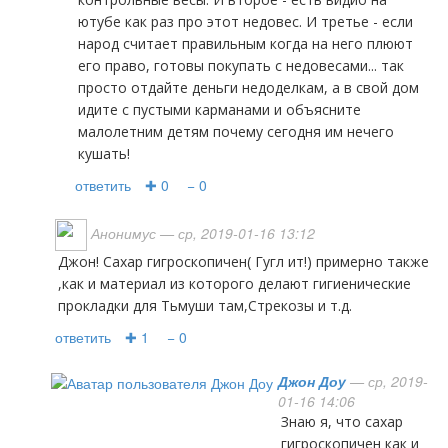
ютубе как раз про этот недовес. И третье - если
народ считает правильным когда на него плюют
его право, готовы покупать с недовесами... так
просто отдайте деньги недоделкам, а в свой дом
идите с пустыми карманами и объясните
малолетним детям почему сегодня им нечего
кушать!
ответить
✚ 0
− 0
Анонимус
— ср, 2019-01-16 13:12
Джон! Сахар гигроскопичен( Гугл ит!) примерно также
,как и материал из которого делают гигиенические
прокладки для Тьмуши там,Стрекозы и т.д.
ответить
✚ 1
− 0
Джон Доу
— ср, 2019-
01-16 14:06
Знаю я, что сахар
гигроскопичен как и