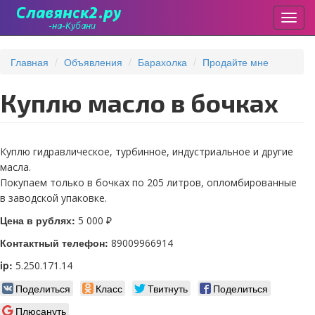
Пере
Перейти
к
Главная
Объявления
Барахолка
Продайте мне
основному
содержанию
Куплю масло в бочках
Куплю гидравлическое, турбинное, индустриальное и другие
масла.
Покупаем только в бочках по 205 литров, опломбированные
в заводской упаковке.
Цена в рублях:
5 000 ₽
Контактный телефон:
89009966914
ip:
5.250.171.14
Поделиться
Класс
Твитнуть
Поделиться
Плюсануть